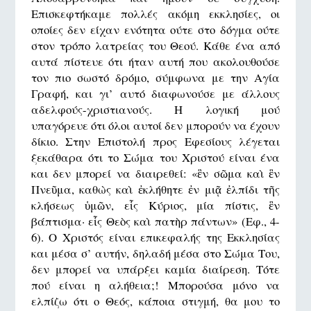
Επισκεφτήκαμε πολλές ακόμη εκκλησίες, οι
οποίες δεν είχαν ενότητα ούτε στο δόγμα ούτε
στον τρόπο λατρείας του Θεού. Κάθε ένα από
αυτά πίστευε ότι ήταν αυτή που ακολουθούσε
τον πιο σωστό δρόμο, σύμφωνα με την Αγία
Γραφή, και γι’ αυτό διαφωνούσε με άλλους
αδελφούς-χριστιανούς. Η λογική μού
υπαγόρευε ότι όλοι αυτοί δεν μπορούν να έχουν
δίκιο. Στην Επιστολή προς Εφεσίους λέγεται
ξεκάθαρα ότι το Σώμα του Χριστού είναι ένα
και δεν μπορεί να διαιρεθεί: «ἓν σῶμα καὶ ἓν
Πνεῦμα, καθὼς καὶ ἐκλήθητε ἐν μιᾷ ἐλπίδι τῆς
κλήσεως ὑμῶν, εἷς Κύριος, μία πίστις, ἓν
βάπτισμα· εἷς Θεὸς καὶ πατὴρ πάντων» (Εφ., 4-
6). Ο Χριστός είναι επικεφαλής της Εκκλησίας
και μέσα σ’ αυτήν, δηλαδή μέσα στο Σώμα Του,
δεν μπορεί να υπάρξει καμία διαίρεση. Τότε
πού είναι η αλήθεια;! Μπορούσα μόνο να
ελπίζω ότι ο Θεός, κάποια στιγμή, θα μου το