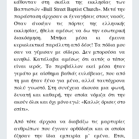
κάθονταν στη σκάλα της εκκλησίας των
Βαπτιστών «Bull Street Baptist Church». Μετά την
παράσταση άρχισαν οι ξεναγήσεις στους ναούς.
Όταν άνοιξαν τις πόρτες της ελληνικής
εκκλησίας, ήθελα αμέσως να δω την εσωτερική
διακόσμηση. Μπήκα μέσα κι έμεινα
κυριολεκτικά παράλυτη από δέος! Τα πόδια μου
σαν να γέμισαν με σίδερο. Δεν μπορούσα να
κινηθώ. Κατάλαβα αμέσως ότι αυτός ο τόπος
είναι ιερός. Το περιβάλλον εκεί μέσα ήταν
γεμάτο με αίσθημα βαθιάς ευλάβειας, που από
τη μια ήταν ξένο για μένα, αλλά ταυτόχρονα
πολύ γνωστό. Στη συνέχεια άκουσα μια φωνή,
δυνατή και καθαρή, την οποία νόμιζα ότι την
ακούν όλοι και όχι μόνο εγώ: «Καλώς όρισες στο
σπίτι».
Από τότε άρχισα να διαβάζω τις μαρτυρίες
ανθρώπων που έγιναν ορθόδοξοι και οι οποίοι
έζησαν την ίδια εμπειρία μ’ εμένα. Έτσι,