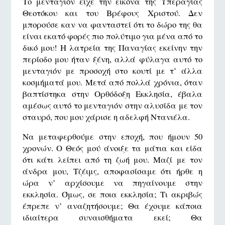
Το μενταγιόν είχε την εικόνα της Υπεραγίας
Θεοτόκου και του Βρέφους Χριστού. Δεν
μπορούσε καν να φανταστεί ότι το δώρο της θα
είναι εκατό φορές πιο πολύτιμο για μένα από το
δικό μου! Η λατρεία της Παναγίας εκείνην την
περίοδο μου ήταν ξένη, αλλά φύλαγα αυτό το
μενταγιόν με προσοχή στο κουτί με τ’ άλλα
κοσμήματά μου. Μετά από πολλά χρόνια, όταν
βαπτίστηκα στην Ορθόδοξη Εκκλησία, έβαλα
αμέσως αυτό το μενταγιόν στην αλυσίδα με τον
σταυρό, που μου χάρισε η αδελφή Ντανιέλα.
Να μεταφερθούμε στην εποχή, που ήμουν 50
χρονών. Ο Θεός μού άνοιξε τα μάτια και είδα
ότι κάτι λείπει από τη ζωή μου. Μαζί με τον
άνδρα μου, Τζέιμς, αποφασίσαμε ότι ήρθε η
ώρα ν’ αρχίσουμε να πηγαίνουμε στην
εκκλησία. Όμως, σε ποια εκκλησία; Τι ακριβώς
έπρεπε ν’ αναζητήσουμε; Θα έχουμε κάποια
ιδιαίτερα συναισθήματα εκεί; Θα