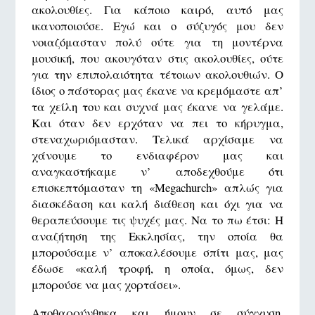
ακολουθίες. Για κάποιο καιρό, αυτό μας
ικανοποιούσε. Εγώ και ο σύζυγός μου δεν
νοιαζόμασταν πολύ ούτε για τη μοντέρνα
μουσική, που ακουγόταν στις ακολουθίες, ούτε
για την επιπολαιότητα τέτοιων ακολουθιών. Ο
ίδιος ο πάστορας μας έκανε να κρεμόμαστε απ’
τα χείλη του και συχνά μας έκανε να γελάμε.
Και όταν δεν ερχόταν να πει το κήρυγμα,
στεναχωριόμασταν. Τελικά αρχίσαμε να
χάνουμε το ενδιαφέρον μας και
αναγκαστήκαμε ν’ αποδεχθούμε ότι
επισκεπτόμασταν τη «Megachurch» απλώς για
διασκέδαση και καλή διάθεση και όχι για να
θεραπεύσουμε τις ψυχές μας. Να το πω έτσι: Η
αναζήτηση της Εκκλησίας, την οποία θα
μπορούσαμε ν’ αποκαλέσουμε σπίτι μας, μας
έδωσε «καλή τροφή, η οποία, όμως, δεν
μπορούσε να μας χορτάσει».
Αποθαρρύνθηκα και ήμουν σε σύγχυση.