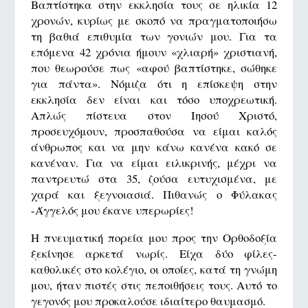
Βαπτίστηκα στην εκκλησία τους σε ηλικία 12
χρονών, κυρίως με σκοπό να πραγματοποιήσω
τη βαθιά επιθυμία των γονιών μου. Για τα
επόμενα 42 χρόνια ήμουν «χλιαρή» χριστιανή,
που θεωρούσε πως «αφού βαπτίστηκε, σώθηκε
για πάντα». Νόμιζα ότι η επίσκεψη στην
εκκλησία δεν είναι και τόσο υποχρεωτική.
Απλώς πίστευα στον Ιησού Χριστό,
προσευχόμουν, προσπαθούσα να είμαι καλός
άνθρωπος και να μην κάνω κανένα κακό σε
κανέναν. Για να είμαι ειλικρινής, μέχρι να
παντρευτώ στα 35, ζούσα ευτυχισμένα, με
χαρά και ξεγνοιασιά. Πιθανώς ο Φύλακας
-Άγγελός μου έκανε υπερωρίες!
Η πνευματική πορεία μου προς την Ορθοδοξία
ξεκίνησε αρκετά νωρίς. Είχα δύο φίλες-
καθολικές στο κολέγιο, οι οποίες, κατά τη γνώμη
μου, ήταν πιστές στις πεποιθήσεις τους. Αυτό το
γεγονός μου προκαλούσε ιδιαίτερο θαυμασμό.