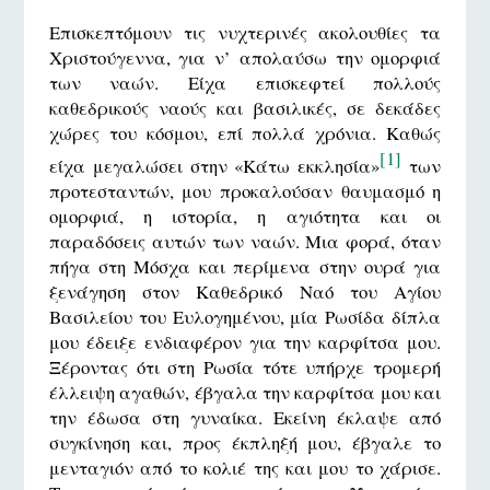
Επισκεπτόμουν τις νυχτερινές ακολουθίες τα
Χριστούγεννα, για ν’ απολαύσω την ομορφιά
των ναών. Είχα επισκεφτεί πολλούς
καθεδρικούς ναούς και βασιλικές, σε δεκάδες
χώρες του κόσμου, επί πολλά χρόνια. Καθώς
[1]
είχα μεγαλώσει στην «Κάτω εκκλησία»
των
προτεσταντών, μου προκαλούσαν θαυμασμό η
ομορφιά, η ιστορία, η αγιότητα και οι
παραδόσεις αυτών των ναών. Μια φορά, όταν
πήγα στη Μόσχα και περίμενα στην ουρά για
ξενάγηση στον Καθεδρικό Ναό του Αγίου
Βασιλείου του Ευλογημένου, μία Ρωσίδα δίπλα
μου έδειξε ενδιαφέρον για την καρφίτσα μου.
Ξέροντας ότι στη Ρωσία τότε υπήρχε τρομερή
έλλειψη αγαθών, έβγαλα την καρφίτσα μου και
την έδωσα στη γυναίκα. Εκείνη έκλαψε από
συγκίνηση και, προς έκπληξή μου, έβγαλε το
μενταγιόν από το κολιέ της και μου το χάρισε.