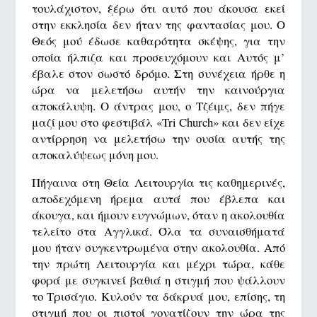
τουλάχιστον, ξέρω ότι αυτό που άκουσα εκεί
στην εκκλησία δεν ήταν της φαντασίας μου. Ο
Θεός μού έδωσε καθαρότητα σκέψης, για την
οποία ήλπιζα και προσευχόμουν και Αυτός μ’
έβαλε στον σωστό δρόμο. Στη συνέχεια ήρθε η
ώρα να μελετήσω αυτήν την καινούργια
αποκάλυψη. Ο άντρας μου, ο Τζέιμς, δεν πήγε
μαζί μου στο φεστιβάλ «Tri Church» και δεν είχε
αντίρρηση να μελετήσω την ουσία αυτής της
αποκαλύψεως μόνη μου.
Πήγαινα στη Θεία Λειτουργία τις καθημερινές,
αποδεχόμενη ήρεμα αυτά που έβλεπα και
άκουγα, και ήμουν ευγνώμων, όταν η ακολουθία
τελείτο στα Αγγλικά. Όλα τα συναισθήματά
μου ήταν συγκεντρωμένα στην ακολουθία. Από
την πρώτη Λειτουργία και μέχρι τώρα, κάθε
φορά με συγκινεί βαθιά η στιγμή που ψάλλουν
το Τρισάγιο. Κυλούν τα δάκρυά μου, επίσης, τη
στιγμή που οι πιστοί γονατίζουν την ώρα της