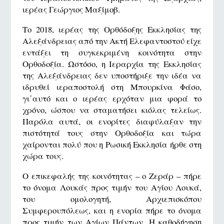
ιερέας Γεώργιος Μαξίμοβ.
Το 2018, ιερέας της Ορθόδοξης Εκκλησίας της
Αλεξάνδρειας από την Ακτή Ελεφαντοστού είχε
εντάξει τη συγκεκριμένη κοινότητα στην
Ορθοδοξία. Ωστόσο, η Ιεραρχία της Εκκλησίας
της Αλεξάνδρειας δεν υποστήριξε την ιδέα να
ιδρυθεί ιεραποστολή στη Μπουρκίνα Φάσο,
γι΄αυτό και ο ιερέας ερχόταν μια φορά το
χρόνο, ώσπου να σταματήσει κιόλας τελείως.
Παρόλα αυτά, οι ενορίτες διαφύλαξαν την
πιστότητά τους στην Ορθοδοξία και τώρα
χαίρονται πολύ που η Ρωσική Εκκλησία ήρθε στη
χώρα τους.
Ο επικεφαλής της κοινότητας – ο Ζεράρ – πήρε
το όνομα Λουκάς προς τιμήν του Αγίου Λουκά,
του ομολογητή, Αρχιεπισκόπου
Συμφερουπόλεως, και η ενορία πήρε το όνομα
προς τιμήν των Αγίων Πάντων. Η καθοδήγηση