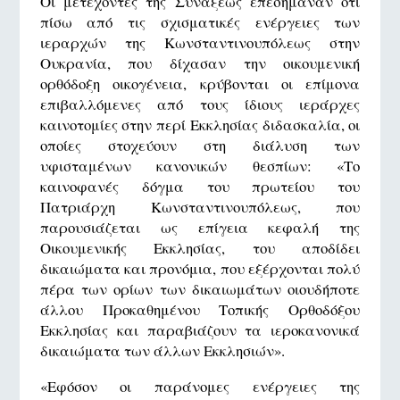
Οι μετέχοντες της Συνάξεως επεσήμαναν ότι
πίσω από τις σχισματικές ενέργειες των
ιεραρχών της Κωνσταντινουπόλεως στην
Ουκρανία, που δίχασαν την οικουμενική
ορθόδοξη οικογένεια, κρύβονται οι επίμονα
επιβαλλόμενες από τους ίδιους ιεράρχες
καινοτομίες στην περί Εκκλησίας διδασκαλία, οι
οποίες στοχεύουν στη διάλυση των
υφισταμένων κανονικών θεσπίων: «Το
καινοφανές δόγμα του πρωτείου του
Πατριάρχη Κωνσταντινουπόλεως, που
παρουσιάζεται ως επίγεια κεφαλή της
Οικουμενικής Εκκλησίας, του αποδίδει
δικαιώματα και προνόμια, που εξέρχονται πολύ
πέρα των ορίων των δικαιωμάτων οιουδήποτε
άλλου Προκαθημένου Τοπικής Ορθοδόξου
Εκκλησίας και παραβιάζουν τα ιεροκανονικά
δικαιώματα των άλλων Εκκλησιών».
«Εφόσον οι παράνομες ενέργειες της