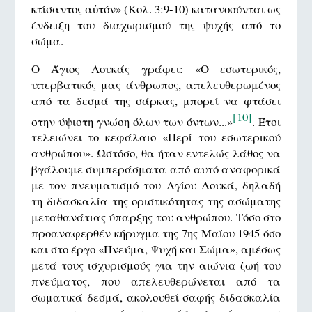
κτίσαντος αὐτόν» (Κολ. 3:9-10) κατανοούνται ως
ένδειξη του διαχωρισμού της ψυχής από το
σώμα.
Ο Άγιος Λουκάς γράφει: «Ο εσωτερικός,
υπερβατικός μας άνθρωπος, απελευθερωμένος
από τα δεσμά της σάρκας, μπορεί να φτάσει
[10]
στην ύψιστη γνώση όλων των όντων...»
. Έτσι
τελειώνει το κεφάλαιο «Περί του εσωτερικού
ανθρώπου». Ωστόσο, θα ήταν εντελώς λάθος να
βγάλουμε συμπεράσματα από αυτό αναφορικά
με τον πνευματισμό του Αγίου Λουκά, δηλαδή
τη διδασκαλία της οριστικότητας της ασώματης
μεταθανάτιας ύπαρξης του ανθρώπου. Τόσο στο
προαναφερθέν κήρυγμα της 7ης Μαΐου 1945 όσο
και στο έργο «Πνεύμα, Ψυχή και Σώμα», αμέσως
μετά τους ισχυρισμούς για την αιώνια ζωή του
πνεύματος, που απελευθερώνεται από τα
σωματικά δεσμά, ακολουθεί σαφής διδασκαλία