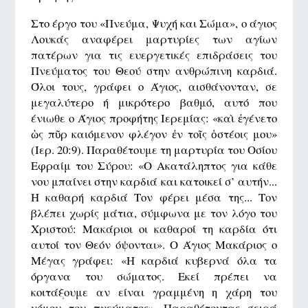
Στο έργο του «Πνεύμα, Ψυχή και Σώμα», ο άγιος
Λουκάς αναφέρει μαρτυρίες των αγίων
πατέρων για τις ευεργετικές επιδράσεις του
Πνεύματος του Θεού στην ανθρώπινη καρδιά.
Όλοι τους, γράφει ο Άγιος, αισθάνονταν, σε
μεγαλύτερο ή μικρότερο βαθμό, αυτό που
ένιωθε ο Άγιος προφήτης Ιερεμίας: «καὶ ἐγένετο
ὡς πῦρ καιόμενον φλέγον ἐν τοῖς ὀστέοις μου»
(Ιερ. 20:9). Παραθέτουμε τη μαρτυρία του Οσίου
Εφραίμ του Σύρου: «Ο Ακατάληπτος για κάθε
νου μπαίνει στην καρδιά και κατοικεί σ’ αυτήν...
Η καθαρή καρδιά Τον φέρει μέσα της... Τον
βλέπει χωρίς μάτια, σύμφωνα με τον λόγο του
Χριστού: Μακάριοι οι καθαροί τη καρδία ότι
αυτοί τον Θεόν όψονται». Ο Άγιος Μακάριος ο
Μέγας γράφει: «Η καρδιά κυβερνά όλα τα
όργανα του σώματος. Εκεί πρέπει να
κοιτάξουμε αν είναι γραμμένη η χάρη του
νόμου του πνεύματος». Παραθέτοντας σειρά