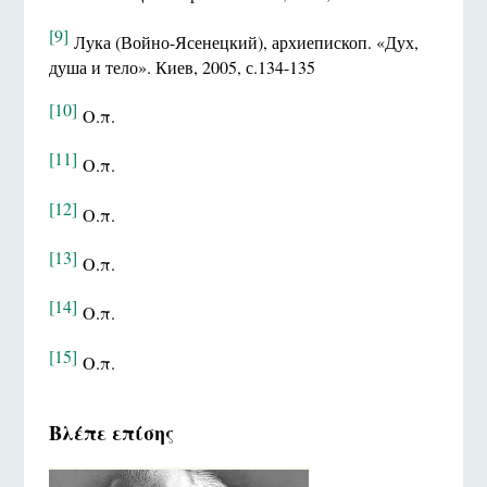
[9]
Лука (Войно-Ясенецкий), архиепископ. «Дух,
душа и тело». Киев, 2005, с.134-135
[10]
Ο.π.
[11]
Ο.π.
[12]
Ο.π.
[13]
Ο.π.
[14]
Ο.π.
[15]
Ο.π.
Βλέπε επίσης