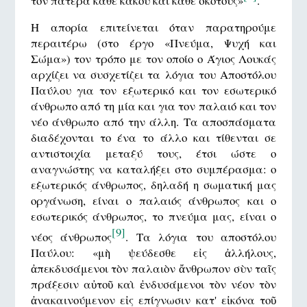
τον πατέρα κάθε κακού και κάθε σκότους»
.
Η απορία επιτείνεται όταν παρατηρούμε
περαιτέρω (στο έργο «Πνεύμα, Ψυχή και
Σώμα») τον τρόπο με τον οποίο ο Άγιος Λουκάς
αρχίζει να συσχετίζει τα λόγια του Αποστόλου
Παύλου για τον εξωτερικό και τον εσωτερικό
άνθρωπο από τη μία και για τον παλαιό και τον
νέο άνθρωπο από την άλλη. Τα αποσπάσματα
διαδέχονται το ένα το άλλο και τίθενται σε
αντιστοιχία μεταξύ τους, έτσι ώστε ο
αναγνώστης να καταλήξει στο συμπέρασμα: ο
εξωτερικός άνθρωπος, δηλαδή η σωματική μας
οργάνωση, είναι ο παλαιός άνθρωπος και ο
εσωτερικός άνθρωπος, το πνεύμα μας, είναι ο
[9]
νέος άνθρωπος
. Τα λόγια του αποστόλου
Παύλου: «μὴ ψεύδεσθε εἰς ἀλλήλους,
ἀπεκδυσάμενοι τὸν παλαιὸν ἄνθρωπον σὺν ταῖς
πράξεσιν αὐτοῦ καὶ ἐνδυσάμενοι τὸν νέον τὸν
ἀνακαινούμενον εἰς επίγνωσιν κατ' εἰκόνα τοῦ