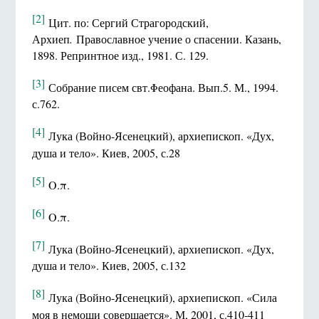
[2]
Цит. по: Сергий Страгородский,
Архиеп
.
Православное учение о спасении. Казань,
1898. Репринтное изд., 1981. С. 129.
[3]
Собрание писем свт.Φеофана. Вып.5. М., 1994.
с.762.
[4]
Лука (Войно-Ясенецкий), архиепископ. «Дух,
душа и тело». Киев, 2005, с.28
[5]
Ο.π.
[6]
Ο.π.
[7]
Лука (Войно-Ясенецкий), архиепископ. «Дух,
душа и тело». Киев, 2005, с.132
[8]
Лука (Войно-Ясенецкий), архиепископ. «Сила
моя в немощи совершается». М, 2001, с.410-411