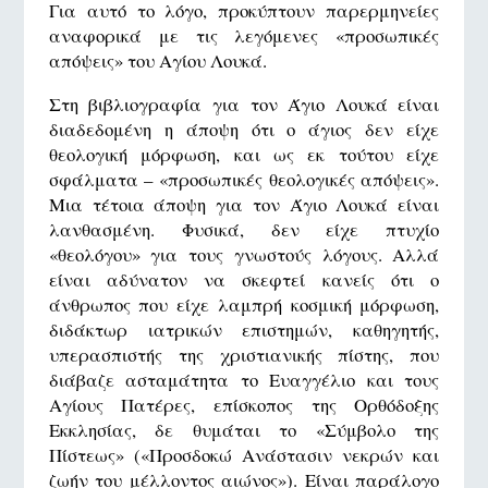
Για αυτό το λόγο, προκύπτουν παρερμηνείες
αναφορικά με τις λεγόμενες «προσωπικές
απόψεις» του Αγίου Λουκά.
Στη βιβλιογραφία για τον Άγιο Λουκά είναι
διαδεδομένη η άποψη ότι ο άγιος δεν είχε
θεολογική μόρφωση, και ως εκ τούτου είχε
σφάλματα – «προσωπικές θεολογικές απόψεις».
Μια τέτοια άποψη για τον Άγιο Λουκά είναι
λανθασμένη. Φυσικά, δεν είχε πτυχίο
«θεολόγου» για τους γνωστούς λόγους. Αλλά
είναι αδύνατον να σκεφτεί κανείς ότι ο
άνθρωπος που είχε λαμπρή κοσμική μόρφωση,
διδάκτωρ ιατρικών επιστημών, καθηγητής,
υπερασπιστής της χριστιανικής πίστης, που
διάβαζε ασταμάτητα το Ευαγγέλιο και τους
Αγίους Πατέρες, επίσκοπος της Ορθόδοξης
Εκκλησίας, δε θυμάται το «Σύμβολο της
Πίστεως» («Προσδοκώ Ανάστασιν νεκρών και
ζωήν του μέλλοντος αιώνος»). Είναι παράλογο