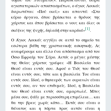
αγιοπατερικών αποσπασμάτων, ο άγιος Λουκάς
διερωτάται: «Πού εκεί;» και απαντά: «Στο
κύριο όργανο, όπου βρίσκεται ο θρόνος της
χάριτος και όπου βρίσκεται ο νους και όλες οι
[1]
σκέψεις της ψυχής, δηλαδή στην καρδιά»
.
Ο Άγιος Λουκάς αγγίζει σε αυτό το σημείο τα
εσώτερα βάθη της χριστιανικής ασκητικής. Ας
αναφέρουμε και άλλο ένα απόσπασμα από τον
Όσιο Εφραίμ τον Σύρο. Αυτός ο μέγας μύστης
της Θείας χάριτος γράφει: «Η Βασιλεία του
Θεού είναι εντός σου. Αφού ο Υιός του Θεού
είναι εντός σου, τότε και η βασιλεία Του είναι
εντός σου. Ιδού, ο θησαυρός των ουρανών είναι
εντός σου, αν τον επιθυμείς. Ιδού, η Βασιλεία
του Θεού είναι εντός σου, αμαρτωλέ. Μπες
μέσα σου, ψάξε με περισσότερη επιμέλεια… και
θα την βρεις χωρίς κόπο… Εκτός σου είναι ο
θάνατος και η πόρτα προς αυτόν είναι η