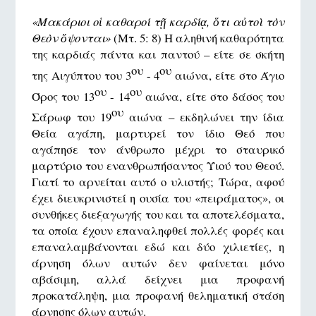
«Μακάριοι οἱ καθαροί τῇ καρδίᾳ, ὅτι αὐτοὶ τὸν
Θεὸν ὄψονται»
(Μτ. 5: 8) Η αληθινή καθαρότητα
της καρδιάς πάντα και παντού – είτε σε σκήτη
ου
ου
της Αιγύπτου του 3
- 4
αιώνα, είτε στο Άγιο
ου
ου
Όρος του 13
- 14
αιώνα, είτε στο δάσος του
ου
Σάρωφ του 19
αιώνα – εκδηλώνει την ίδια
Θεία αγάπη, μαρτυρεί τον ίδιο Θεό που
αγάπησε τον άνθρωπο μέχρι το σταυρικό
μαρτύριο του ενανθρωπήσαντος Υιού του Θεού.
Γιατί το αρνείται αυτό ο υλιστής; Τώρα, αφού
έχει διευκρινιστεί η ουσία του «πειράματος», οι
συνθήκες διεξαγωγής του και τα αποτελέσματα,
τα οποία έχουν επαναληφθεί πολλές φορές και
επαναλαμβάνονται εδώ και δύο χιλιετίες, η
άρνηση όλων αυτών δεν φαίνεται μόνο
αβάσιμη, αλλά δείχνει μια προφανή
προκατάληψη, μια προφανή θεληματική στάση
άρνησης όλων αυτών.