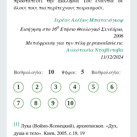
προστατεύει την Εκκλησία Του ενάντια σε
όλους τους πιο περίτεχνους πειρασμούς.
Ιερέας Αλέξιος Μπατανόγκοφ
ο
Εισήγηση στο 16
Ετήσιο Θεολογικό Συνέδριο,
2006
Μετάφραση για την πύλη gr.pravoslavie.ru:
Αναστασία Νταβίντοβα
11/12/2024
10
5
Βαθμολογία:
Ψήφοι:
Βαθμολογία:
1
2
3
4
5
6
7
8
9
10
[1]
Лука (Войно-Ясенецкий), архиепископ. «Дух,
душа и тело». Киев, 2005, с.18, 19