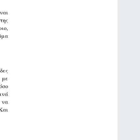
ναι
της
ιο,
ῦμα
δες
 με
όσο
ινά
 να
Και