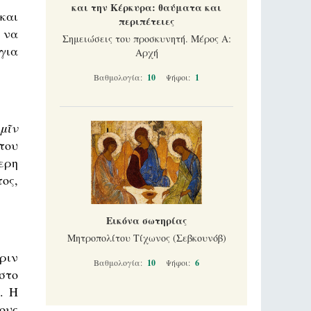
και την Κέρκυρα: θαύματα και
και
περιπέτειες
 να
Σημειώσεις του προσκυνητή. Μέρος Α:
για
Αρχή
Βαθμολογία:
10
Ψήφοι:
1
μῖν
του
ερη
ος,
Εικόνα σωτηρίας
Μητροπολίτου Τίχωνος (Σεβκουνόβ)
ριν
Βαθμολογία:
10
Ψήφοι:
6
στο
. Η
ους