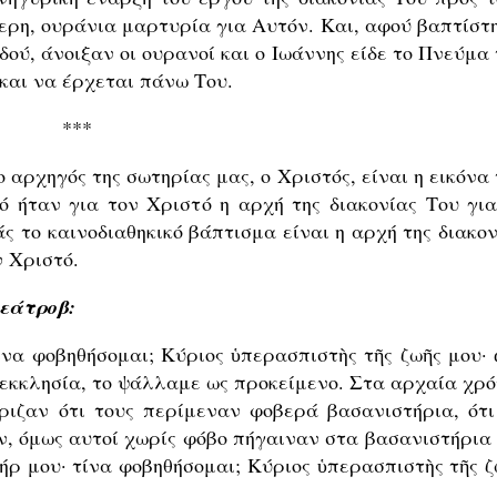
ερη, ουράνια μαρτυρία για Αυτόν. Και, αφού βαπτίστη
ιδού, άνοιξαν οι ουρανοί και ο Ιωάννης είδε το Πνεύμα
 και να έρχεται πάνω Του.
***
 αρχηγός της σωτηρίας μας, ο Χριστός, είναι η εικόνα
ό ήταν για τον Χριστό η αρχή της διακονίας Του για
ς το καινοδιαθηκικό βάπτισμα είναι η αρχή της διακον
ν Χριστό.
εάτροβ:
ίνα φοβηθήσομαι; Κύριος ὑπερασπιστὴς τῆς ζωῆς μου· 
 εκκλησία, το ψάλλαμε ως προκείμενο. Στα αρχαία χρό
έριζαν ότι τους περίμεναν φοβερά βασανιστήρια, ότι
ν, όμως αυτοί χωρίς φόβο πήγαιναν στα βασανιστήρια 
ήρ μου· τίνα φοβηθήσομαι; Κύριος ὑπερασπιστὴς τῆς ζ