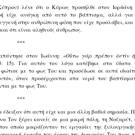
Κύπρου) λένε ότι ο Κύριος προσήλθε στον Ιορδάνη 
δή είχε ανάγκη από αυτό το βάπτισμα, αλλά για
εγγενή στην ανθρώπινη φύση που είχε προσλάβει, και 
και ότι είναι αληθινός άνθρωπος.
***
 απάντησε στον Ιωάννη:
«Οὕτω γὰρ πρέπον ἐστὶν ἡ
: 15). Για αυτόν τον λόγο κατέβηκε στα ύδατα 
 φώτισε με το φως Του και προσέδωσε σε αυτά ιδιαίτ
Αυτόν, όταν προσέρχονται στα νερά του βαπτίσματ
νται με το φως Του.
***
 έδειξαν ότι αυτή είχε και μια άλλη βαθιά σημασία. Π
να Τον ξέρει κανείς σε μια μικρή πόλη, τη Ναζαρέτ, 
τον οποίο μοιράζονταν τις εργασίες της ξυλουργικής
νηγυρική έναρξη του έργου της διακονίας Του προς τ