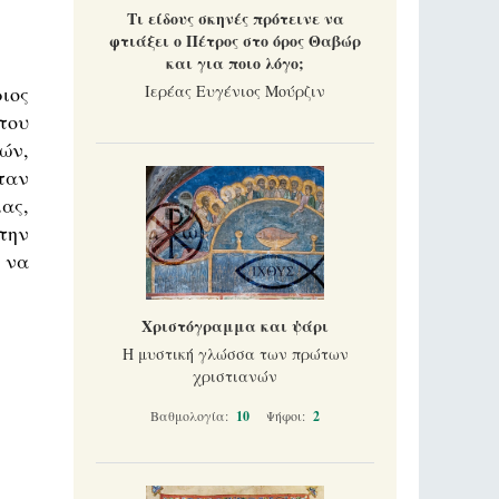
Τι είδους σκηνές πρότεινε να
φτιάξει ο Πέτρος στο όρος Θαβώρ
και για ποιο λόγο;
ιος
Ιερέας Ευγένιος Μούρζιν
του
ών,
ταν
ας,
την
 να
Χριστόγραμμα και ψάρι
Η μυστική γλώσσα των πρώτων
χριστιανών
Βαθμολογία:
10
Ψήφοι:
2