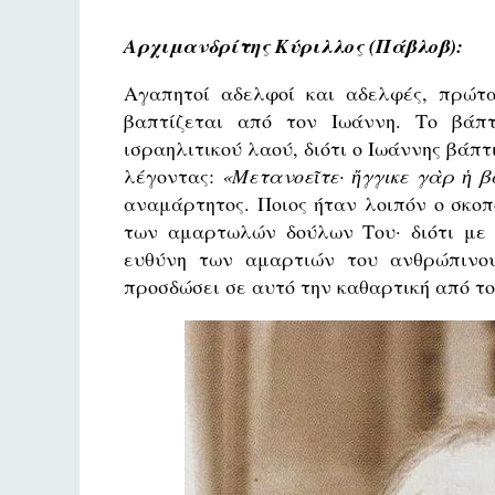
Αρχιμανδρίτης Κύριλλος (Πάβλοβ):
Αγαπητοί αδελφοί και αδελφές, πρώτ
βαπτίζεται από τον Ιωάννη. Το βάπ
ισραηλιτικού λαού, διότι ο Ιωάννης βάπ
λέγοντας:
«Μετανοεῖτε· ἤγγικε γὰρ ἡ 
αναμάρτητος. Ποιος ήταν λοιπόν ο σκοπ
των αμαρτωλών δούλων Του· διότι με 
ευθύνη των αμαρτιών του ανθρώπινου
προσδώσει σε αυτό την καθαρτική από τ