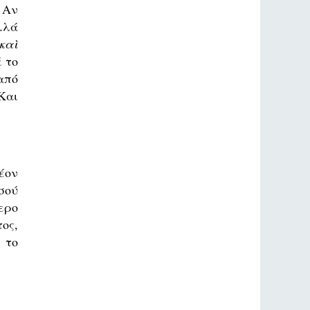
 Αν
λλά
καὶ
 το
από
 Και
έον
σού
ερο
ος,
 το