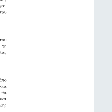
κε,
 του
 του
 τη
ίας
ἀπὸ
νια
 θα
και
ωῆς