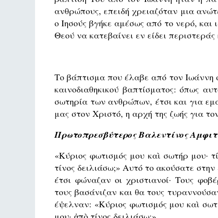
ανθρώπους, επειδή χρειαζόταν μια ανώτ
ο Ιησούς βγήκε αμέσως από το νερό, και 
Θεού να κατεβαίνει εν είδει περιστεράς
Το βάπτισμα που έλαβε από τον Ιωάννη ο
καινοδιαθηκικού βαπτίσματος: όπως αυτ
σωτηρία των ανθρώπων, έτσι και για εμά
μας στον Χριστό, η αρχή της ζωής για το
Πρωτοπρεσβύτερος Βαλεντίνος Αμφιτ
«Κύριος φωτισμός μου καὶ σωτήρ μου· τ
τίνος δειλιάσω;» Αυτό το ακούσατε στην
έτσι φώναζαν οι χριστιανοί· Τους φοβ
τους βασάνιζαν και θα τους τυραννούσα
έψελναν: «Κύριος φωτισμός μου καὶ σωτ
μου· ἀπὸ τίνος δειλιάσω;»