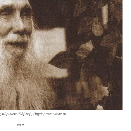
 Κύριλλος (Πάβλοβ) Πηγή: pravoslavie.ru
***