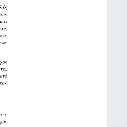
λές
των
και
ιάς
ους
θώς
χος
τα.
υτό
τον
τες
χός