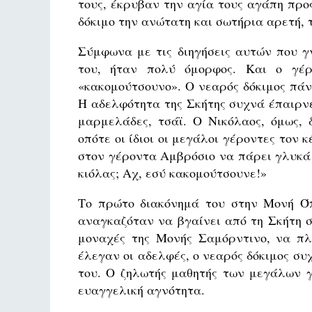
τους, έκρυβαν την αγία τους αγάπη προ
δόκιμο την ανώτατη και σωτήρια αρετή, 
Σύμφωνα με τις διηγήσεις αυτών που γ
του, ήταν πολύ όμορφος. Και ο γέρ
«κακομούτσουνο». Ο νεαρός δόκιμος πά
Η αδελφότητα της Σκήτης συχνά έπαιρνε
μαρμελάδες, τσάϊ. Ο Νικόλαος, όμως, 
οπότε οι ίδιοι οι μεγάλοι γέροντες τον
στον γέροντα Αμβρόσιο να πάρει γλυκά γ
κιόλας; Αχ, εσύ κακομούτσουνε!»
Το πρώτο διακόνημά του στην Μονή Όπ
αναγκαζόταν να βγαίνει από τη Σκήτη στ
μοναχές της Μονής Σαμόρντινο, να πλέ
έλεγαν οι αδελφές, ο νεαρός δόκιμος συ
του. Ο ζηλωτής μαθητής των μεγάλων γ
ευαγγελική αγνότητα.