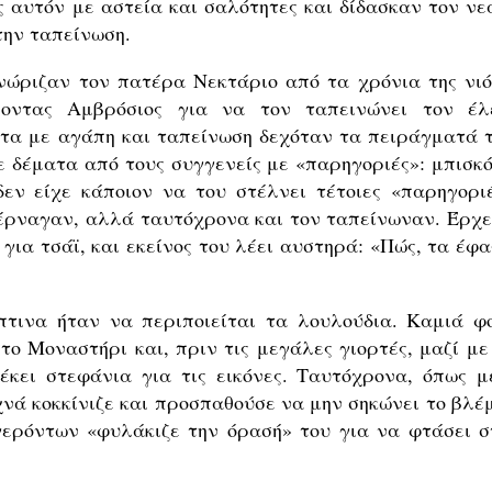
ς αυτόν με αστεία και σαλότητες και δίδασκαν τον νε
την ταπείνωση.
νώριζαν τον πατέρα Νεκτάριο από τα χρόνια της νιό
οντας Αμβρόσιος για να τον ταπεινώνει τον έλ
ντα με αγάπη και ταπείνωση δεχόταν τα πειράγματά τ
 δέματα από τους συγγενείς με «παρηγοριές»: μπισκό
δεν είχε κάποιον να του στέλνει τέτοιες «παρηγοριέ
 κέρναγαν, αλλά ταυτόχρονα και τον ταπείνωναν. Έρχε
ια τσάϊ, και εκείνος του λέει αυστηρά: «Πώς, τα έφα
τινα ήταν να περιποιείται τα λουλούδια. Καμιά φ
ο Μοναστήρι και, πριν τις μεγάλες γιορτές, μαζί με 
κει στεφάνια για τις εικόνες. Ταυτόχρονα, όπως μ
χνά κοκκίνιζε και προσπαθούσε να μην σηκώνει το βλέ
ερόντων «φυλάκιζε την όρασή» του για να φτάσει σ