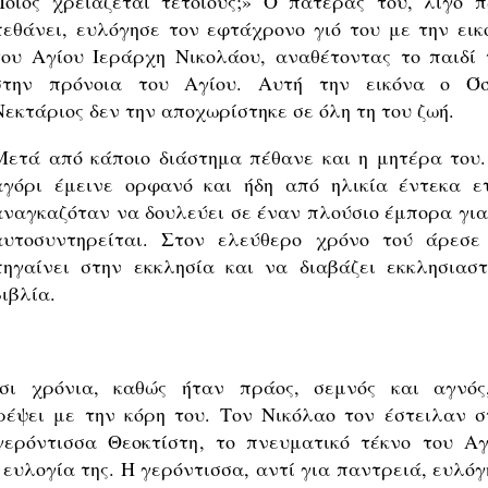
Ποιος χρειάζεται τέτοιους;» Ο πατέρας του, λίγο π
πεθάνει, ευλόγησε τον εφτάχρονο γιό του με την εικ
του Αγίου Ιεράρχη Νικολάου, αναθέτοντας το παιδί 
στην πρόνοια του Αγίου. Αυτή την εικόνα ο Όσ
Νεκτάριος δεν την αποχωρίστηκε σε όλη τη του ζωή.
Μετά από κάποιο διάστημα πέθανε και η μητέρα του.
αγόρι έμεινε ορφανό και ήδη από ηλικία έντεκα ε
αναγκαζόταν να δουλεύει σε έναν πλούσιο έμπορα για
αυτοσυντηρείται. Στον ελεύθερο χρόνο τού άρεσε
πηγαίνει στην εκκλησία και να διαβάζει εκκλησιαστ
βιβλία.
ι χρόνια, καθώς ήταν πράος, σεμνός και αγνός
έψει με την κόρη του. Τον Νικόλαο τον έστειλαν σ
ερόντισσα Θεοκτίστη, το πνευματικό τέκνο του Αγ
ευλογία της. Η γερόντισσα, αντί για παντρειά, ευλόγ