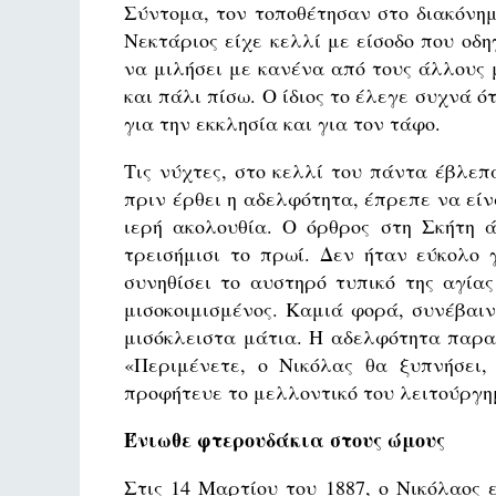
Σύντομα, τον τοποθέτησαν στο διακόνημ
Νεκτάριος είχε κελλί με είσοδο που οδη
να μιλήσει με κανένα από τους άλλους 
και πάλι πίσω. Ο ίδιος το έλεγε συχνά ό
για την εκκλησία και για τον τάφο.
Τις νύχτες, στο κελλί του πάντα έβλεπ
πριν έρθει η αδελφότητα, έπρεπε να είν
ιερή ακολουθία. Ο όρθρος στη Σκήτη ά
τρεισήμισι το πρωί. Δεν ήταν εύκολο 
συνηθίσει το αυστηρό τυπικό της αγία
μισοκοιμισμένος. Καμιά φορά, συνέβαι
μισόκλειστα μάτια. Η αδελφότητα παρα
«Περιμένετε, ο Νικόλας θα ξυπνήσει, 
προφήτευε το μελλοντικό του λειτούργ
Ένιωθε φτερουδάκια στους ώμους
Στις 14 Μαρτίου του 1887, ο Νικόλαος