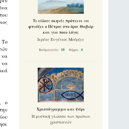
ριν
όνα
του
Τι είδους σκηνές πρότεινε να
ιος
φτιάξει ο Πέτρος στο όρος Θαβώρ
και για ποιο λόγο;
Ιερέας Ευγένιος Μούρζιν
 Το
τών
Βαθμολογία:
10
Ψήφοι:
4
 να
 να
ικά
, ο
την
Χριστόγραμμα και ψάρι
ίου
Η μυστική γλώσσα των πρώτων
χριστιανών
ησε