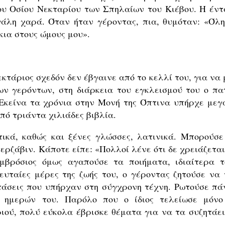
του Οσίου Νεκταρίου των Σπηλαίων του Κιέβου. Η έντ
άλη χαρά. Όταν ήταν γέροντας, πια, θυμόταν: «Όλη
κια στους ώμους μου».
κτάριος σχεδόν δεν έβγαινε από το κελλί του, για να 
ων γερόντων, στη διάρκεια του εγκλεισμού του ο πα
 Εκείνα τα χρόνια στην Μονή της Όπτινα υπήρχε μεγ
πό τριάντα χιλιάδες βιβλία.
ικά, καθώς και ξένες γλώσσες, λατινικά. Μπορούσε
ερζάβιν. Κάποτε είπε: «Πολλοί λένε ότι δε χρειάζεται
μβρόσιος όμως αγαπούσε τα ποιήματα, ιδιαίτερα τ
ευταίες μέρες της ζωής του, ο γέροντας ζητούσε να 
 τάσεις που υπήρχαν στη σύγχρονη τέχνη. Ρωτούσε πά
 ημερών του. Παρόλο που ο ίδιος τελείωσε μόνο
ριού, πολύ εύκολα έβρισκε θέματα για να τα συζητάει