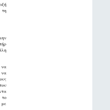
αξή
 τη
μην
τήρ
άλη
 να
 να
ους
του
ντα
 το
 με