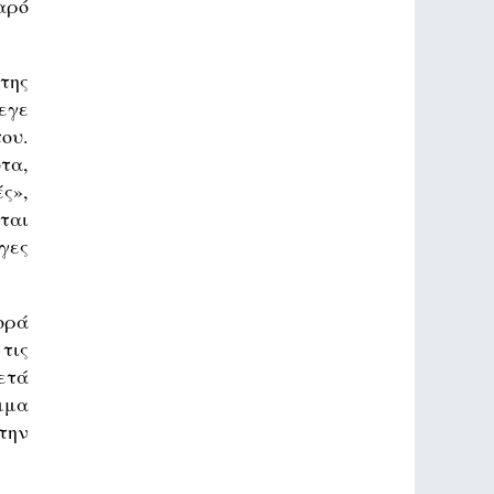
αρό
της
εγε
ου.
τα,
ς»,
ται
γες
ορά
τις
ετά
μμα
την