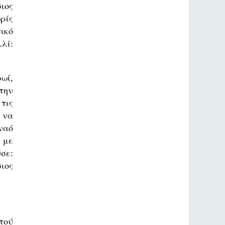
ιος
ρίς
ικό
λλί:
ωί,
 την
τις
 να
ναό
 με
σε:
ιος
τού