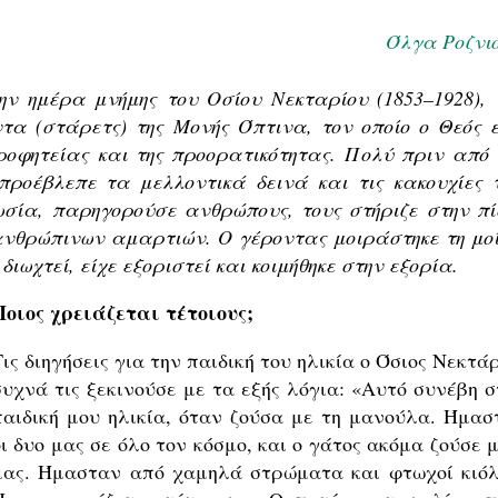
Όλγα Ροζνι
ην ημέρα μνήμης του Οσίου Νεκταρίου (1853–1928), 
τα (στάρετς) της Μονής Όπτινα, τον οποίο ο Θεός ε
ροφητείας και της προορατικότητας. Πολύ πριν από 
ροέβλεπε τα μελλοντικά δεινά και τις κακουχίες 
σία, παρηγορούσε ανθρώπους, τους στήριζε στην πί
ανθρώπινων αμαρτιών. Ο γέροντας μοιράστηκε τη μο
ωχτεί, είχε εξοριστεί και κοιμήθηκε στην εξορία.
Ποιος χρειάζεται τέτοιους;
Τις διηγήσεις για την παιδική του ηλικία ο Όσιος Νεκτά
συχνά τις ξεκινούσε με τα εξής λόγια: «Αυτό συνέβη σ
παιδική μου ηλικία, όταν ζούσα με τη μανούλα. Ήμασ
οι δυο μας σε όλο τον κόσμο, και ο γάτος ακόμα ζούσε 
μας. Ήμασταν από χαμηλά στρώματα και φτωχοί κιόλ