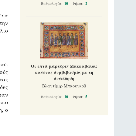
Βαθμολογία:
10
Ψήφοι:
2
ένα
την
λιο
ου:
Οι επτά μάρτυρες Μακκαβαίοι:
ούς
κανένας συμβιβασμός με τη
συνείδηση
τας
Βλαντίμιρ Μπάσενκοβ
δες
ταν
Βαθμολογία:
10
Ψήφοι:
5
οιο
, ο