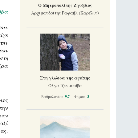
Ο Μητροπολίτης Ζηνόβιος
όβα
Αρχιμανδρίτης Ραφαήλ (Καρέλιν)
του
ίχε
την
των
στη
ίρα
Στη γλώσσα της αγάπης
Όλγα Ιζενιακόβα
Βαθμολογία:
9.7
Ψήφοι:
3
ριος
την
ταν
μαζί
ας.