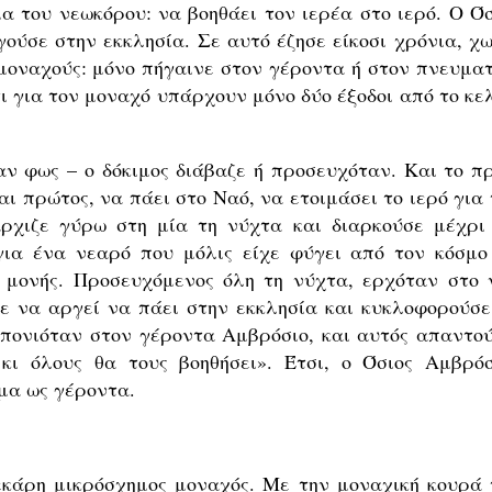
α του νεωκόρου: να βοηθάει τον ιερέα στο ιερό. Ο Όσ
γούσε στην εκκλησία. Σε αυτό έζησε είκοσι χρόνια, χω
μοναχούς: μόνο πήγαινε στον γέροντα ή στον πνευματ
τι για τον μοναχό υπάρχουν μόνο δύο έξοδοι από το κε
αν φως – ο δόκιμος διάβαζε ή προσευχόταν. Και το πρ
αι πρώτος, να πάει στο Ναό, να ετοιμάσει το ιερό για
ρχιζε γύρω στη μία τη νύχτα και διαρκούσε μέχρι 
για ένα νεαρό που μόλις είχε φύγει από τον κόσμο
ς μονής. Προσευχόμενος όλη τη νύχτα, ερχόταν στο 
νε να αργεί να πάει στην εκκλησία και κυκλοφορούσε
πονιόταν στον γέροντα Αμβρόσιο, και αυτός απαντού
κι όλους θα τους βοηθήσει». Έτσι, ο Όσιος Αμβρόσ
ημα ως γέροντα.
 εκάρη μικρόσχημος μοναχός. Με την μοναχική κουρά 