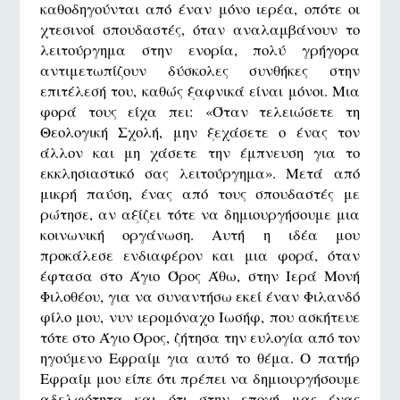
καθοδηγούνται από έναν μόνο ιερέα, οπότε οι
χτεσινοί σπουδαστές, όταν αναλαμβάνουν το
λειτούργημα στην ενορία, πολύ γρήγορα
αντιμετωπίζουν δύσκολες συνθήκες στην
επιτέλεσή του, καθώς ξαφνικά είναι μόνοι. Μια
φορά τους είχα πει: «Όταν τελειώσετε τη
Θεολογική Σχολή, μην ξεχάσετε ο ένας τον
άλλον και μη χάσετε την έμπνευση για το
εκκλησιαστικό σας λειτούργημα». Μετά από
μικρή παύση, ένας από τους σπουδαστές με
ρώτησε, αν αξίζει τότε να δημιουργήσουμε μια
κοινωνική οργάνωση. Αυτή η ιδέα μου
προκάλεσε ενδιαφέρον και μια φορά, όταν
έφτασα στο Άγιο Όρος Άθω, στην Ιερά Μονή
Φιλοθέου, για να συναντήσω εκεί έναν Φιλανδό
φίλο μου, νυν ιερομόναχο Ιωσήφ, που ασκήτευε
τότε στο Άγιο Όρος, ζήτησα την ευλογία από τον
ηγούμενο Εφραίμ για αυτό το θέμα. Ο πατήρ
Εφραίμ μου είπε ότι πρέπει να δημιουργήσουμε
αδελφότητα και ότι στην εποχή μας ένας