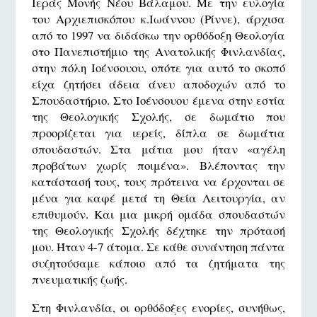
Ιεράς Μονής Νέου Βάλαμου. Με την ευλογία
του Αρχιεπισκόπου κ.Ιωάννου (Ρίννε), άρχισα
από το 1997 να διδάσκω την ορθόδοξη Θεολογία
στο Πανεπιστήμιο της Ανατολικής Φινλανδίας,
στην πόλη Ιοένσουου, οπότε για αυτό το σκοπό
είχα ζητήσει άδεια άνευ αποδοχών από το
Σπουδαστήριο. Στο Ιοένσουου έμενα στην εστία
της Θεολογικής Σχολής, σε δωμάτιο που
προορίζεται για ιερείς, δίπλα σε δωμάτια
σπουδαστών. Στα μάτια μου ήταν «αγέλη
προβάτων χωρίς ποιμένα». Βλέποντας την
κατάστασή τους, τους πρότεινα να έρχονται σε
μένα για καφέ μετά τη Θεία Λειτουργία, αν
επιθυμούν. Και μια μικρή ομάδα σπουδαστών
της Θεολογικής Σχολής δέχτηκε την πρότασή
μου. Ήταν 4-7 άτομα. Σε κάθε συνάντηση πάντα
συζητούσαμε κάποιο από τα ζητήματα της
πνευματικής ζωής.
Στη Φινλανδία, οι ορθόδοξες ενορίες, συνήθως,