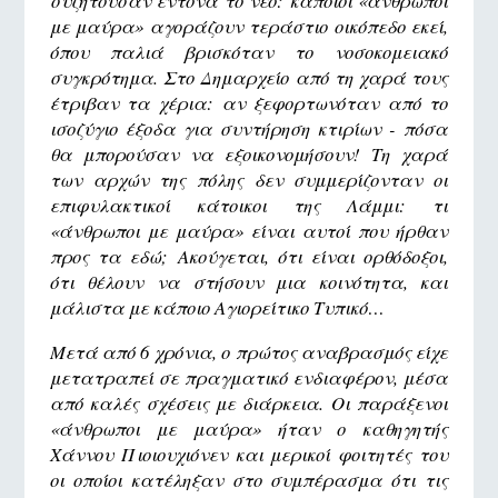
συζητούσαν έντονα το νέο: κάποιοι «άνθρωποι
με μαύρα» αγοράζουν τεράστιο οικόπεδο εκεί,
όπου παλιά βρισκόταν το νοσοκομειακό
συγκρότημα. Στο Δημαρχείο από τη χαρά τους
έτριβαν τα χέρια: αν ξεφορτωνόταν από το
ισοζύγιο έξοδα για συντήρηση κτιρίων - πόσα
θα μπορούσαν να εξοικονομήσουν! Τη χαρά
των αρχών της πόλης δεν συμμερίζονταν οι
επιφυλακτικοί κάτοικοι της Λάμμι: τι
«άνθρωποι με μαύρα» είναι αυτοί που ήρθαν
προς τα εδώ; Ακούγεται, ότι είναι ορθόδοξοι,
ότι θέλουν να στήσουν μια κοινότητα, και
μάλιστα με κάποιο Αγιορείτικο Τυπικό…
Μετά από 6 χρόνια, ο πρώτος αναβρασμός είχε
μετατραπεί σε πραγματικό ενδιαφέρον, μέσα
από καλές σχέσεις με διάρκεια. Οι παράξενοι
«άνθρωποι με μαύρα» ήταν ο καθηγητής
Χάννου Πιοιουχιόνεν και μερικοί φοιτητές του
οι οποίοι κατέληξαν στο συμπέρασμα ότι τις