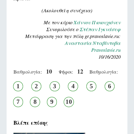
(Ακολουθεί η συνέχεια)
Με τον κύριο
Χάννου Πιοιουχιόνεν
Συνομιλούσε ο
Στέπαν Ιγκνάσεφ
Μετάφραση για την πύλη gr.pravoslavie.ru:
Αναστασία Νταβίντοβα
Pravoslavie.ru
10/16/2020
10
12
Βαθμολογία:
Ψήφοι:
Βαθμολογία:
1
2
3
4
5
6
7
8
9
10
Βλέπε επίσης