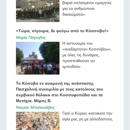
βαριά οπλισμένοι «μαχητές
για τα ανθρώπινα
δικαιώματα».
«Τώρα, σίγουρα, δε φεύγω από το Κόσσοβο!»
Μαρία Πέτροβιτς
Η αστυνομία του
«ανεξάρτητου Κοσσόβου»,
με όλες τις δυνάμεις,
προσπαθούσε να
εμποδίσει.
Το Κόσοβο εν αναμονή της ανάστασης
Πασχαλινή συνομιλία με τους κατοίκους του
σερβικού θύλακα στο Κοσσυφοπέδιο και τα
Μετόχια. Μέρος Β.
Ντεγιάν Μπαλιοσέβιτς
Γιατί ο Κύριος κατοίκισε την
αγία μας γη με αλλοδαπούς