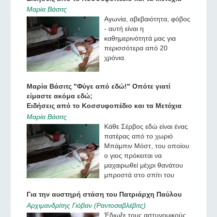
Μαρία Βάσιτς
Αγωνία, αβεβαιότητα, φόβος
- αυτή είναι η
καθημερινότητά μας για
περισσότερα από 20
χρόνια.
Μαρία Βάσιτς "Φύγε από εδώ!" Οπότε γιατί
είμαστε ακόμα εδώ;
Ειδήσεις από το Κοσσυφοπέδιο και τα Μετόχια
Μαρία Βάσιτς
Κάθε Σέρβος εδώ είναι ένας
πατέρας από το χωριό
Μπάμπιν Μόστ, του οποίου
ο γιος πρόκειται να
μαχαιρωθεί μέχρι θανάτου
μπροστά στο σπίτι του
Για την αυστηρή στάση του Πατριάρχη Παύλου
Αρχιμανδρίτης Γιόβαν (Ραντοσαβλέβιτς)
Έδιωξε τους αστυνομικούς