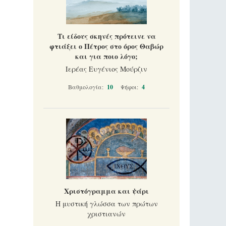
Τι είδους σκηνές πρότεινε να
φτιάξει ο Πέτρος στο όρος Θαβώρ
και για ποιο λόγο;
Ιερέας Ευγένιος Μούρζιν
Βαθμολογία:
10
Ψήφοι:
4
Χριστόγραμμα και ψάρι
Η μυστική γλώσσα των πρώτων
χριστιανών