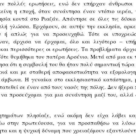
αν πολλές ερωτήσεις, ενώ δεν υπήρχαν άνθρωποι 
είνη η εποχή, όταν συνάντησα έναν ντόπιο ιερέα, 
ησία κοντά στο Ριαζάν. Απάντησε σε όλες τις δύσκο
λή γλώσσα. Ερχόμουν, σε αυτήν την εκκλησία, αρκε
ν ή απλώς για να προσευχηθώ. Τότε οι υποχρεώσ
αν, άρχισα να έρχομαι, όλο και λιγότερο – υπή
 και περισσότερες οι ερωτήσεις. Τα προβλήματα άρχι
 Τότε θυμήθηκα τον πατέρα Αρσένιο. Μετά από μια εκ 
σα ότι η συμβουλή του θα ήταν πολύ σημαντική τώρα 
ριά και με σταθερή αποφασιστικότητα να εξομολογη
 άμβωνα. Η γυναίκα στο εκκλησιαστικό κατάστημα, 
ετατεθεί σε έναν από τους ναούς της πόλης. Δεν ήξερα
να προσεύχομαι για μια συνάντηση μαζί του, αλλά 
ητημάτων πλησίαζε, ενώ ακόμη δεν είχα λάβει κα
άω στην πρωτεύουσα, για να προσπαθήσω να λύσω
ητα και η ψυχική δύναμη που χρειαζόμουν εξαντλούντ