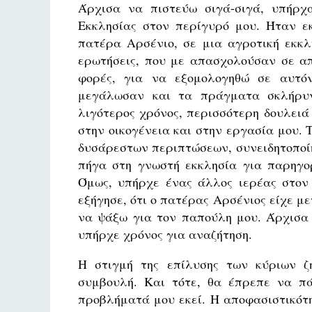
Άρχισα να πιστεύω σιγά-σιγά, υπήρχ
Εκκλησίας στον περίγυρό μου. Ήταν εκ
πατέρα Αρσένιο, σε μια αγροτική εκκλ
ερωτήσεις, που με απασχολούσαν σε απ
φορές, για να εξομολογηθώ σε αυτό
μεγάλωσαν και τα πράγματα σκλήρυν
λιγότερος χρόνος, περισσότερη δουλειά
στην οικογένεια και στην εργασία μου.
δυσάρεστων περιπτώσεων, συνειδητοποίη
πήγα στη γνωστή εκκλησία για παρηγο
Όμως, υπήρχε ένας άλλος ιερέας στον
εξήγησε, ότι ο πατέρας Αρσένιος είχε μ
να ψάξω για τον παπούλη μου. Άρχισα 
υπήρχε χρόνος για αναζήτηση.
Η στιγμή της επίλυσης των κύριων ζ
συμβουλή. Και τότε, θα έπρεπε να π
προβλήματά μου εκεί. Η αποφασιστικότ