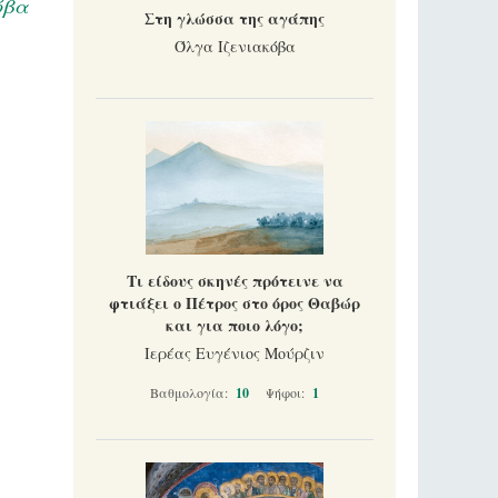
όβα
Στη γλώσσα της αγάπης
Όλγα Ιζενιακόβα
Τι είδους σκηνές πρότεινε να
φτιάξει ο Πέτρος στο όρος Θαβώρ
και για ποιο λόγο;
Ιερέας Ευγένιος Μούρζιν
Βαθμολογία:
10
Ψήφοι:
1