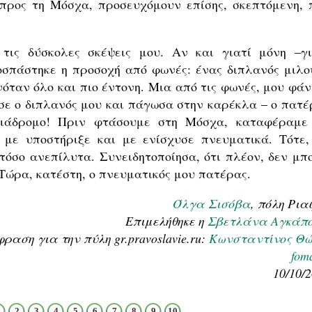
προς τη Μόσχα, προσευχόμουν επίσης, σκεπτόμενη, 
τις δύσκολες σκέψεις μου. Αν και γιατί μόνη –γι
σπάστηκε η προσοχή από φωνές: ένας διπλανός μιλο
νόταν όλο και πιο έντονη. Μια από τις φωνές, μου φάν
ύσε ο διπλανός μου και πάγωσα στην καρέκλα – ο πατέ
διάδρομο! Πριν φτάσουμε στη Μόσχα, καταφέραμε
 με υποστήριξε και με ενίσχυσε πνευματικά. Τότε,
όσο ανεπίλυτα. Συνειδητοποίησα, ότι πλέον, δεν μπ
ώρα, κατέστη, ο πνευματικός μου πατέρας.
Όλγα Σισόβα
, πόλη Ρια
Επιμελήθηκε η
Σβετλάνα Αγκάπ
αση για την πύλη gr.pravoslavie.ru:
Κωνσταντίνος Θώ
fom
10/10/
2
3
4
5
6
7
8
9
10