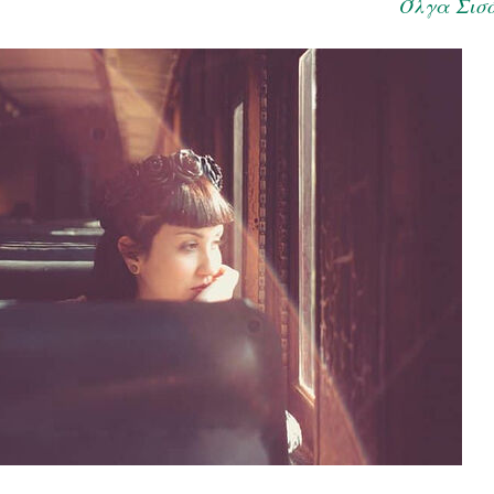
Όλγα Σισ