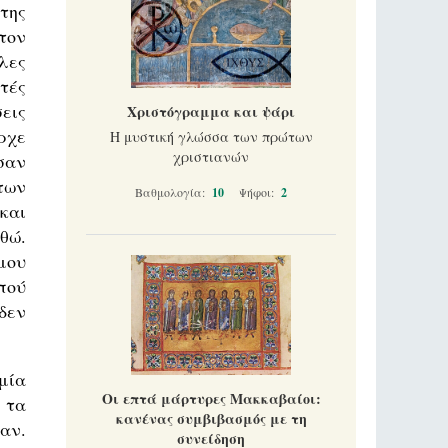
της
τον
λες
τές
εις
Χριστόγραμμα και ψάρι
ρχε
Η μυστική γλώσσα των πρώτων
χριστιανών
σαν
των
Βαθμολογία:
10
Ψήφοι:
2
και
θώ.
μου
 πού
δεν
μία
Οι επτά μάρτυρες Μακκαβαίοι:
 τα
κανένας συμβιβασμός με τη
αν.
συνείδηση