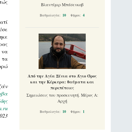
πώς
Βλαντίμιρ Μπάσενκοβ
Βαθμολογία:
10
Ψήφοι:
4
ατί
ύσε
ηκε
ρας
 να
 τα
ορώ
Από την Αγία Ξένια στο Άγιο Όρος
και την Κέρκυρα: θαύματα και
ζάν
περιπέτειες
οβα
Σημειώσεις του προσκυνητή. Μέρος Α:
δης
Αρχή
a.ru
Βαθμολογία:
10
Ψήφοι:
1
2023