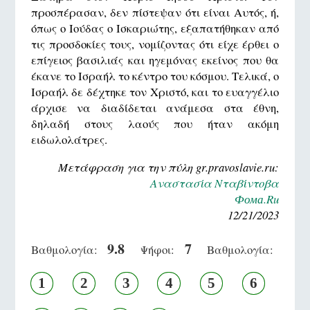
προσπέρασαν, δεν πίστεψαν ότι είναι Αυτός, ή,
όπως ο Ιούδας ο Ισκαριώτης, εξαπατήθηκαν από
τις προσδοκίες τους, νομίζοντας ότι είχε έρθει ο
επίγειος βασιλιάς και ηγεμόνας εκείνος που θα
έκανε το Ισραήλ το κέντρο του κόσμου. Τελικά, ο
Ισραήλ δε δέχτηκε τον Χριστό, και το ευαγγέλιο
άρχισε να διαδίδεται ανάμεσα στα έθνη,
δηλαδή στους λαούς που ήταν ακόμη
ειδωλολάτρες.
Μετάφραση για την πύλη gr.pravoslavie.ru:
Αναστασία Νταβίντοβα
Фома.Ru
12/21/2023
9.8
7
Βαθμολογία:
Ψήφοι:
Βαθμολογία:
1
2
3
4
5
6