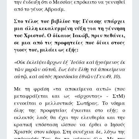
την ένδειξη ότι ο Μεσσίας επρόκειτο να γεννηθεί
από το γένος Αβραάμ.
Στο τέλος του βιβλίου της Γένεσης υπάρχει
μια άλλη κεκαλυμμένη νύξη για τη γέννηση
του Χριστού. Ο δίκαιος Ιακώβ, πριν πεθάνει,
σε μια από τις προφητείες που δίνει στους
γιους του, μιλάει ως εξής:
«
Οὐκ ἐκλείψει ἄρχων ἐξ ᾿Ιούδα καὶ ἡγούμενος ἐκ
τῶν μηρῶν αὐτοῦ, ἕως ἐὰν ἔλθῃ τὰ ἀποκείμενα
αὐτῷ, καὶ αὐτὸς προσδοκία ἐθνῶν
(Γεν.49, 10)
.
Με τη φράση «τα αποκείμενα αυτώ» (που
μεταφράζεται και ως «άρχοντας» - ΣτΜ)
εννοείται ο μελλοντικός Σωτήρας. Το νόημα
όλης της προφητείας έγκειται στο εξής: ο
εκλεκτός λαός θα έχει την ελευθερία και την
κρατική υπόσταση ώσπου να έρθει ο Ιησούς
Χριστός στον κόσμο. Στη συνέχεια δε, λόγω της
απόρριψής Του, θα τα χάσουν όλα. Με την