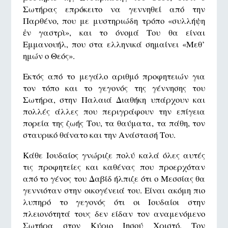
Σωτήρας επρόκειτο να γεννηθεί από την
Παρθένο, που με μυστηριώδη τρόπο «συλλήψη
ἐν γαστρὶ», και το όνομά Του θα είναι
Εμμανουήλ, που στα ελληνικά σημαίνει «Μεθ’
ημών ο Θεός».
Εκτός από το μεγάλο αριθμό προφητειών για
τον τόπο και το γεγονός της γέννησης του
Σωτήρα, στην Παλαιά Διαθήκη υπάρχουν και
πολλές άλλες που περιγράφουν την επίγεια
πορεία της ζωής Του, τα θαύματα, τα πάθη, τον
σταυρικό θάνατο και την Ανάστασή Του.
Κάθε Ιουδαίος γνώριζε πολύ καλά όλες αυτές
τις προφητείες και καθένας που προερχόταν
από το γένος του Δαβίδ ήλπιζε ότι ο Μεσσίας θα
γεννιόταν στην οικογένειά του. Είναι ακόμη πιο
λυπηρό το γεγονός ότι οι Ιουδαίοι στην
πλειονότητά τους δεν είδαν τον αναμενόμενο
Σωτήρα στον Κύριο Ιησού Χριστό. Τον