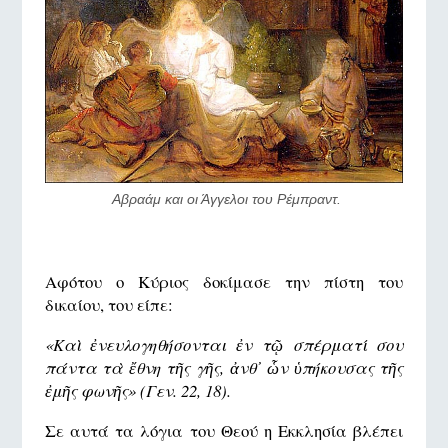
 Αβραάμ και οι Άγγελοι του Ρέμπραντ.
Αφότου ο Κύριος δοκίμασε την πίστη του
δικαίου, του είπε:
«
Καὶ ἐνευλογηθήσονται ἐν τῷ σπέρματί σου
πάντα τὰ ἔθνη τῆς γῆς, ἀνθ᾿ ὧν ὑπήκουσας τῆς
ἐμῆς φωνῆς»
(Γεν. 22, 18)
.
Σε αυτά τα λόγια του Θεού η Εκκλησία βλέπει