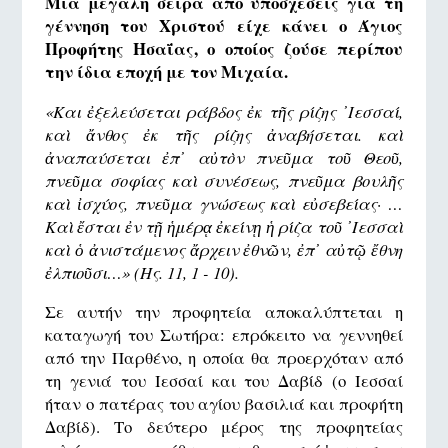
Μια μεγάλη σειρά από υποσχέσεις για τη
γέννηση του Χριστού είχε κάνει ο Άγιος
Προφήτης Ησαΐας, ο οποίος ζούσε περίπου
την ίδια εποχή με τον Μιχαία.
«Και ἐξελεύσεται ράβδος ἐκ τῆς ρίζης ᾿Ιεσσαί,
καὶ ἄνθος ἐκ τῆς ρίζης ἀναβήσεται. καὶ
ἀναπαύσεται ἐπ᾿ αὐτὸν πνεῦμα τοῦ Θεοῦ,
πνεῦμα σοφίας καὶ συνέσεως, πνεῦμα βουλῆς
καὶ ἰσχύος, πνεῦμα γνώσεως καὶ εὐσεβείας· …
Καὶ ἔσται ἐν τῇ ἡμέρᾳ ἐκείνῃ ἡ ρίζα τοῦ ᾿Ιεσσαὶ
καὶ ὁ ἀνιστάμενος ἄρχειν ἐθνῶν, ἐπ᾿ αὐτῷ ἔθνη
ἐλπιοῦσι…» (Ης. 11, 1 - 10).
Σε αυτήν την προφητεία αποκαλύπτεται η
καταγωγή του Σωτήρα: επρόκειτο να γεννηθεί
από την Παρθένο, η οποία θα προερχόταν από
τη γενιά του Ιεσσαί και του Δαβίδ (ο Ιεσσαί
ήταν ο πατέρας του αγίου βασιλιά και προφήτη
Δαβίδ). Το δεύτερο μέρος της προφητείας