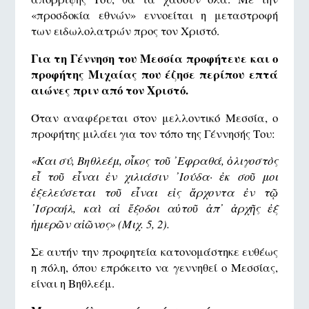
«προσδοκία εθνών» εννοείται η μεταστροφή
των ειδωλολατρών προς τον Χριστό.
Για τη Γέννηση του Μεσσία προφήτευε και ο
προφήτης Μιχαίας που έζησε περίπου επτά
αιώνες πριν από τον Χριστό.
Όταν αναφέρεται στον μελλοντικό Μεσσία, ο
προφήτης μιλάει για τον τόπο της Γέννησής Του:
«Και σύ, Βηθλεέμ, οἶκος τοῦ ᾿Εφραθά, ὀλιγοστὸς
εἶ τοῦ εἶναι ἐν χιλιάσιν ᾿Ιούδα· ἐκ σοῦ μοι
ἐξελεύσεται τοῦ εἶναι εἰς ἄρχοντα ἐν τῷ
᾿Ισραήλ, καὶ αἱ ἔξοδοι αὐτοῦ ἀπ᾿ ἀρχῆς ἐξ
ἡμερῶν αἰῶνος» (Μιχ. 5, 2).
Σε αυτήν την προφητεία κατονομάστηκε ευθέως
η πόλη, όπου επρόκειτο να γεννηθεί ο Μεσσίας,
είναι η Βηθλεέμ.