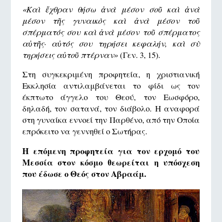
«
Καὶ ἔχθραν θήσω ἀνὰ μέσον σοῦ καὶ ἀνὰ
μέσον τῆς γυναικὸς καὶ ἀνὰ μέσον τοῦ
σπέρματός σου καὶ ἀνὰ μέσον τοῦ σπέρματος
αὐτῆς· αὐτός σου τηρήσει κεφαλήν, καὶ σὺ
τηρήσεις αὐτοῦ πτέρναν»
(Γεν. 3, 15)
.
Στη συγκεκριμένη προφητεία, η χριστιανική
Εκκλησία αντιλαμβάνεται το φίδι ως τον
έκπτωτο άγγελο του Θεού, τον Εωσφόρο,
δηλαδή, τον σατανά, τον διάβολο. Η αναφορά
στη γυναίκα εννοεί την Παρθένο, από την Οποία
επρόκειτο να γεννηθεί ο Σωτήρας.
Η επόμενη προφητεία για τον ερχομό του
Μεσσία στον κόσμο θεωρείται η υπόσχεση
που έδωσε ο Θεός στον Αβραάμ.