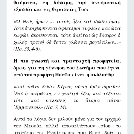
θαύματα, τη δύναμη, την πνευματική
εξουσία και τις θεραπείες Του:
«Ὁ Θεὸς ἡμῶν … αὐτὸς ἥξει καὶ σώσει ἡμᾶς.
Τότε ἀνοιχθήσονται ὀφθαλμοὶ τυφλῶν, καὶ ὦτα
κωφῶν ἀκούσονται. τότε ἁλεῖται ὡς ἔλαφος ὁ
χωλός, τρανὴ δὲ ἔσται γλῶσσα μογιλάλων…»
(Ησ. 35, 4-6).
Η πιο γνωστή και τρανταχτή προφητεία,
όμως, για τη γέννηση του Σωτήρα που έγινε
από τον προφήτη Ησαΐα είναι η ακόλουθη:
«
Διὰ τοῦτο δώσει Κύριος αὐτὸς ὑμῖν σημεῖον·
ἰδοὺ ἡ παρθένος ἐν γαστρὶ ἕξει, καὶ τέξεται
υἱόν, καὶ καλέσεις τὸ ὄνομα αὐτοῦ
᾿Εμμανουήλ» (Ησ. 7, 14).
Αυτά τα λόγια δεν μιλούν μόνο για τον ερχομό
του Μεσσία, αλλά αποκαλύπτουν επίσης το
μυστήριο της Ενσάρκωσης του Θεού, διότι ο