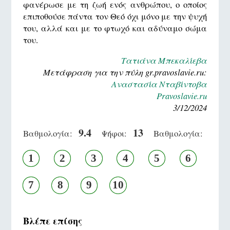
φανέρωσε με τη ζωή ενός ανθρώπου, ο οποίος
επιποθούσε πάντα τον Θεό όχι μόνο με την ψυχή
του, αλλά και με το φτωχό και αδύναμο σώμα
του.
Τατιάνα Μπεκαλίεβα
Μετάφραση για την πύλη gr.pravoslavie.ru:
Αναστασία Νταβίντοβα
Pravoslavie.ru
3/12/2024
9.4
13
Βαθμολογία:
Ψήφοι:
Βαθμολογία:
1
2
3
4
5
6
7
8
9
10
Βλέπε επίσης