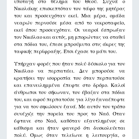
υποταγή στο θέλημα του Θεού. Συχνά ο
Νικολάκης επισκεπτόταν τον τάφο της μητέρας
του και προσευχόταν εκεί. Μια μέρα, ομάδα
νεαρών περνούσε μέσα από το νεκροταφείο,
εκεί όπου προσευχόταν. Οι νεαροί έσπρωξαν
τον Νικόλαο και αυτός, μη μπορώντας να σταθεί
στα πόδια του, έπεσε μπρούμυτα στις άκρες της
ταφικής περίφραξης. Έτσι έχασε το μάτι του.
Υπήρχαν φορές που ήταν πολύ δύσκολο για τον
Νικόλαο να περπατάει. Δεν μπορούσε να
κρατήσει την ισορροπία του όταν περπατούσε
και επανειλημμένα έπεφτε στο δρόμο. Καλοί
άνθρωποι τον σήκωναν, τον έβαζαν στα πόδια
του, και αφού περπατούσε για λίγο ξαναέπεφτε
για να τον σηκώσουν ξανά. Με αυτόν τον τρόπο
συνέχιζε την πορεία του προς το Ναό. Όταν
έφτανε στο Ναό, καθόταν εξαντλημένος σε
κάθισμα και ήταν φανερό ότι δυσκολεύεται
πολύ. Όμως όταν τελείωνε η λειτουργία, ο