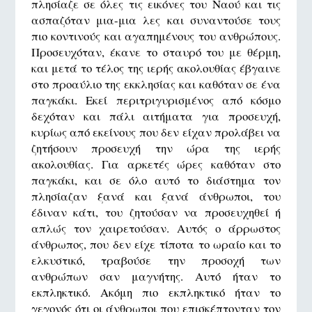
πλησίαζε σε όλες τις εικόνες του Ναού και τις
ασπαζόταν μια-μια λες και συναντούσε τους
πιο κοντινούς και αγαπημένους του ανθρώπους.
Προσευχόταν, έκανε το σταυρό του με θέρμη,
και μετά το τέλος της ιερής ακολουθίας έβγαινε
στο προαύλιο της εκκλησίας και καθόταν σε ένα
παγκάκι. Εκεί περιτριγυρισμένος από κόσμο
δεχόταν και πάλι αιτήματα για προσευχή,
κυρίως από εκείνους που δεν είχαν προλάβει να
ζητήσουν προσευχή την ώρα της ιερής
ακολουθίας. Για αρκετές ώρες καθόταν στο
παγκάκι, και σε όλο αυτό το διάστημα τον
πλησίαζαν ξανά και ξανά άνθρωποι, του
έδιναν κάτι, του ζητούσαν να προσευχηθεί ή
απλώς τον χαιρετούσαν. Αυτός ο άρρωστος
άνθρωπος, που δεν είχε τίποτα το ωραίο και το
ελκυστικό, τραβούσε την προσοχή των
ανθρώπων σαν μαγνήτης. Αυτό ήταν το
εκπληκτικό. Ακόμη πιο εκπληκτικό ήταν το
γεγονός ότι οι άνθρωποι που επισκέπτονταν τον