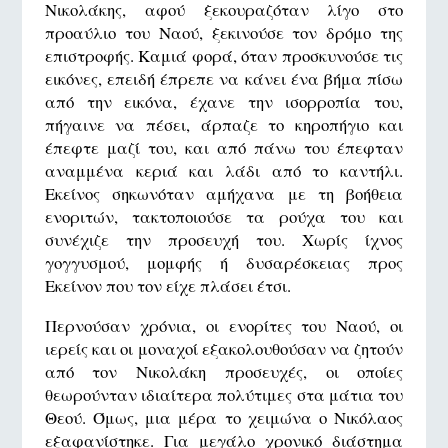
Νικολάκης, αφού ξεκουραζόταν λίγο στο
προαύλιο του Ναού, ξεκινούσε τον δρόμο της
επιστροφής. Καμιά φορά, όταν προσκυνούσε τις
εικόνες, επειδή έπρεπε να κάνει ένα βήμα πίσω
από την εικόνα, έχανε την ισορροπία του,
πήγαινε να πέσει, άρπαζε το κηροπήγιο και
έπεφτε μαζί του, και από πάνω του έπεφταν
αναμμένα κεριά και λάδι από το καντήλι.
Εκείνος σηκωνόταν αμήχανα με τη βοήθεια
ενοριτών, τακτοποιούσε τα ρούχα του και
συνέχιζε την προσευχή του. Χωρίς ίχνος
γογγυσμού, μομφής ή δυσαρέσκειας προς
Εκείνον που τον είχε πλάσει έτσι.
Περνούσαν χρόνια, οι ενορίτες του Ναού, οι
ιερείς και οι μοναχοί εξακολουθούσαν να ζητούν
από τον Νικολάκη προσευχές, οι οποίες
θεωρούνταν ιδιαίτερα πολύτιμες στα μάτια του
Θεού. Όμως, μια μέρα το χειμώνα ο Νικόλαος
εξαφανίστηκε. Για μεγάλο χρονικό διάστημα