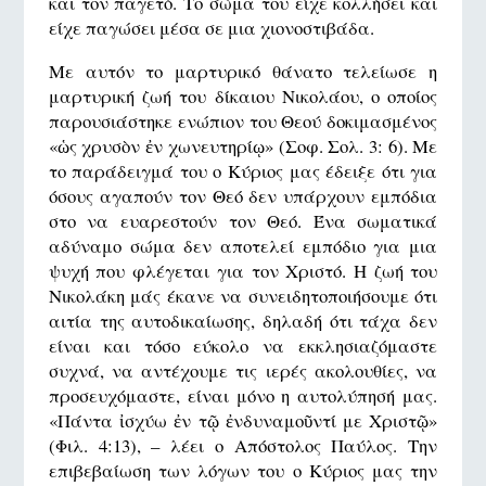
και τον παγετό. Το σώμα του είχε κολλήσει και
είχε παγώσει μέσα σε μια χιονοστιβάδα.
Με αυτόν το μαρτυρικό θάνατο τελείωσε η
μαρτυρική ζωή του δίκαιου Νικολάου, ο οποίος
παρουσιάστηκε ενώπιον του Θεού δοκιμασμένος
«ὡς χρυσὸν ἐν χωνευτηρίῳ» (Σοφ. Σολ. 3: 6). Με
το παράδειγμά του ο Κύριος μας έδειξε ότι για
όσους αγαπούν τον Θεό δεν υπάρχουν εμπόδια
στο να ευαρεστούν τον Θεό. Ένα σωματικά
αδύναμο σώμα δεν αποτελεί εμπόδιο για μια
ψυχή που φλέγεται για τον Χριστό. Η ζωή του
Νικολάκη μάς έκανε να συνειδητοποιήσουμε ότι
αιτία της αυτοδικαίωσης, δηλαδή ότι τάχα δεν
είναι και τόσο εύκολο να εκκλησιαζόμαστε
συχνά, να αντέχουμε τις ιερές ακολουθίες, να
προσευχόμαστε, είναι μόνο η αυτολύπησή μας.
«Πάντα ἰσχύω ἐν τῷ ἐνδυναμοῦντί με Χριστῷ»
(Φιλ. 4:13), – λέει ο Απόστολος Παύλος. Την
επιβεβαίωση των λόγων του ο Κύριος μας την