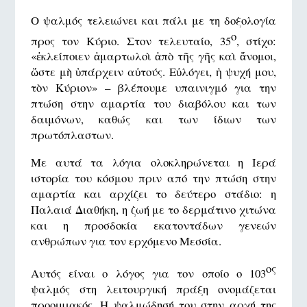
Ο ψαλμός τελειώνει και πάλι με τη δοξολογία
ο
προς τον Κύριο. Στον τελευταίο, 35
, στίχο:
«ἐκλείποιεν ἁμαρτωλοὶ ἀπὸ τῆς γῆς καὶ ἄνομοι,
ὥστε μὴ ὑπάρχειν αὐτούς. Εὐλόγει, ἡ ψυχή μου,
τὸν Κύριον» – βλέπουμε υπαινιγμό για την
πτώση στην αμαρτία του διαβόλου και των
δαιμόνων, καθώς και των ίδιων των
πρωτόπλαστων.
Με αυτά τα λόγια ολοκληρώνεται η Ιερά
ιστορία του κόσμου πριν από την πτώση στην
αμαρτία και αρχίζει το δεύτερο στάδιο: η
Παλαιά Διαθήκη, η ζωή με το δερμάτινο χιτώνα
και η προσδοκία εκατοντάδων γενεών
ανθρώπων για τον ερχόμενο Μεσσία.
ος
Αυτός είναι ο λόγος για τον οποίο ο 103
ψαλμός στη λειτουργική πράξη ονομάζεται
προοιμιακός. Η ψαλμώδησή του στην αρχή της