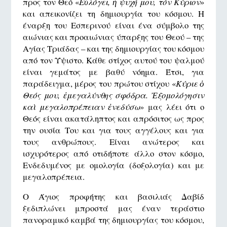
προς τον Θεό «
Εὐλόγει, ἡ ψυχή μου, τὸν Κύριον
»
και απεικονίζει τη δημιουργία του κόσμου. Η
έναρξη του Εσπερινού είναι ένα σύμβολο της
αιώνιας και προαιώνιας ύπαρξης του Θεού – της
Αγίας Τριάδας – και της δημιουργίας του κόσμου
από τον Ύψιστο. Κάθε στίχος αυτού του ψαλμού
είναι γεμάτος με βαθύ νόημα. Έτσι, για
παράδειγμα, μέρος του πρώτου στίχου «
Κύριε ὁ
Θεός μου, ἐμεγαλύνθης σφόδρα. Ἐξομολόγησιν
καὶ μεγαλοπρέπειαν ἐνεδύσω
» μας λέει ότι ο
Θεός είναι ακατάληπτος και απρόσιτος ως προς
την ουσία Του και για τους αγγέλους και για
τους ανθρώπους. Είναι ανώτερος και
ισχυρότερος από οτιδήποτε άλλο στον κόσμο,
Ενδεδυμένος με ομολογία (δοξολογία) και με
μεγαλοπρέπεια.
Ο Άγιος προφήτης και βασιλιάς Δαβίδ
ξεδιπλώνει μπροστά μας έναν τεράστιο
πανοραμικό καμβά της δημιουργίας του κόσμου,