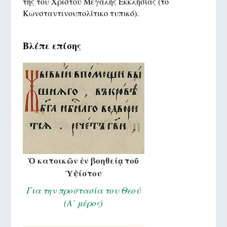
της του Χριστού Μεγάλης Εκκλησίας (το
Κωνσταντινουπολίτικο τυπικό).
Βλέπε επίσης
Ὁ κατοικῶν ἐν βοηθείᾳ τοῦ
Ὑψίστου
Για την προστασία του Θεού
(Α΄ μέρος)