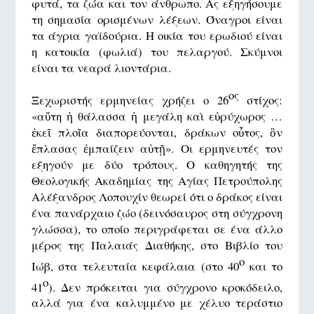
φυτά, τα ζώα και τον άνθρωπο. Ας εξηγήσουμε
τη σημασία ορισμένων λέξεων. Όναγροι είναι
τα άγρια γαϊδούρια. Η οικία του ερωδιού είναι
η κατοικία (φωλιά) του πελαργού. Σκύμνοι
είναι τα νεαρά λιοντάρια.
ος
Ξεχωριστής ερμηνείας χρήζει ο 26
στίχος:
«αὕτη ἡ θάλασσα ἡ μεγάλη καὶ εὐρύχωρος …
ἐκεῖ πλοῖα διαπορεύονται, δράκων οὗτος, ὃν
ἔπλασας ἐμπαίζειν αὐτῇ». Οι ερμηνευτές τον
εξηγούν με δύο τρόπους. Ο καθηγητής της
Θεολογικής Ακαδημίας της Αγίας Πετρούπολης
Αλέξανδρος Λοπουχίν θεωρεί ότι ο δράκος είναι
ένα πανάρχαιο ζώο (δεινόσαυρος στη σύγχρονη
γλώσσα), το οποίο περιγράφεται σε ένα άλλο
μέρος της Παλαιάς Διαθήκης, στο Βιβλίο του
ο
Ιώβ, στα τελευταία κεφάλαια (στο 40
και το
ο
41
). Δεν πρόκειται για σύγχρονο κροκόδειλο,
αλλά για ένα καλυμμένο με χέλυο τεράστιο