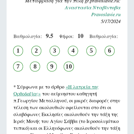
Μετάφραση για την πύλη gr.pravoslavie.ru:
Αναστασία Νταβίντοβα
Pravoslavie.ru
5/17/2024
9.5
10
Βαθμολογία:
Ψήφοι:
Βαθμολογία:
1
2
3
4
5
6
7
8
9
10
* Σύμφωνα με το άρθρο
«Η λατρεία της
Ορθοδοξίας»
του αείμνηστου καθηγητή
π.Γεωργίου Μεταλληνού, οι μικρές διαφορές στην
τέλεση των ακολουθιών οφείλονται στο ότι οι
σλαβόφωνες Εκκλησίες ακολουθούν την τάξη της
Ιεράς Μονής του Αγίου Σάββα (το Ιεροσολυμίτικο
τυπικό) και οι Ελληνόφωνες ακολουθούν την τάξη