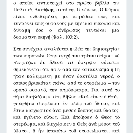
ο οποίος αντιστοιχεί στο πρώτο βιβλίο της
Παλαιάς Διαθήκης, αυτό της Γενέσεως. Ο Κύριος
είναι ενδεδυμένος με απρόσιτο φως και
τεντώνει τους ουρανούς με την ίδια ευκολία και
δύναμη όσο ο άνθρωπος τεντώνει μια
δερμάτινη σκηνή (Ψαλ. 103:2).
Στη συνέχεια αναλύεται η ιδέα της δημιουργίας
των ουρανών. Στην αρχή του τρίτου στίχου: «
ὁ
στεγάζων ἐν ὕδασι τὰ ὑπερῷα αὐτοῦ
...»
σημειώνεται ότι πριν από τον κατακλυσμό η Γη
ήταν καλυμμένη με έναν δακτύλιο νερού, ο
οποίος βρισκόταν πάνω από το στερέωμα – τον
ορατό ουρανό, την ατμόσφαιρα. Για αυτό το
θέμα διαβάζουμε στη Βίβλο: «Καὶ εἶπεν ὁ Θεός·
γενηθήτω στερέωμα ἐν μέσῳ τοῦ ὕδατος καὶ
ἔστω διαχωρίζον ἀνὰ μέσον ὕδατος καὶ ὕδατος.
καὶ ἐγένετο οὕτως. Καὶ ἐποίησεν ὁ Θεὸς τὸ
στερέωμα, καὶ διεχώρισεν ὁ Θεὸς ἀνὰ μέσον τοῦ
ὕδατος, ὃ ἦν ὑποκάτω τοῦ στερεώματος, καὶ