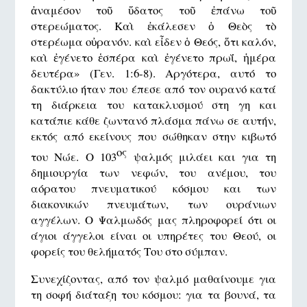
ἀναμέσον τοῦ ὕδατος τοῦ ἐπάνω τοῦ
στερεώματος. Καὶ ἐκάλεσεν ὁ Θεὸς τὸ
στερέωμα οὐρανόν. καὶ εἶδεν ὁ Θεός, ὅτι καλόν,
καὶ ἐγένετο ἑσπέρα καὶ ἐγένετο πρωΐ, ἡμέρα
δευτέρα» (Γεν. 1:6-8). Αργότερα, αυτό το
δακτύλιο ήταν που έπεσε από τον ουρανό κατά
τη διάρκεια του κατακλυσμού στη γη και
κατάπιε κάθε ζωντανό πλάσμα πάνω σε αυτήν,
εκτός από εκείνους που σώθηκαν στην κιβωτό
ος
του Νώε. Ο 103
ψαλμός μιλάει και για τη
δημιουργία των νεφών, του ανέμου, του
αόρατου πνευματικού κόσμου και των
διακονικών πνευμάτων, των ουράνιων
αγγέλων. Ο Ψαλμωδός μας πληροφορεί ότι οι
άγιοι άγγελοι είναι οι υπηρέτες του Θεού, οι
φορείς του θελήματός Του στο σύμπαν.
Συνεχίζοντας, από τον ψαλμό μαθαίνουμε για
τη σοφή διάταξη του κόσμου: για τα βουνά, τα