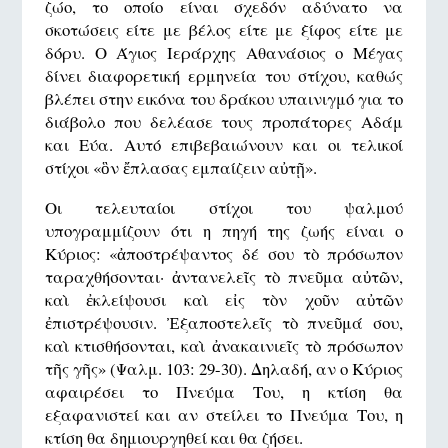
ζώο, το οποίο είναι σχεδόν αδύνατο να
σκοτώσεις είτε με βέλος είτε με ξίφος είτε με
δόρυ. Ο Άγιος Ιεράρχης Αθανάσιος ο Μέγας
δίνει διαφορετική ερμηνεία του στίχου, καθώς
βλέπει στην εικόνα του δράκου υπαινιγμό για το
διάβολο που δελέασε τους προπάτορες Αδάμ
και Εύα. Αυτό επιβεβαιώνουν και οι τελικοί
στίχοι «ὃν ἔπλασας εμπαίζειν αὐτῇ».
Οι τελευταίοι στίχοι του ψαλμού
υπογραμμίζουν ότι η πηγή της ζωής είναι ο
Κύριος: «ἀποστρέψαντος δέ σου τὸ πρόσωπον
ταραχθήσονται· ἀντανελεῖς τὸ πνεῦμα αὐτῶν,
καὶ ἐκλείψουσι καὶ εἰς τὸν χοῦν αὐτῶν
ἐπιστρέψουσιν. Ἐξαποστελεῖς τὸ πνεῦμά σου,
καὶ κτισθήσονται, καὶ ἀνακαινιεῖς τὸ πρόσωπον
τῆς γῆς» (Ψαλμ. 103: 29-30). Δηλαδή, αν ο Κύριος
αφαιρέσει το Πνεύμα Του, η κτίση θα
εξαφανιστεί και αν στείλει το Πνεύμα Του, η
κτίση θα δημιουργηθεί και θα ζήσει.