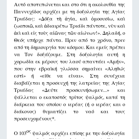
Αυτό αποτυπώνεται και στο ότι η ακολουθία της
Παννυχίδος αρχίζει με τη δοξολογία της Αγίας
Τριάδας: «Δόξα τὴ ἁγία, καὶ ὁμοουσίω, καὶ
ζωοποιῶ, καὶ ἀδιαιρέτω Τριάδι πάντοτε, νὺν καὶ
ἀεὶ καὶ εἰς τοὺς αἰῶνας τῶν αἰώνων!». Δηλαδή, ο
Θεός υπήρχε πάντα. Πριν από το χρόνο, πριν
από τη δημιουργία του κόσμου. Και εμείς πρέπει
να Τον δοξάζουμε. Στη δοξολογία αυτή η
χορωδία εκ μέρους του λαού απαντάει «Αμήν»,
που στην εβραϊκή γλώσσα σημαίνει «Αληθώς
εστί» ή «είθε να είναι». Στη συνέχεια
διαβάζεται η προσευχή της λατρείας της Αγίας
Τριάδας «Δεύτε προσκυνήσωμεν...» και
ψάλλεται ο εκατοστός τρίτος ψαλμός, κατά τη
διάρκεια του οποίου ο ιερέας (ή ο ιερέας και ο
διάκονος) θυμιατίζει το ναό και τους
προσευχομένους*.
ος
Ο 103
ψαλμός αρχίζει επίσης με την δοξολογία