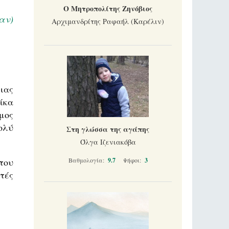
Ο Μητροπολίτης Ζηνόβιος
αν)
Αρχιμανδρίτης Ραφαήλ (Καρέλιν)
ιας
ίκα
μος
ολύ
Στη γλώσσα της αγάπης
Όλγα Ιζενιακόβα
του
Βαθμολογία:
9.7
Ψήφοι:
3
τές