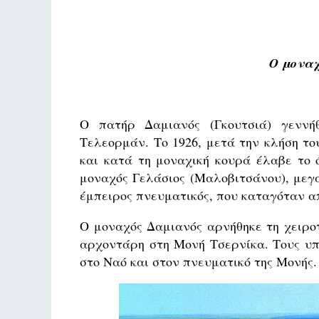
Ο μοναχ
Ο πατήρ Δαμιανός (Γκουτσιά) γεννή
Τελεορμάν. Το 1926, μετά την κλήση τ
και κατά τη μοναχική κουρά έλαβε το 
μοναχός Γελάσιος (Μαλοβιτσάνου), μεγ
έμπειρος πνευματικός, που καταγόταν α
Ο μοναχός Δαμιανός αρνήθηκε τη χειροτ
αρχοντάρη στη Μονή Τσερνίκα. Τους υπ
στο Ναό και στον πνευματικό της Μονής.