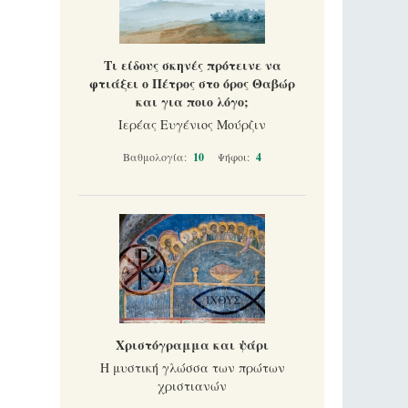
Τι είδους σκηνές πρότεινε να
φτιάξει ο Πέτρος στο όρος Θαβώρ
και για ποιο λόγο;
Ιερέας Ευγένιος Μούρζιν
Βαθμολογία:
10
Ψήφοι:
4
Χριστόγραμμα και ψάρι
Η μυστική γλώσσα των πρώτων
χριστιανών