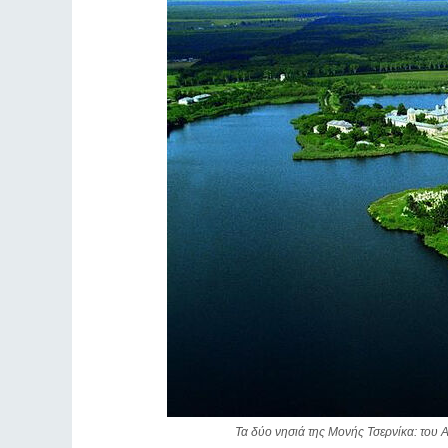
Τα δύο νησιά της Μονής Τσερνίκα: του 