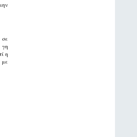
μην
 σε
 γη
τί η
 με