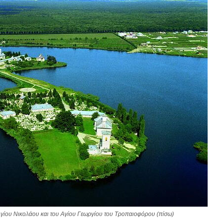
Αγίου Νικολάου και του Αγίου Γεωργίου του Τροπαιοφόρου (πίσω)