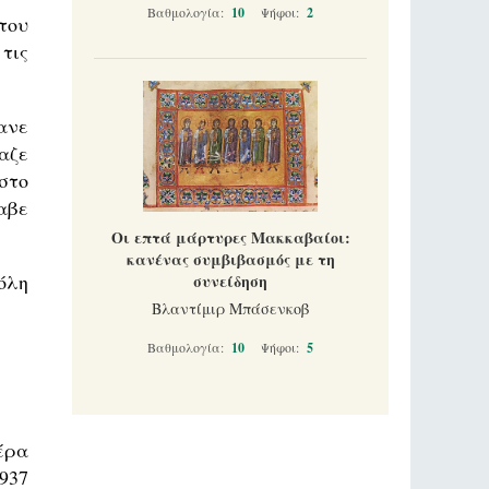
Βαθμολογία:
10
Ψήφοι:
2
του
τις
ανε
αζε
στο
αβε
Οι επτά μάρτυρες Μακκαβαίοι:
κανένας συμβιβασμός με τη
όλη
συνείδηση
Βλαντίμιρ Μπάσενκοβ
Βαθμολογία:
10
Ψήφοι:
5
έρα
937