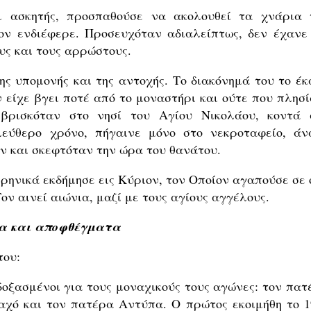
ι ασκητής, προσπαθούσε να ακολουθεί τα χνάρια 
τον ενδιέφερε. Προσευχόταν αδιαλείπτως, δεν έχανε 
υς και τους αρρώστους.
ς υπομονής και της αντοχής. Το διακόνημά του το έκ
 είχε βγει ποτέ από το μοναστήρι και ούτε που πλησί
βρισκόταν στο νησί του Αγίου Νικολάου, κοντά 
λεύθερο χρόνο, πήγαινε μόνο στο νεκροταφείο, άν
ν και σκεφτόταν την ώρα του θανάτου.
ιρηνικά εκδήμησε εις Κύριον, τον Οποίον αγαπούσε σε 
Τον αινεί αιώνια, μαζί με τους αγίους αγγέλους.
α και αποφθέγματα
του:
οξασμένοι για τους μοναχικούς τους αγώνες: τον πατ
αχό και τον πατέρα Αντύπα. Ο πρώτος εκοιμήθη το 1