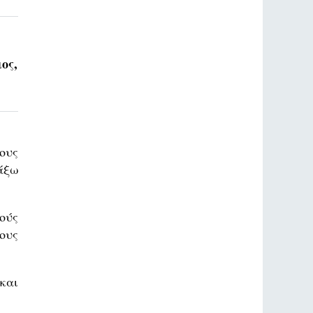
ος,
ους
άξω
ούς
ους
και