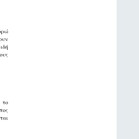
ορώ
ουν
ιδή
ους
 το
πος
εται