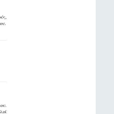
ούς,
ου.
ου.
λοί