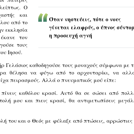
λείπτως. Ο
αστής και
Όταν νηστεύεις, τότε ο νους
όλου από το
γίνεται ελαφρύς, ο ύπνος σύντομ
ην εκκλησία
η προσευχή αγνή
 έκανε τον
ογούσε τους
ου Ιησού.
ήρ Γελάσιος καθοδηγούσε τους μοναχούς σύμφωνα με τ
ρα θέλησα να φύγω από το αρχονταρίκι, να αλλ
 είχα πειρασμούς. Αλλά ο πνευματικός μού είπε:
 πίνεις καθόλου κρασί. Αυτό θα σε σώσει από πολλ
ολή μου και πιεις κρασί, θα αντιμετωπίσεις μεγάλ
λή του και ο Θεός με φύλαξε από πτώσεις, αρρώστιες 