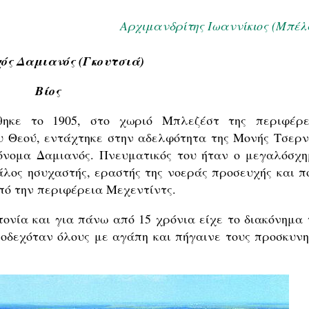
Αρχιμανδρίτης Ιωαννίκιος (Μπέλ
ός Δαμιανός (Γκουτσιά)
Βίος
θηκε το 1905, στο χωριό Μπλεζέστ της περιφέρε
ου Θεού, εντάχτηκε στην αδελφότητα της Μονής Τσερν
όνομα Δαμιανός. Πνευματικός του ήταν ο μεγαλόσχη
άλος ησυχαστής, εραστής της νοεράς προσευχής και π
πό την περιφέρεια Μεχεντίντς.
ονία και για πάνω από 15 χρόνια είχε το διακόνημα 
οδεχόταν όλους με αγάπη και πήγαινε τους προσκυνη