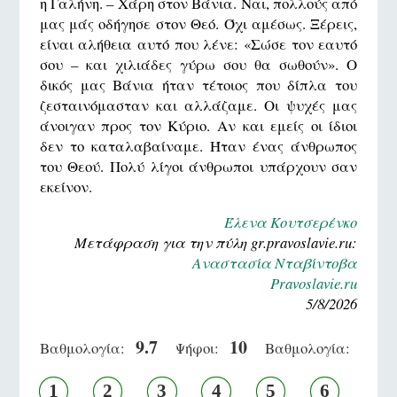
η Γαλήνη. – Χάρη στον Βάνια. Ναι, πολλούς από
μας μάς οδήγησε στον Θεό. Όχι αμέσως. Ξέρεις,
είναι αλήθεια αυτό που λένε: «Σώσε τον εαυτό
σου – και χιλιάδες γύρω σου θα σωθούν». Ο
δικός μας Βάνια ήταν τέτοιος που δίπλα του
ζεσταινόμασταν και αλλάζαμε. Οι ψυχές μας
άνοιγαν προς τον Κύριο. Αν και εμείς οι ίδιοι
δεν το καταλαβαίναμε. Ήταν ένας άνθρωπος
του Θεού. Πολύ λίγοι άνθρωποι υπάρχουν σαν
εκείνον.
Έλενα Κουτσερένκο
Μετάφραση για την πύλη gr.pravoslavie.ru:
Αναστασία Νταβίντοβα
Pravoslavie.ru
5/8/2026
9.7
10
Βαθμολογία:
Ψήφοι:
Βαθμολογία:
1
2
3
4
5
6