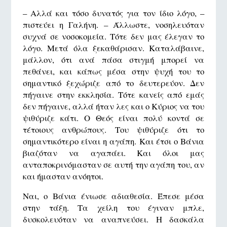
– Αλλά και τόσο δυνατός για τον ίδιο λόγο, –
πιστεύει η Γαλήνη. – Άλλωστε, νοσηλευόταν
συχνά σε νοσοκομεία. Τότε δεν μας έλεγαν το
λόγο. Μετά όλα ξεκαθάρισαν. Καταλάβαινε,
μάλλον, ότι ανά πάσα στιγμή μπορεί να
πεθάνει, και κάπως μέσα στην ψυχή του το
σημαντικό ξεχώριζε από το δευτερεύον. Δεν
πήγαινε στην εκκλησία. Τότε κανείς από εμάς
δεν πήγαινε, αλλά ήταν λες και ο Κύριος να του
ψιθύριζε κάτι. Ο Θεός είναι πολύ κοντά σε
τέτοιους ανθρώπους. Του ψιθύριζε ότι το
σημαντικότερο είναι η αγάπη. Και έτσι ο Βάνια
βιαζόταν να αγαπάει. Και όλοι μας
ανταποκρινόμασταν σε αυτή την αγάπη του, αν
και ήμασταν ανόητοι.
Ναι, ο Βάνια ένιωσε αδιαθεσία. Έπεσε μέσα
στην τάξη. Τα χείλη του έγιναν μπλε,
δυσκολευόταν να αναπνεύσει. Η δασκάλα