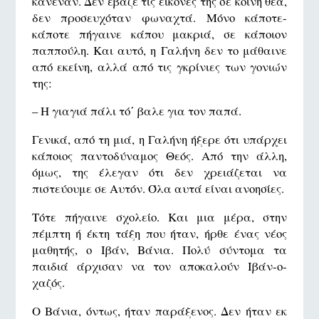
κανέναν. Δεν έβαζε τις εικόνες της σε κοινή θέα,
δεν προσευχόταν φωναχτά. Μόνο κάποτε-
κάποτε πήγαινε κάπου μακριά, σε κάποιον
παππούλη. Και αυτό, η Γαλήνη δεν το μάθαινε
από εκείνη, αλλά από τις γκρίνιες των γονιών
της:
– Η γιαγιά πάλι τό΄ βαλε για τον παπά.
Γενικά, από τη μιά, η Γαλήνη ήξερε ότι υπάρχει
κάποιος παντοδύναμος Θεός. Από την άλλη,
όμως, της έλεγαν ότι δεν χρειάζεται να
πιστεύουμε σε Αυτόν. Όλα αυτά είναι ανοησίες.
Τότε πήγαινε σχολείο. Και μια μέρα, στην
πέμπτη ή έκτη τάξη που ήταν, ήρθε ένας νέος
μαθητής, ο Ιβάν, Βάνια. Πολύ σύντομα τα
παιδιά άρχισαν να τον αποκαλούν Ιβάν-ο-
χαζός.
Ο Βάνια, όντως, ήταν παράξενος. Δεν ήταν εκ