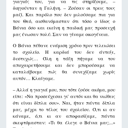
γιαγιάς του, για να τις στηρίξουμε, –
διηγούνταν η Γαλήνη. – Ζούσαν οι τρεις τους
μαζί. Και παρόλο που δεν μιλούσαμε πια για
τον Θεό, αισθανόμασταν ότι τόσο ο ίδιος ο
Βάνια όσο και εκείνη η παιδική μας προσευχή
μας ένωσαν πολύ. Σαν να γίναμε οικογένεια.
Ο Βάνια πέθανε ενάμιση χρόνο πριν τελειώσει
το σχολείο. Η καρδιά του δεν άντεξε,
δυστυχώς… Όλη η τάξη πήγαμε να τον
αποχαιρετήσουμε και δεν μπορούσαμε να
καταλάβουμε πώς θα συνεχίζαμε χωρίς
αυτόν… Κλαίγαμε.
– Αλλά η γιαγιά μου, που τότε ζούσε ακόμα, μου
είπε: «Να προσεύχεσαι γι' αυτόν και θα νιώθεις
ότι είναι δίπλα σου». Ναι, ήταν πάντα δίπλα
μας, μέχρι το τέλος του σχολείου. Ό,τι κι αν
κάναμε, ό,τι κι αν αποφασίζαμε, πάντα
σκεφτόμασταν: «Τι θα έλεγε ο Βάνια μας;...»