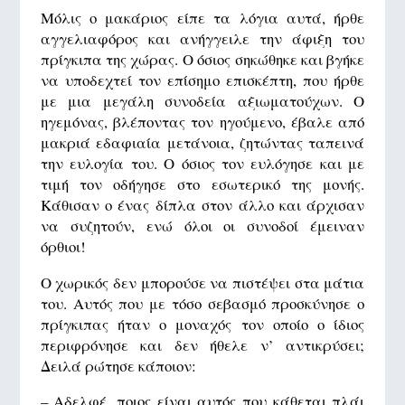
Μόλις ο μακάριος είπε τα λόγια αυτά, ήρθε
αγγελιαφόρος και ανήγγειλε την άφιξη του
πρίγκιπα της χώρας. Ο όσιος σηκώθηκε και βγήκε
να υποδεχτεί τον επίσημο επισκέπτη, που ήρθε
με μια μεγάλη συνοδεία αξιωματούχων. Ο
ηγεμόνας, βλέποντας τον ηγούμενο, έβαλε από
μακριά εδαφιαία μετάνοια, ζητώντας ταπεινά
την ευλογία του. Ο όσιος τον ευλόγησε και με
τιμή τον οδήγησε στο εσωτερικό της μονής.
Κάθισαν ο ένας δίπλα στον άλλο και άρχισαν
να συζητούν, ενώ όλοι οι συνοδοί έμειναν
όρθιοι!
Ο χωρικός δεν μπορούσε να πιστέψει στα μάτια
του. Αυτός που με τόσο σεβασμό προσκύνησε ο
πρίγκιπας ήταν ο μοναχός τον οποίο ο ίδιος
περιφρόνησε και δεν ήθελε ν’ αντικρύσει;
Δειλά ρώτησε κάποιον:
– Αδελφέ, ποιος είναι αυτός που κάθεται πλάι