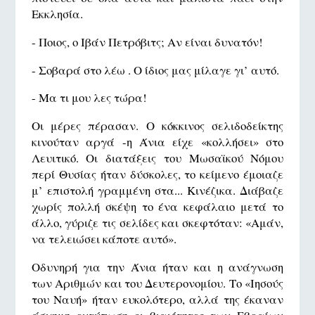
Εκκλησία.
- Ποιος, ο Ιβάν Πετρόβιτς; Αν είναι δυνατόν!
- Σοβαρά στο λέω . Ο ίδιος μας μίλαγε γι’ αυτό.
- Μα τι μου λες τώρα!
Οι μέρες πέρασαν. Ο κόκκινος σελιδοδείκτης
κινούταν αργά -η Άνια είχε «κολλήσει» στο
Λευιτικό. Οι διατάξεις του Μωσαϊκού Νόμου
περί Θυσίας ήταν δύσκολες, το κείμενο έμοιαζε
μ’ επιστολή γραμμένη στα... Κινέζικα. Διάβαζε
χωρίς πολλή σκέψη το ένα κεφάλαιο μετά το
άλλο, γύριζε τις σελίδες και σκεφτόταν: «Αμάν,
να τελειώσει κάποτε αυτό».
Οδυνηρή για την Άνια ήταν και η ανάγνωση
των Αριθμών και του Δευτερονομίου. Το «Ιησούς
του Ναυή» ήταν ευκολότερο, αλλά της έκαναν