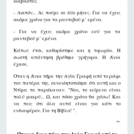
διαβαστεί;
- Λοιπόν... Ας πούμε σε δύο μήνες. Για να έχεις
ακόμα χρόνο για τα ραντεβού μ’ εμένα.
- Για να έχεις ακόμα χρόνο
εσύ
για τα
ραντεβού μ’ ε
μένα
.
Κάπως έτσι, καθορίστηκε και η τιμωρία. Η
σωστή απάντηση βρέθηκε γρήγορα. Η Άνια
έχασε.
Όταν η Άνια πήρε την Αγία Γραφή από το ράφι
του πατέρα της, συνειδητοποίησε ότι αυτή και o
Ντίμα το παράκαναν. "Ναι, το κείμενο είναι
πολύ μακρύ... Ω, και πόσο χρόνο θα χάσω! Και
να πεις ότι όλα αυτά είναι για κάτι το
ενδιαφέρον. Για τη Βίβλο! ".
‘‘
Όταν η Άνια πήρε την Αγία Γραφή από το