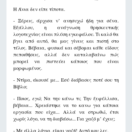
Η Άνια δεν είπε τίποτα.
- Ξέρεις, άρχισα ν’ ανησυχώ ήδη για σένα.
Εξάλλου, η ανάγνωση θρησκευτικής
λογοτεχνίας είναι πλύση εγκεφάλου. Τι καλό θα
βγει από αυτό, θα μας γίνεις και πιστή στο
τέλος. Βέβαια, φυσικά και σέβομαι κάθε είδους
πεποιθήσεις, αλλά δεν καταλαβαίνω πώς
μπορεί να
πιστεύει
κάποιος που είναι
μορφωμένος.
- Ντίμα, άκουσέ με... Εσύ διάβασες ποτέ σου τη
Βίβλο;
- Ποιος,
εγώ
; Να την κάνω τι; Την ξεφύλλισα,
βέβαια... Χρειάστηκε να το κανω για κάποια
εργασία που είχα... Αλλά να στρωθώ, έτσι
χωρίς λόγο, να τη διαβάσω... Για χαζό μ’ έχεις;
- Με άλλα λόγια, είμαι χαζή! Αυτό μου λες.