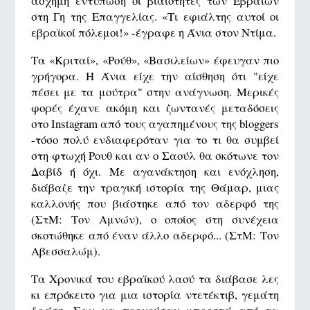
άσχημη εντύπωση οι βιαιότητες των Εβραίων
στη Γη της Επαγγελίας. «Τι εφιάλτης αυτοί οι
εβραϊκοί πόλεμοι!» -έγραφε η Άνια στον Ντίμα.
Τα «Κριταί», «Ρούθ», «Βασιλείων» έφευγαν πιο
γρήγορα. Η Άνια είχε την αίσθηση ότι "είχε
πέσει με τα μούτρα" στην ανάγνωση. Μερικές
φορές έχανε ακόμη και ζωντανές μεταδόσεις
στο Instagram από τους αγαπημένους της bloggers
-τόσο πολύ ενδιαφερόταν για το τι θα συμβεί
στη φτωχή Ρουθ και αν ο Σαούλ θα σκότωνε τον
Δαβίδ ή όχι. Με αγανάκτηση και ενόχληση,
διάβαζε την τραγική ιστορία της Θάμαρ, μιας
καλλονής που βιάστηκε από τον αδερφό της
(ΣτΜ: Τον Αμνών), ο οποίος στη συνέχεια
σκοτώθηκε από έναν άλλο αδερφό... (ΣτΜ: Τον
Αβεσσαλώμ).
Τα Χρονικά του εβραϊκού λαού τα διάβασε λες
κι επρόκειτο για μια ιστορία ντετέκτιβ, γεμάτη