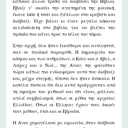
κάποιον άλλον τρόπο να διαβάσει την Βίβλο).
Έβαζε ν’ ακούει την αγαπημένη της μουσική,
έκανε latte ή τσάι και ξάπλωνε στο κρεβάτι και
διάβαζε. Είχε βάλει κι έναν μεγάλο κόκκινο
σελιδοδείκτη στο βιβλίο, για να βλέπει την
πρόοδο που κάνει προς το τέλος του τόμου.
Στην αρχή, όλα ήταν ξεκάθαρα και αντιληπτά,
σαν σε παιδικό παραμύθι. Η δημιουργία του
κόσμου και των ανθρώπων, ο Κάιν και ο Άβελ, ο
Λάμεχ και ο Νώε... της Άνιας της φαινόταν
τώρα κάπως πιο ενδιαφέρον αυτό που διάβαζε
και, μέχρι στιγμής, τίποτα δεν ήταν δύσκολο. Η
κοπέλα πίστευε ότι όλα αυτά προέρχονταν από
τη σφαίρα του μυθικού και ότι είναι, μάλλον,
απλά συμβολισμοί, όπως οι μύθοι της αρχαίας
Ελλάδας. Όπως οι Έλληνες έχουν τους δικούς
τους μύθους, έτσι και οι Εβραίοι.
Η Άνια χαμογέλασε με ειρωνεία, όταν διάβασε