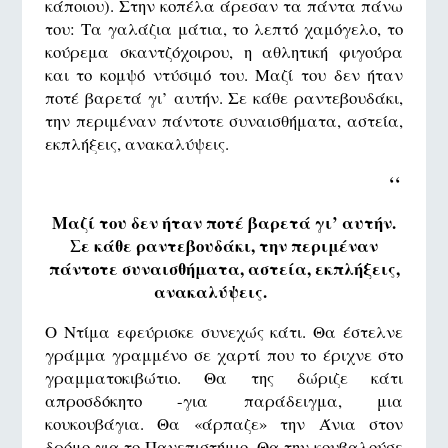
κάποιου). Στην κοπέλα άρεσαν τα πάντα πάνω
του: Τα γαλάζια μάτια, το λεπτό χαμόγελο, το
κούρεμα σκαντζόχοιρου, η αθλητική φιγούρα
και το κομψό ντύσιμό του. Μαζί του δεν ήταν
ποτέ βαρετά γι’ αυτήν. Σε κάθε ραντεβουδάκι,
την περιμέναν πάντοτε συναισθήματα, αστεία,
εκπλήξεις, ανακαλύψεις.
‘‘
Μαζί του δεν ήταν ποτέ βαρετά γι’ αυτήν.
Σε κάθε ραντεβουδάκι, την περιμέναν
πάντοτε συναισθήματα, αστεία, εκπλήξεις,
ανακαλύψεις.
O Ντίμα εφεύρισκε συνεχώς κάτι. Θα έστελνε
γράμμα γραμμένο σε χαρτί που το έριχνε στο
γραμματοκιβώτιο. Θα της δώριζε κάτι
απροσδόκητο -για παράδειγμα, μια
κουκουβάγια. Θα «άρπαζε» την Άνια στον
δρόμο για το Πανεπιστήμιο. Θα την κουβαλούσε