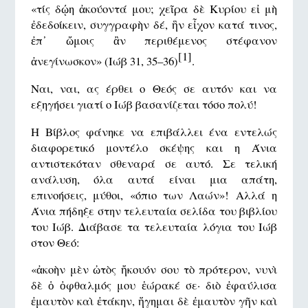
«τίς δῴη ἀκούοντά μου; χεῖρα δὲ Κυρίου εἰ μὴ
ἐδεδοίκειν, συγγραφὴν δέ, ἣν εἶχον κατά τινος,
ἐπ᾿ ὤμοις ἂν περιθέμενος στέφανον
[1]
ἀνεγίνωσκον» (Ιώβ 31, 35–36)
.
Ναι, ναι, ας έρθει o Θεός σε αυτόν και να
εξηγήσει γιατί ο Ιώβ βασανίζεται τόσο πολύ!
Η Βίβλος φάνηκε να επιβάλλει ένα εντελώς
διαφορετικό μοντέλο σκέψης και η Άνια
αντιστεκόταν σθεναρά σε αυτό. Σε τελική
ανάλυση, όλα αυτά είναι μια απάτη,
επινοήσεις, μύθοι, «όπιο των Λαών»! Αλλά η
Άνια πήδηξε στην τελευταία σελίδα του βιβλίου
του Ιώβ. Διάβασε τα τελευταία λόγια του Ιώβ
στον Θεό:
«ἀκοὴν μὲν ὠτὸς ἤκουόν σου τὸ πρότερον, νυνὶ
δὲ ὁ ὀφθαλμός μου ἑώρακέ σε· διὸ ἐφαύλισα
ἐμαυτὸν καὶ ἐτάκην, ἥγημαι δὲ ἐμαυτὸν γῆν καὶ