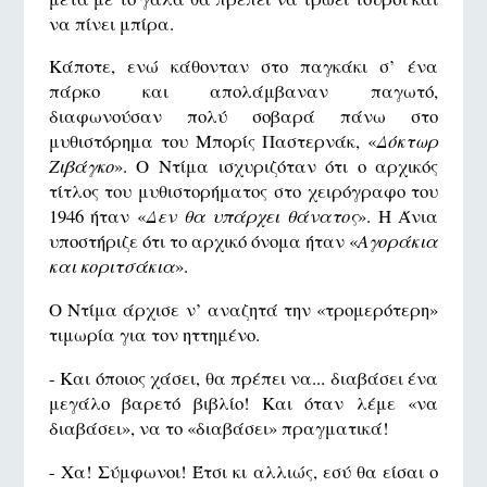
να πίνει μπίρα.
Κάποτε, ενώ κάθονταν στο παγκάκι σ’ ένα
πάρκο και απολάμβαναν παγωτό,
διαφωνούσαν πολύ σοβαρά πάνω στο
μυθιστόρημα του Μπορίς Παστερνάκ, «
Δόκτωρ
Ζιβάγκο
». Ο Ντίμα ισχυριζόταν ότι ο αρχικός
τίτλος του μυθιστορήματος στο χειρόγραφο του
1946 ήταν «
Δεν θα υπάρχει θάνατος
». Η Άνια
υποστήριζε ότι το αρχικό όνομα ήταν «
Αγοράκια
και κοριτσάκια
».
Ο Ντίμα άρχισε ν’ αναζητά την «τρομερότερη»
τιμωρία για τον ηττημένο.
- Και όποιος χάσει, θα πρέπει να... διαβάσει ένα
μεγάλο βαρετό βιβλίο! Και όταν λέμε «να
διαβάσει», να το «διαβάσει» πραγματικά!
- Χα! Σύμφωνοι! Έτσι κι αλλιώς, εσύ θα είσαι ο