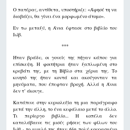
Ο πατέρας, αντίθετα, υποστήριζε: «Άφησέ τη να
διαβάζει, θα γίνει ένα μορφωμένο άτομο».
Εν τω μεταξύ, η Άνια έφτασε στο βιβλίο του
Ιώβ.
***
Ήταν βράδυ, οι γονείς της πήγαν κάπου για
επίσκεψη. Η φοιτήτρια ήταν ξαπλωμένη στο
κρεβάτι της, με τη Βίβλο στα χέρια της. Το
κινητό της ήταν κοντά και ακούγονταν τα
μηνύματα, που έπεφταν βροχή. Αλλά η Άνια
δεν τ’ άκουγε.
Κατάπινε στην κυριολεξία τη μια παράγραφο
μετά την άλλη, το ένα κεφάλαιο μετά το άλλο.
Τι περίεργο βιβλίο... Η κοπέλα δεν
καταλάβαινε τις μισές ρήσεις των φίλων του
Ιώβ · το μυαλό της ήταν ήδη πολύ κουρασμένο