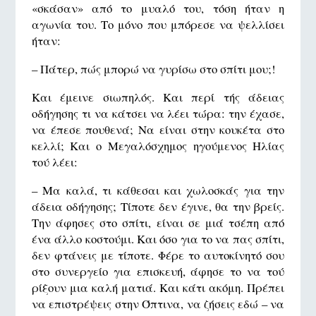
«σκάσαν» από το μυαλό του, τόση ήταν η
αγωνία του. Το μόνο που μπόρεσε να ψελλίσει
ήταν:
– Πάτερ, πώς μπορώ να γυρίσω στο σπίτι μου;!
Και έμεινε σιωπηλός. Και περί τής άδειας
οδήγησης τι να κάτσει να λέει τώρα: την έχασε,
να έπεσε πουθενά; Να είναι στην κουκέτα στο
κελλί; Και ο Μεγαλόσχημος ηγούμενος Ηλίας
τού λέει:
– Μα καλά, τι κάθεσαι και χωλοσκάς για την
άδεια οδήγησης; Τίποτε δεν έγινε, θα την βρείς.
Την άφησες στο σπίτι, είναι σε μιά τσέπη από
ένα άλλο κοστούμι. Και όσο για το να πας σπίτι,
δεν φτάνεις με τίποτε. Φέρε το αυτοκίνητό σου
στο συνεργείο για επισκευή, άφησε το να τού
ρίξουν μια καλή ματιά. Και κάτι ακόμη. Πρέπει
να επιστρέψεις στην Όπτινα, να ζήσεις εδώ – να