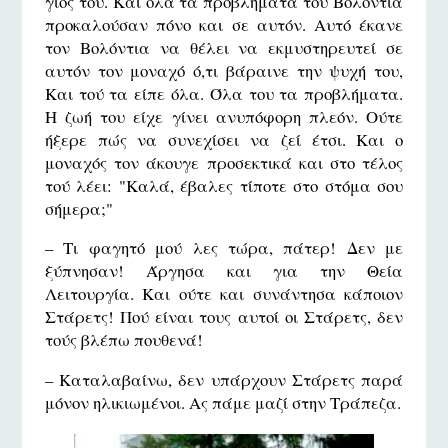
γιός του. Και όλα τα προβλήματα τού Βολόντια
προκαλούσαν πόνο και σε αυτόν. Αυτό έκανε
τον Βολόντια να θέλει να εκμυστηρευτεί σε
αυτόν τον μοναχό ό,τι βάραινε την ψυχή του,
Και τού τα είπε όλα. Όλα του τα προβλήματα.
Η ζωή του είχε γίνει ανυπόφορη πλεόν. Ούτε
ήξερε πώς να συνεχίσει να ζεί έτσι. Και ο
μοναχός τον άκουγε προσεκτικά και στο τέλος
τού λέει: "Καλά, έβαλες τίποτε στο στόμα σου
σήμερα;"
– Τι φαγητό μού λες τώρα, πάτερ! Δεν με
ξύπνησαν! Άργησα και για την Θεία
Λειτουργία. Και ούτε και συνάντησα κάποιον
Στάρετς! Πού είναι τους αυτοί οι Στάρετς, δεν
τούς βλέπω πουθενά!
– Καταλαβαίνω, δεν υπάρχουν Στάρετς παρά
μόνον ηλικιωμένοι. Ας πάμε μαζί στην Τράπεζα.