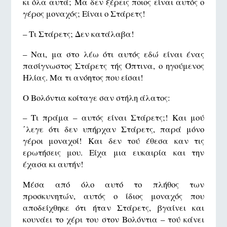
κι όλα αυτά; Μα δεν ξέρεις ποιος είναι αυτός ο
γέρος μοναχός; Είναι ο Στάρετς!
– Τι Στάρετς; Δεν κατάλαβα!
– Ναι, μα στο λέω ότι αυτός εδώ είναι ένας
πασίγνωστος Στάρετς τής Όπτινα, ο ηγούμενος
Ηλίας. Μα τι ανόητος που είσαι!
Ο Βολόντια κοίταγε σαν στήλη άλατος:
– Τι πράμα – αυτός είναι Στάρετς;! Και μού
΄λεγε ότι δεν υπήρχαν Στάρετς, παρά μόνο
γέροι μοναχοί! Και δεν τού έθεσα καν τις
ερωτήσεις μου. Είχα μια ευκαιρία και την
έχασα κι αυτήν!
Μέσα από όλο αυτό το πλήθος των
προσκυνητών, αυτός ο ίδιος μοναχός που
αποδείχθηκε ότι ήταν Στάρετς, βγαίνει και
κουνάει το χέρι του στον Βολόντια – τού κάνει