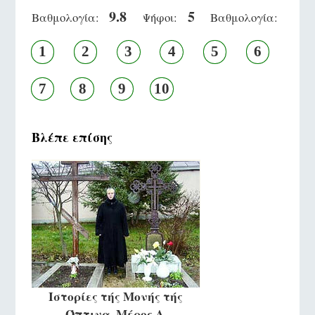
9.8
5
Βαθμολογία:
Ψήφοι:
Βαθμολογία:
1
2
3
4
5
6
7
8
9
10
Βλέπε επίσης
Ιστορίες τής Μονής τής
Όπτινα. Μέρος Α.