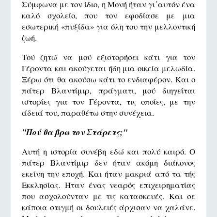
Σύμφωνα με τον ίδιο, η Μονή ήταν γι΄αυτόν ένα
καλό σχολείο, που τον εφοδίασε με μια
εσωτερική «πυξίδα» για όλη του την μελλοντική
ζωή.
Τού ζητώ να μού εξιστορήσει κάτι για τον
Γέροντα και ακούγεται ήδη μια οικεία μελωδία.
Ξέρω ότι θα ακούσω κάτι το ενδιαφέρον. Και ο
πάτερ Βλαντίμιρ, πράγματι, μού διηγείται
ιστορίες για τον Γέροντα, τις οποίες, με την
άδειά του, παραθέτω στην συνέχεια.
"Πού θα βρω τον Στάρετς;"
Αυτή η ιστορία συνέβη εδώ και πολύ καιρό. Ο
πάτερ Βλαντίμιρ δεν ήταν ακόμη διάκονος
εκείνη την εποχή. Και ήταν μακριά από τα τής
Εκκλησίας. Ήταν ένας νεαρός επιχειρηματίας
που ασχολούνταν με τις κατασκευές. Και σε
κάποια στιγμή οι δουλειές άρχισαν να χαλάνε.