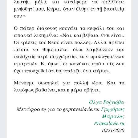
ληστής, μόλις και κατάφερε να ψελλίσει:
μνήσθητί μου, Κύριε, ὅταν ἔλθῃς ἐν τῇ βασιλείᾳ
σου »
Ο πάτερ διάκονος κουνάει το κεφάλι του και
απαντά λυπημένα: «Ναι, και βέβαια έτσι είναι.
Οι κρίσεις του Θεού είναι πολλές. Αλλά πρέπει
πάντα να θυμόμαστε: όλοι λαμβάνουν την
υπόσχεση περί συγχώρεσης των ομολογημένων
αμαρτιών. Κι όμως, σε κανένας από εμάς δεν
έχει υποσχεθεί ότι θα υπάρξει ένα αύριο».
Mένουμε σιωπηλοί για πολλή ώρα. Και το
λυκόφως βαθαίνει, και η μέρα σβήνει.
Όλγα Ροζνιόβα
Μετάφραση για το gr.pravoslavie.ru:
Γρηγόριος
Μάμαλης
Pravoslavie.ru
10/21/2020