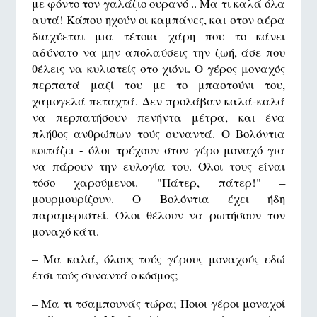
με φόντο τον γαλάζιο ουρανό .. Μα τι καλά όλα
αυτά! Κάπου ηχούν οι καμπάνες, και στον αέρα
διαχύεται μια τέτοια χάρη που το κάνει
αδύνατο να μην απολαύσεις την ζωή, άσε που
θέλεις να κυλιστείς στο χιόνι. Ο γέρος μοναχός
περπατά μαζί του με το μπαστούνι του,
χαμογελά πεταχτά. Δεν προλάβαν καλά-καλά
να περπατήσουν πενήντα μέτρα, και ένα
πλήθος ανθρώπων τούς συναντά. Ο Βολόντια
κοιτάζει - όλοι τρέχουν στον γέρο μοναχό για
να πάρουν την ευλογία του. Όλοι τους είναι
τόσο χαρούμενοι. "Πάτερ, πάτερ!" –
μουρμουρίζουν. Ο Βολόντια έχει ήδη
παραμεριστεί. Όλοι θέλουν να ρωτήσουν τον
μοναχό κάτι.
– Μα καλά, όλους τούς γέρους μοναχούς εδώ
έτσι τούς συναντά ο κόσμος;
– Μα τι τσαμπουνάς τώρα; Ποιοι γέροι μοναχοί