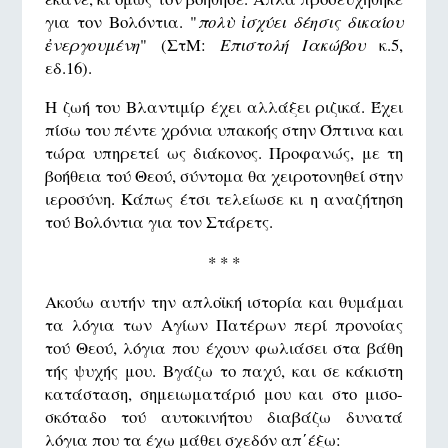
για τoν Βoλόντια. "
πολὺ ἰσχύει δέησις δικαίου
ἐνεργουμένη
" (ΣτΜ:
Επιστολή
Ιακώβου
κ.5,
εδ.16).
Η ζωή του Βλαντιμίρ έχει αλλάξει ριζικά. Έχει
πίσω του πέντε χρόνια υπακοής στην Όπτινα και
τώρα υπηρετεί ως διάκονος. Προφανώς, με τη
βοήθεια τού Θεού, σύντομα θα χειροτονηθεί στην
ιεροσύνη. Κάπως έτσι τελείωσε κι η αναζήτηση
τού Βολόντια για τον Στάρετς.
* * *
Ακούω αυτήν την απλοϊκή ιστορία και θυμάμαι
τα λόγια των Αγίων Πατέρων περί προνοίας
τού Θεού, λόγια που έχουν φωλιάσει στα βάθη
τής ψυχής μου. Βγάζω το παχύ, και σε κάκιστη
κατάσταση, σημειωματάριό μου και στο μισο-
σκόταδο τού αυτοκινήτου διαβάζω δυνατά
λόγια που τα έχω μάθει σχεδόν απ΄έξω: