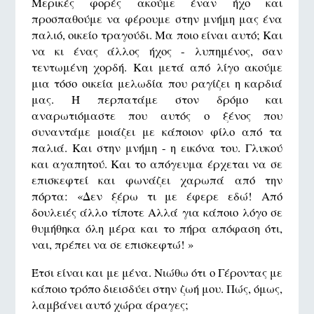
Mερικές φορές ακούμε έναν ήχο και
προσπαθούμε να φέρουμε στην μνήμη μας ένα
παλιό, οικείο τραγούδι. Μα ποιο είναι αυτό; Και
να κι ένας άλλος ήχος - λυπημένος, σαν
τεντωμένη χορδή. Και μετά από λίγο ακούμε
μια τόσο οικεία μελωδία που ραγίζει η καρδιά
μας. Ή περπατάμε στον δρόμο και
αναρωτιόμαστε που αυτός ο ξένος που
συναντάμε μοιάζει με κάποιον φίλο από τα
παλιά. Και στην μνήμη - η εικόνα του. Γλυκού
και αγαπητού. Και το απόγευμα έρχεται να σε
επισκεφτεί και φωνάζει χαρωπά από την
πόρτα: «Δεν ξέρω τι με έφερε εδώ! Από
δουλειές άλλο τίποτε Αλλά για κάποιο λόγο σε
θυμήθηκα όλη μέρα και το πήρα απόφαση ότι,
ναι, πρέπει να σε επισκεφτώ! »
Έτσι είναι και με μένα. Νιώθω ότι ο Γέροντας με
κάποιο τρόπο διεισδύει στην ζωή μου. Πώς, όμως,
λαμβάνει αυτό χώρα άραγες;