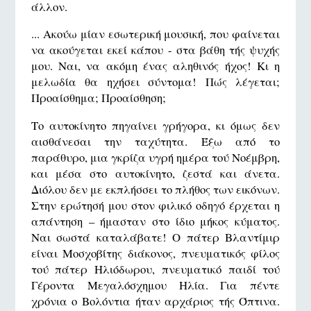
άλλον.
... Ακούω μίαν εσωτερική μουσική, που φαίνεται
να ακούγεται εκεί κάπου - στα βάθη τής ψυχής
μου. Ναι, να ακόμη ένας αληθινός ήχος! Κι η
μελωδία θα ηχήσει σύντομα! Πώς λέγεται;
Προαίσθημα; Προαίσθηση;
Το αυτοκίνητο πηγαίνει γρήγορα, κι όμως δεν
αισθάνεσαι την ταχύτητα. Έξω από το
παράθυρο, μια γκρίζα υγρή ημέρα τού Νοέμβρη,
και μέσα στο αυτοκίνητο, ζεστά και άνετα.
Διόλου δεν με εκπλήσσει το πλήθος των εικόνων.
Στην ερώτησή μου στον φιλικό οδηγό έρχεται η
απάντηση – ήμασταν στο ίδιο μήκος κύματος.
Ναι σωστά καταλάβατε! Ο πάτερ Βλαντίμιρ
είναι Μοσχοβίτης διάκονος, πνευματικός φίλος
τού πάτερ Ηλιόδωρου, πνευματικό παιδί τού
Γέροντα Μεγαλόσχημου Ηλία. Για πέντε
χρόνια ο Βολόντια ήταν αρχάριος τής Όπτινα.