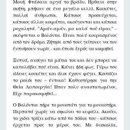
Μονή. Φτάσανε αργά το βράδυ. Ήρθανε στην
σκήτη, μπήκαν σε ένα μεγάλο κελλί. Kουκέτες,
πολλοί άνθρωποι. Κάποιος προσεύχεται,
κάποιος άλλος κοιμάται, ακούγονται και κάποια
ροχαλητά. "Αμάν-αμάν, μα καλά πού είμαι;" -
σκέφτεται ο Βολόντα. Είναι πολύ κουρασμένος
από τον δρόμο. Ζήτησε από τους γείτονες να τον
ξυπνήσουν νωρίς - και έπεσε ξερός να κοιμηθεί.
Ξυπνά, ανοίγει τα μάτια του και δεν μπορεί να
καταλάβει πού είναι. Κάνει ήδη φως. Γύρω του
άδειες κουκέτες και όλοι έχουν φύγει. Κοιτάζει
το ρολόι του – έντεκα! Καθυστέρησε για την
Θεία Λειτουργία! Ηταν πολυ αναστατωμένος.
Είχε παρακοιμηθεί...
Ο Βολόντια πήρε το μονοπάτι για το μοναστήρι.
Περπατά χωρίς να σηκώνει το κεφάλι. Ακούει,
το χιόνι τρίζει κάτω από τα πόδια του - κάποιος
έρχεται προς το μέρος του. Με δυσκολία,