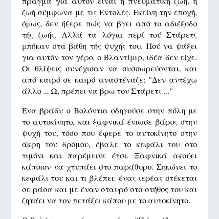
πράγμα για αυτόν είναι η πνευματική ζωή, η
ζωή σύμφωνα με τις Εντολές. Εκείνη την εποχή,
όμως, δεν ήξερε πώς να βγει από το αδιέξοδο
τής ζωής. Αλλά τα λόγια περί τού Στάρετς
μπήκαν στα βάθη τής ψυχής του. Πού να ψάξει
για αυτόν τον γέρο, ο Βλαντίμιρ, ιδέα δεν είχε.
Οι θλίψεις συνέχισαν να συσσωρεύονται, και
από καιρό σε καιρό αναστέναζε: "Δεν αντέχω
άλλο ... Ω, πρέπει να βρω τον Στάρετς ..."
Ένα βράδυ ο Βολόντια οδηγούσε στην πόλη με
το αυτοκίνητο, και ξαφνικά ένιωσε βάρος στην
ψυχή του, τόσο που έφερε το αυτοκίνητο στην
άκρη του δρόμου, έβαλε το κεφάλι του στο
τιμόνι και παρέμεινε έτσι. Ξαφνικά ακούει
κάποιον να χτυπάει στο παράθυρο. Σηκώνει το
κεφάλι του και τι βλέπει: ένας ιερέας στέκεται
σε ράσα και με έναν σταυρό στο στήθος του και
ζητάει να τον πετάξει κάπου με το αυτοκίνητο.