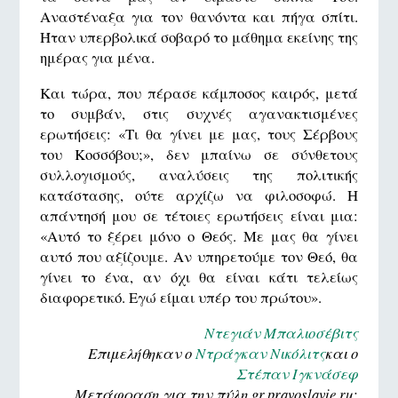
Αναστέναξα για τον θανόντα και πήγα σπίτι.
Ήταν υπερβολικά σοβαρό το μάθημα εκείνης της
ημέρας για μένα.
Και τώρα, που πέρασε κάμποσος καιρός, μετά
το συμβάν, στις συχνές αγανακτισμένες
ερωτήσεις: «Τι θα γίνει με μας, τους Σέρβους
του Κοσσόβου;», δεν μπαίνω σε σύνθετους
συλλογισμούς, αναλύσεις της πολιτικής
κατάστασης, ούτε αρχίζω να φιλοσοφώ. Η
απάντησή μου σε τέτοιες ερωτήσεις είναι μια:
«Αυτό το ξέρει μόνο ο Θεός. Με μας θα γίνει
αυτό που αξίζουμε. Αν υπηρετούμε τον Θεό, θα
γίνει το ένα, αν όχι θα είναι κάτι τελείως
διαφορετικό. Εγώ είμαι υπέρ του πρώτου».
Ντεγιάν Μπαλιοσέβιτς
Επιμελήθηκαν ο
Ντράγκαν Νικόλιτς
και ο
Στέπαν Ιγκνάσεφ
Μετάφραση για την πύλη gr.pravoslavie.ru: