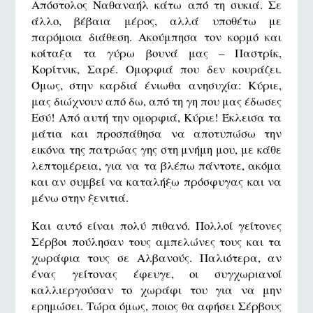
Απόστολος Ναθαναήλ κάτω από τη συκιά. Σε
άλλο, βέβαια μέρος, αλλά υποθέτω με
παρόμοια διάθεση. Ακούμπησα τον κορμό και
κοίταξα τα γύρω βουνά μας – Παστρίκ,
Κορίτνικ, Σαρέ. Ομορφιά που δεν κουράζει.
Όμως, στην καρδιά ένιωθα ανησυχία: Κύριε,
μας διώχνουν από δω, από τη γη που μας έδωσες
Εσύ! Από αυτή την ομορφιά, Κύριε! Έκλεισα τα
μάτια και προσπάθησα να αποτυπώσω την
εικόνα της πατρώας γης στη μνήμη μου, με κάθε
λεπτομέρεια, για να τα βλέπω πάντοτε, ακόμα
και αν συμβεί να καταλήξω πρόσφυγας και να
μένω στην ξενιτιά.
Και αυτό είναι πολύ πιθανό. Πολλοί γείτονες
Σέρβοι πούλησαν τους αμπελώνες τους και τα
χωράφια τους σε Αλβανούς. Παλιότερα, αν
ένας γείτονας έφευγε, οι συγχωριανοί
καλλιεργούσαν το χωράφι του για να μην
ερημώσει. Τώρα όμως, ποιος θα αφήσει Σέρβους