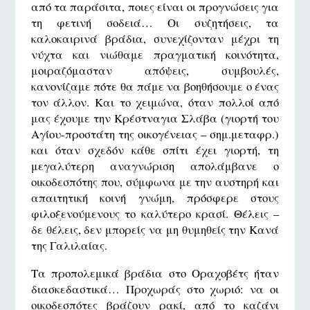
από τα παράσιτα, ποιες είναι οι προγνώσεις για
τη φετινή σοδειά… Οι συζητήσεις, τα
καλοκαιρινά βράδια, συνεχίζονταν μέχρι τη
νύχτα και νιώθαμε πραγματική κοινότητα,
μοιραζόμασταν απόψεις, συμβουλές,
κανονίζαμε πότε θα πάμε να βοηθήσουμε ο ένας
τον άλλον. Και το χειμώνα, όταν πολλοί από
μας έχουμε την Κρέστναγια Σλάβα (γιορτή του
Αγίου-προστάτη της οικογένειας – σημ.μεταφρ.)
και όταν σχεδόν κάθε σπίτι έχει γιορτή, τη
μεγαλύτερη αναγνώριση απολάμβανε ο
οικοδεσπότης που, σύμφωνα με την αυστηρή και
απαιτητική κοινή γνώμη, πρόσφερε στους
φιλοξενούμενους το καλύτερο κρασί. Θέλεις –
δε θέλεις, δεν μπορείς να μη θυμηθείς την Κανά
της Γαλιλαίας.
Τα προπολεμικά βράδια στο Οραχοβέτς ήταν
διασκεδαστικά… Προχωράς στο χωριό: να οι
οικοδεσπότες βράζουν ρακί, από το καζάνι