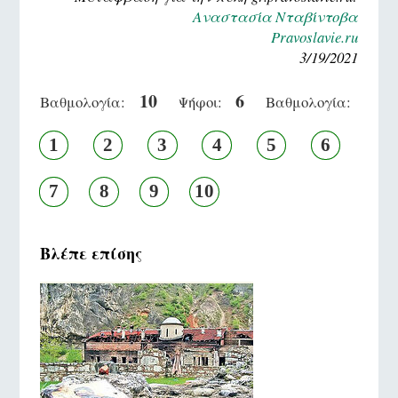
Αναστασία Νταβίντοβα
Pravoslavie.ru
3/19/2021
10
6
Βαθμολογία:
Ψήφοι:
Βαθμολογία:
1
2
3
4
5
6
7
8
9
10
Βλέπε επίσης