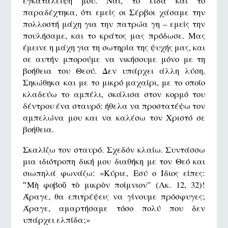
εγκατάλειψή μου. Ναι, το είδα και το
παραδέχτηκα, ότι εμείς οι Σέρβοι χάσαμε την
πολλοστή μάχη για την πατρώα γη – εμείς την
πουλήσαμε, και το κράτος μας πρόδωσε. Μας
έμεινε η μάχη για τη σωτηρία της ψυχής μας, και
σε αυτήν μπορούμε να νικήσουμε μόνο με τη
βοήθεια του Θεού. Δεν υπάρχει άλλη λύση.
Σηκώθηκα και με το μικρό μαχαίρι, με το οποίο
κλαδεύω το αμπέλι, σκάλισα στον κορμό του
δέντρου ένα σταυρό: ήθελα να προστατέψω τον
αμπελώνα μου και να καλέσω τον Χριστό σε
βοήθεια.
Σκαλίζω τον σταυρό. Σχεδόν κλαίω. Συντάσσω
μια ιδιότροπη δική μου διαθήκη με τον Θεό και
σιωπηλά φωνάζω: «Κύριε, Εσύ ο Ίδιος είπες:
‟Μὴ φοβοῦ τὸ μικρὸν ποίμνιον” (Λκ. 12, 32)!
Άραγε, θα επιτρέψεις να γίνουμε πρόσφυγες;
Άραγε, αμαρτήσαμε τόσο πολύ που δεν
υπάρχει ελπίδα;»