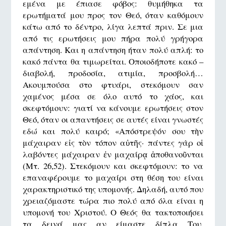
εμένα με έπιασε φόβος: θυμήθηκα τα
ερωτήματά μου προς τον Θεό, όταν καθόμουν
κάτω από το δέντρο, λίγα λεπτά πριν. Σε μια
από τις ερωτήσεις μου πήρα πολύ γρήγορα
απάντηση. Και η απάντηση ήταν πολύ απλή: το
κακό πάντα θα τιμωρείται. Οποιοδήποτε κακό –
διαβολή, προδοσία, ατιμία, προσβολή…
Ακουμπούσα στο φτυάρι, στεκόμουν σαν
χαμένος μέσα σε όλο αυτό το χάος, και
σκεφτόμουν: γιατί να κάνουμε ερωτήσεις στον
Θεό, όταν οι απαντήσεις σε αυτές είναι γνωστές
εδώ και πολύ καιρό; «Απόστρεψόν σου τὴν
μάχαιραν εἰς τὸν τόπον αὐτῆς· πάντες γὰρ οἱ
λαβόντες μάχαιραν ἐν μαχαίρᾳ ἀποθανοῦνται
(Μτ. 26,52). Στεκόμουν και σκεφτόμουν: το να
επαναφέρουμε το μαχαίρι στη θέση του είναι
χαρακτηριστικό της υπομονής. Δηλαδή, αυτό που
χρειαζόμαστε τώρα πιο πολύ από όλα είναι η
υπομονή του Χριστού. Ο Θεός θα τακτοποιήσει
τα δεινά μας αν είμαστε δίπλα Του.