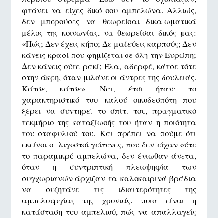
φτάνει να είχες δικό σου αμπελώνα. Αλλιώς,
δεν μπορούσες να θεωρείσαι δικαιωματικά
μέλος της κοινωνίας, να θεωρείσαι δικός μας:
«Πώς; Δεν έχεις κήπο; Δε μαζεύεις καρπούς; Δεν
κάνεις κρασί που φημίζεται σε όλη την Ευρώπη;
Δεν κάνεις ούτε ρακί; Έλα, αδερφέ, κάτσε τότε
στην άκρη, όταν μιλάνε οι άντρες της δουλειάς.
Κάτσε, κάτσε». Ναι, έτσι ήταν: το
χαρακτηριστικό του καλού οικοδεσπότη που
ξέρει να συντηρεί το σπίτι του, πραγματικό
τεκμήριο της καταξίωσής του ήταν η ποιότητα
του σταφυλιού του. Και πρέπει να πούμε ότι
εκείνοι οι λιγοστοί γείτονες, που δεν είχαν ούτε
το παραμικρό αμπελώνα, δεν ένιωθαν άνετα,
όταν η συντριπτική πλειοψηφία των
συγχωριανών άρχιζαν τα καλοκαιρινά βράδια
να συζητάνε τις ιδιαιτερότητες της
αμπελουργίας της χρονιάς: ποια είναι η
κατάσταση του αμπελιού, πώς να απαλλαγείς