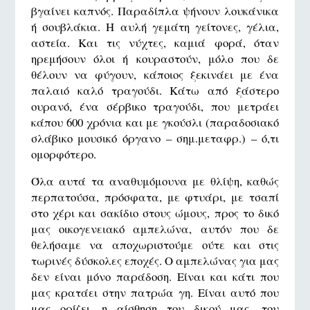
βγαίνει καπνός. Παραδίπλα ψήνουν λουκάνικα
ή σουβλάκια. Η αυλή γεμάτη γείτονες, γέλια,
αστεία. Και τις νύχτες, καμιά φορά, όταν
ηρεμήσουν όλοι ή κουραστούν, μόλο που δε
θέλουν να φύγουν, κάποιος ξεκινάει με ένα
παλαιό καλό τραγούδι. Κάτω από ξάστερο
ουρανό, ένα σέρβικο τραγούδι, που μετράει
κάπου 600 χρόνια και με γκούσλι (παραδοσιακό
σλάβικο μουσικό όργανο – σημ.μεταφρ.) – ό,τι
ομορφότερο.
Όλα αυτά τα αναθυμόμουνα με θλίψη, καθώς
περπατούσα, πρόσφατα, με φτυάρι, με τσαπί
στο χέρι και σακίδιο στους ώμους, προς το δικό
μας οικογενειακό αμπελώνα, αυτόν που δε
θελήσαμε να αποχωριστούμε ούτε και στις
τωρινές δύσκολες εποχές. Ο αμπελώνας για μας
δεν είναι μόνο παράδοση. Είναι και κάτι που
μας κρατάει στην πατρώα γη. Είναι αυτό που
μας ορίζει, η αίσθηση του δικού μας, του