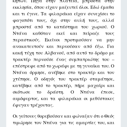
κήπων. Πήγα στην πλατεία, μπροστά στην
εκκλησία, όπου είχαν μαζευτεί όλοι. Εδώ έμαθα
και τι έγινε. Τα φιλαράκια είχαν συνεχίσει το
φαγοπότι τους, όχι στην αυλή τους, αλλά
μπροστά από το κατάστημα του χωριού. Ο
Ντάνα καθόταν εκεί και πείραζε τους
περαστικούς. Εκείνοι προτιμούσαν να μην
ανακατευτούν και περνούσαν από έξω. Για
κακή τύχη του Αλβανού, από αυτό το δρόμο με
τρακτέρ περνούσε ένας συμπατριώτης του –
επέστρεφε από το χωράφι με τη γυναίκα του. Ο
Ντάνα όρμησε, ανέβηκε στο τρακτέρ και τον
χτύπησε. Ο οδηγός του τρακτέρ σταμάτησε,
κατέβηκε από το τρακτέρ, πήρε μαχαίρι και
σκότωσε το δράστη. Ο Ντάνα έπεσε,
αιμόφυρτος, και τα φιλαράκια οι μεθύστακες
έφυγαν τρέχοντας.
Οι γείτονες θορυβούσαν και φώναζαν ότι ο Θεός
τιμώρησε τον Ντάνα για τις αμαρτίες του, και