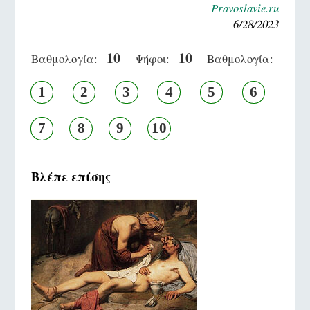
Pravoslavie.ru
6/28/2023
10
10
Βαθμολογία:
Ψήφοι:
Βαθμολογία:
1
2
3
4
5
6
7
8
9
10
Βλέπε επίσης