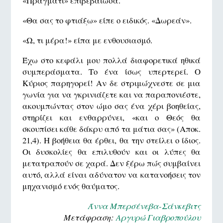
«Πράγματι» επιβεβαίωσα.
«Θα σας το φτιάξω» είπε ο ειδικός. «Δωρεάν».
«Ω, τι μέρα!» είπα με ενθουσιασμό.
Έχω στο κεφάλι μου πολλά διαφορετικά ηθικά
συμπεράσματα. Το ένα ίσως υπερτερεί. Ο
Κύριος παρηγορεί! Αν δε στριμώχνεστε σε μια
γωνία για να γκρινιάζετε και να παραπονιέστε,
ακουμπώντας στον ώμο σας ένα χέρι βοηθείας,
στηρίζει και ενθαρρύνει, «και ο Θεός θα
σκουπίσει κάθε δάκρυ από τα μάτια σας» (Αποκ.
21,4). Η βοήθεια θα έρθει, θα την στείλει ο ίδιος.
Οι δυσκολίες θα επιλυθούν και οι λύπες θα
μετατραπούν σε χαρά. Δεν ξέρω πώς συμβαίνει
αυτό, αλλά είναι αδύνατον να κατανοήσεις τον
μηχανισμό ενός θαύματος.
Άννα Μπερσένεβα-Σάνκεβιτς
Μετάφραση:
Aργυρώ Γιαβροπούλου