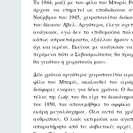
Το 1944, μαζί με τον φίλο του Μπορίς Ρ
άρχισε να υπηρετεί ως υποδιάκονος σ
Νοέμβριο του 1945, χειροτονείται διάκ
του δίκαιου Άβελ. Αργότερα, έλεγε σχε
ανάγκασε, εγώ δεν το επιθυμούσα πολύ
κάπως απροετοίμαστο, εξάλλου ήμουν ν
όχι και ιερέας. Εκείνος με ανάγκασε 
περίμενα πότε ο Σεβασμιώτατος θα προχ
θα γινόταν η χειροτονία μου».
Δύο χρόνια αργότερα χειροτονείται ιερο
φίλο του Μπορίς, ακολουθεί τον ιερά
διάφορες ενορίες για δέκα χρόνια. Ο δ
τέλος της ζωής του θα είχε το διακόνημ
του 1950, του απονεμήθηκε το οφφίκιο
εκάρη μεγαλόσχημος. Όλα αυτά τα χρό
ανθρώπους. Ο λαός εκτιμούσε και αγα
απαρατήρητο από τις σοβιετικές αρχές