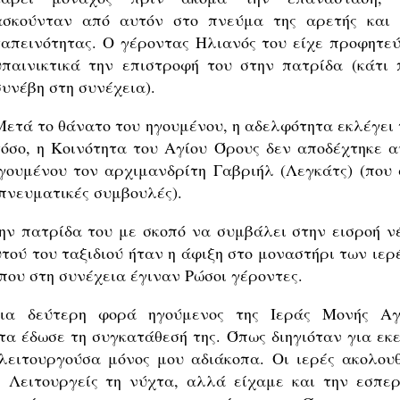
ασκούνταν από αυτόν στο πνεύμα της αρετής και 
ταπεινότητας. Ο γέροντας Ηλιανός του είχε προφητεύ
υπαινικτικά την επιστροφή του στην πατρίδα (κάτι 
συνέβη στη συνέχεια).
Μετά το θάνατο του ηγουμένου, η αδελφότητα εκλέγει 
όσο, η Κοινότητα του Αγίου Όρους δεν αποδέχτηκε α
ηγουμένου τον αρχιμανδρίτη Γαβριήλ (Λεγκάτς) (που 
πνευματικές συμβουλές).
την πατρίδα του με σκοπό να συμβάλει στην εισροή ν
ού του ταξιδιού ήταν η άφιξη στο μοναστήρι των ιερ
 που στη συνέχεια έγιναν Ρώσοι γέροντες.
ια δεύτερη φορά ηγούμενος της Ιεράς Μονής Αγ
α έδωσε τη συγκατάθεσή της. Όπως διηγιόταν για εκε
 λειτουργούσα μόνος μου αδιάκοπα. Οι ιερές ακολουθ
. Λειτουργείς τη νύχτα, αλλά είχαμε και την εσπερ