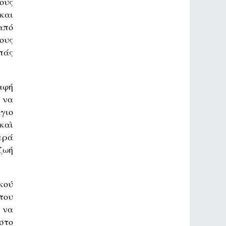
ους
και
 από
ους
πάς
αφή
 να
γιο
καὶ
ερά
ζωή
κού
του
 να
στο