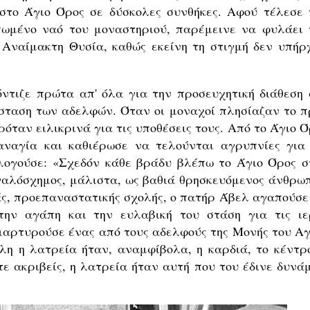
 στο Άγιο Όρος σε δύσκολες συνθήκες. Αφού τέλεσε 
πωμένο ναό του μοναστηριού, παρέμεινε να φυλάει 
 Αναίμακτη Θυσία, καθώς εκείνη τη στιγμή δεν υπήρ
ντιζε πρώτα απ' όλα για την προσευχητική διάθεση 
άσταση των αδελφών. Όταν οι μοναχοί πλησίαζαν το π
ρόταν ειλικρινά για τις υποθέσεις τους. Από το Άγιο 
αναγία και καθιέρωσε να τελούνται αγρυπνίες για 
λογούσε: «Σχεδόν κάθε βράδυ βλέπω το Άγιο Όρος σ
γαλόσχημος, μάλιστα, ως βαθιά θρησκευόμενος άνθρωπ
ς, προεπαναστατικής σχολής, ο πατήρ Άβελ αγαπούσε 
 την αγάπη και την ευλαβική του στάση για τις ιε
μαρτυρούσε ένας από τους αδελφούς της Μονής του Αγ
λη η λατρεία ήταν, αναμφίβολα, η καρδιά, το κέντρο
ε ακριβείς, η λατρεία ήταν αυτή που του έδινε δυνάμ