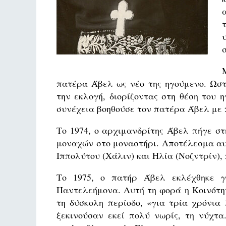
πατέρα Άβελ ως νέο της ηγούμενο. Ωστ
την εκλογή, διορίζοντας στη θέση του 
συνέχεια βοηθούσε τον πατέρα Άβελ με 
Το 1974, ο αρχιμανδρίτης Άβελ πήγε σ
μοναχών στο μοναστήρι. Αποτέλεσμα αυτ
Ιππολύτου (Χάλιν) και Ηλία (Νοζντρίν),
Το 1975, ο πατήρ Άβελ εκλέχθηκε γ
Παντελεήμονα. Αυτή τη φορά η Κοινότητ
τη δύσκολη περίοδο, «για τρία χρόνια
ξεκινούσαν εκεί πολύ νωρίς, τη νύχτα