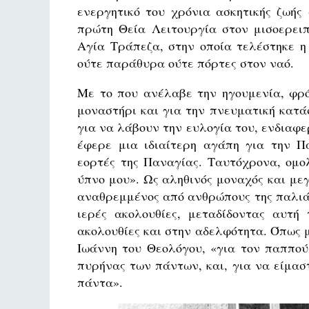
ενεργητικό του χρόνια ασκητικής ζωής
πρώτη Θεία Λειτουργία στον μισοερει
Αγία Τράπεζα, στην οποία τελέστηκε η
ούτε παράθυρα ούτε πόρτες στον ναό.
Με το που ανέλαβε την ηγουμενία, φρό
μοναστήρι και για την πνευματική κατ
για να λάβουν την ευλογία του, ενδιαφε
έφερε μια ιδιαίτερη αγάπη για την Π
εορτές της Παναγίας. Ταυτόχρονα, ομο
ύπνο μου». Ως αληθινός μοναχός και με
αναθρεμμένος από ανθρώπους της παλιά
ιερές ακολουθίες, μεταδίδοντας αυτή
ακολουθίες και στην αδελφότητα. Όπως 
Ιωάννη του Θεολόγου, «για τον παππού
πυρήνας των πάντων, και, για να είμαστ
πάντα».