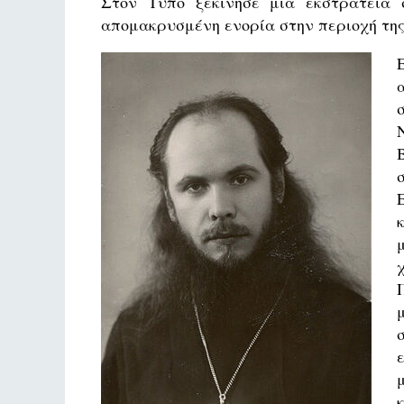
Στον Τύπο ξεκίνησε μια εκστρατεία 
απομακρυσμένη ενορία στην περιοχή της