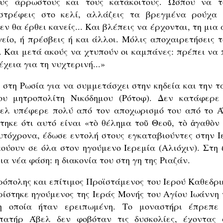
υς άρρωστους και τους κατάκοιτους. Ώσπου να τ
ιστρέφεις στο κελί, αλλάζεις τα βρεγμένα ρούχα 
ν θα έρθει κανείς... Και βλέπεις να έρχονται, τη μια
είο, ή πρέσβεις ή και άλλοι. Μόλις αποχαιρετήσεις τ
. Και μετά ακούς να χτυπούν οι καμπάνες: πρέπει να 
έχεια για τη νυχτερινή...»
 στη Ρωσία για να συμμετάσχει στην κηδεία και την τ
ου μητροπολίτη Νικόδημου (Ρότοφ). Δεν κατάφερε
βελ υπέφερε πολύ από τον αποχωρισμό του από το Ά
ηκε ότι αυτό είναι «τὸ θέλημα τοῦ Θεοῦ, τὸ ἀγαθὸν 
αυτόχρονα, έδωσε εντολή στους εγκαταβιούντες στην Ι
ύουν σε όλα στον ηγούμενο Ιερεμία (Αλιόχιν). Στη 
α νέα φάση: η διακονία του στη γη της Ριαζάν.
ρόπολης και επίτιμος Προϊστάμενος του Ιερού Καθεδρι
ρίστηκε ηγούμενος της Ιεράς Μονής του Αγίου Ιωάννη 
η οποία ήταν ερειπωμένη. Το μοναστήρι έπρεπε
πατήρ Άβελ δεν φοβόταν τις δυσκολίες, έχοντας 