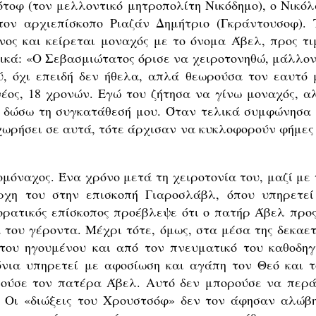
ότοφ (τον μελλοντικό μητροπολίτη Νικόδημο), ο Νικόλ
τον αρχιεπίσκοπο Ριαζάν Δημήτριο (Γκράντουσοφ). 
ονος και κείρεται μοναχός με το όνομα Άβελ, προς τι
τικά: «Ο Σεβασμιώτατος όρισε να χειροτονηθώ, μάλλον
, όχι επειδή δεν ήθελα, απλά θεωρούσα τον εαυτό 
έος, 18 χρονών. Εγώ του ζήτησα να γίνω μοναχός, α
να δώσω τη συγκατάθεσή μου. Όταν τελικά συμφώνησα 
ωρήσει σε αυτά, τότε άρχισαν να κυκλοφορούν φήμες 
μόναχος. Ένα χρόνο μετά τη χειροτονία του, μαζί με 
ρχη του στην επισκοπή Γιαροσλάβλ, όπου υπηρετεί
ιορατικός επίσκοπος προέβλεψε ότι ο πατήρ Άβελ προς
α του γέροντα. Μέχρι τότε, όμως, στα μέσα της δεκαετ
 του ηγουμένου και από τον πνευματικό του καθοδηγ
νια υπηρετεί με αφοσίωση και αγάπη τον Θεό και τ
πούσε τον πατέρα Άβελ. Αυτό δεν μπορούσε να περά
. Οι «διώξεις του Χρουστσόφ» δεν τον άφησαν αλώβη