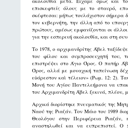
ακολουθία μετά. Είχαμε όμως και το
επισκεφτείς όλους με το σταυρό, επ
σκέφτεσαι: μήπως τουλάχιστον σήμερα δε
τον κυβερνήτη, την άλλη από το υπουργ
πρώτους, αμέσως εμφανίζονται οι άλλοι
για την εσπερινή ακολουθία, και στη συν
Το 1978, ο αρχιμανδρίτης Άβελ ταξίδεψε
του φίλου και συμπροσευχητή του, τ
επιστρέψει στο Άγιο Όρος. Ο πατήρ Ά
Όρος, αλλά με μοναχική ταπείνωση δέχτ
εὐάρεστον καὶ τέλειον» (Ρωμ. 12: 2). Τ
Μονή του Αγίου Παντελεήμονα να υπακο
του Αρχιμανδρίτη Άβελ ξεκινά, πλέον, μι
Αρχικά διορίστηκε πνευματικός της Μητ
Ναού της Ριαζάν. Τον Μάιο του 1989 διο
Θεολόγου στην Περιφέρεια Ριαζάν, 
αναστηλωθεί και να ευπρεπιστεί. Ο 