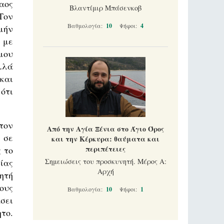
αος
Βλαντίμιρ Μπάσενκοβ
Τον
Βαθμολογία:
10
Ψήφοι:
4
μήν
 με
μου
λλά
και
ότι
τον
Από την Αγία Ξένια στο Άγιο Όρος
 σε
και την Κέρκυρα: θαύματα και
περιπέτειες
 το
ίας
Σημειώσεις του προσκυνητή. Μέρος Α:
Αρχή
ητή
ους
Βαθμολογία:
10
Ψήφοι:
1
σει
το.