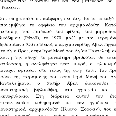
συκοφαντίας εναντίον του και τον μετέθεσαν σε 
 Ριανζάν.
Εκεί υπηρετούσε σε διάφορες ενορίες. Εν τω μεταξύ 
απονεμήθηκε το οφφίκιο του αρχιμανδρίτη. Κατό
σύστασης του παιδικού του φίλου, του μητροπολ
Νικόδημου (Ρότοβ), το 1970, μαζί με τον ιερομόν
Βησσαρίωνα (Οσταπένκο), ο αρχιμανδρίτης Άβελ πηγαί
στο Άγιο Όρος, στην Ιερά Μονή του Αγίου Παντελεήμον
Εκείνη την εποχή το μοναστήρι βρισκόταν σε ελεε
κατάσταση, η αδελφότητα ήταν μικρή, οι ηλικιωμέ
μοναχοί έφταναν στο τέλος της ζωής τους. Τον πρ
χρόνο της παραμονής του στην Ιερά Μονή του Αγ
Παντελεήμονα, ο πατήρ Άβελ διακονούσε 
μοναστηριακή βιβλιοθήκη, στο γραφείο και 
σκευοφυλάκιο. Στη διάρκεια αυτού του έτο
επικοινωνούσε καθημερινά με τον ηγούμενο 
μοναστηριού, αρχιμανδρίτη Ηλιανό (Σορόκιν), που ε
καρεί μοναχός πριν ακόμα την επανάσταση, 