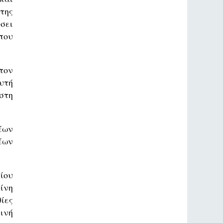
της
σει
που
τον
υτή
στη
έων
έων
ίου
ίνη
ίες
ινή