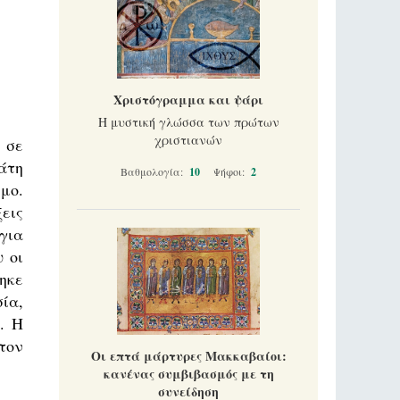
Χριστόγραμμα και ψάρι
Η μυστική γλώσσα των πρώτων
χριστιανών
 σε
άτη
Βαθμολογία:
10
Ψήφοι:
2
εμο.
εις
για
 οι
ηκε
ία,
. Η
τον
Οι επτά μάρτυρες Μακκαβαίοι:
κανένας συμβιβασμός με τη
συνείδηση