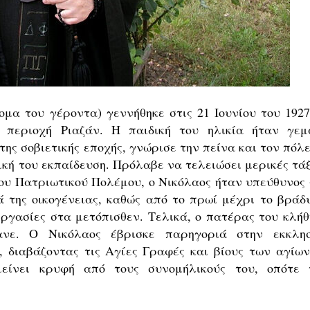
μα του γέροντα) γεννήθηκε στις 21 Ιουνίου του 1927
ν περιοχή Ριαζάν. Η παιδική του ηλικία ήταν γεμ
της σοβιετικής εποχής, γνώρισε την πείνα και τον πόλ
ική του εκπαίδευση. Πρόλαβε να τελειώσει μερικές τάξ
ου Πατριωτικού Πολέμου, ο Νικόλαος ήταν υπεύθυνος 
ά της οικογένειας, καθώς από το πρωί μέχρι το βράδυ
εργασίες στα μετόπισθεν. Τελικά, ο πατέρας του κλήθ
νε. Ο Νικόλαος έβρισκε παρηγοριά στην εκκλησ
, διαβάζοντας τις Αγίες Γραφές και βίους των αγίων
είνει κρυφή από τους συνομήλικούς του, οπότε 