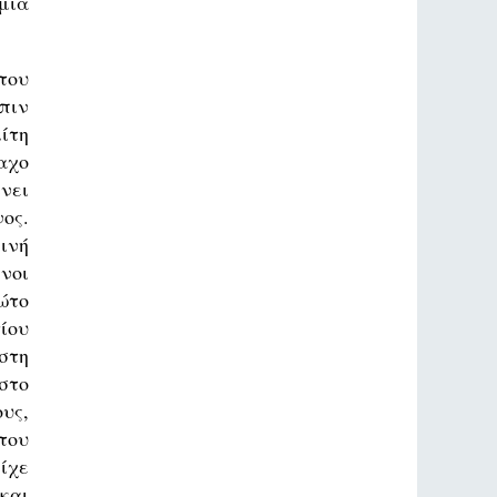
μια
του
πιν
ίτη
αχο
νει
ος.
ινή
νοι
ώτο
ίου
στη
στο
υς,
του
ίχε
και