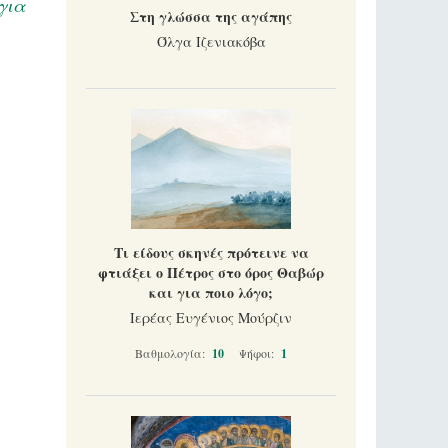
για
Στη γλώσσα της αγάπης
Όλγα Ιζενιακόβα
Τι είδους σκηνές πρότεινε να
φτιάξει ο Πέτρος στο όρος Θαβώρ
και για ποιο λόγο;
Ιερέας Ευγένιος Μούρζιν
Βαθμολογία:
10
Ψήφοι:
1