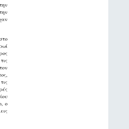
την
την
χαν
στο
ρωί
Όρος
τις
τον
ος,
τις
ρές
ίου
, ο
εις