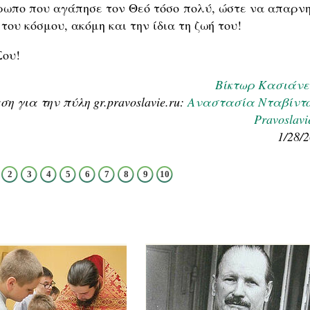
ρωπο που αγάπησε τον Θεό τόσο πολύ, ώστε να απαρνη
του κόσμου, ακόμη και την ίδια τη ζωή του!
Σου!
Βίκτωρ Κασιάνε
 για την πύλη gr.pravoslavie.ru:
Αναστασία Νταβίντ
Pravoslavi
1/28/
2
3
4
5
6
7
8
9
10