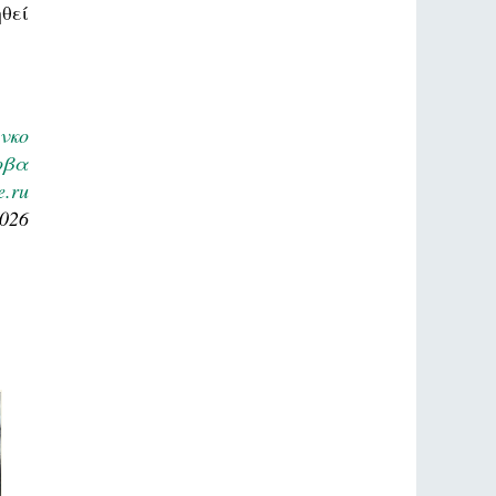
θεί
νκο
οβα
e.ru
2026