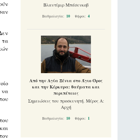
ούν
Βλαντίμιρ Μπάσενκοβ
σαν
Βαθμολογία:
10
Ψήφοι:
4
 Δεν
 τα
κών
Από την Αγία Ξένια στο Άγιο Όρος
οίο
και την Κέρκυρα: θαύματα και
 να
περιπέτειες
που
Σημειώσεις του προσκυνητή. Μέρος Α:
Αρχή
Βαθμολογία:
10
Ψήφοι:
1
του
και
τον