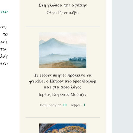
Στη γλώσσα της αγάπης
νκο
Όλγα Ιζενιακόβα
ας.
 το
κές
τω-
λλές
δύο
Τι είδους σκηνές πρότεινε να
φτιάξει ο Πέτρος στο όρος Θαβώρ
και για ποιο λόγο;
Ιερέας Ευγένιος Μούρζιν
Βαθμολογία:
10
Ψήφοι:
1