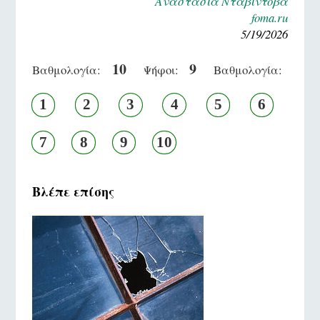
Αναστασία Νταβίντοβα
foma.ru
5/19/2026
10
9
Βαθμολογία:
Ψήφοι:
Βαθμολογία:
1
2
3
4
5
6
7
8
9
10
Βλέπε επίσης