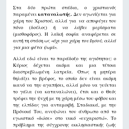
Στα δύο πρώτα στάδια, ο χριστιανός
καταναλωτής.
παραμένει
Δεν αγωνίζεται για
χάρη του Χριστού, αλλά για
να αποφύγει
τον
πόνο (δούλος) ή
να λάβει
μερίσματα
(μισθοφόρος). Η λαϊκή σοφία αναφέρεται σε
αυτή τη στάση ως
«όχι για χάρη του Ιησού, αλλά
για μια φέτα ψωμί».
Αλλά εδώ είναι το παράδοξο της αγιότητας: ο
Κύριος δέχεται ακόμα και μια τέτοια
διαστρεβλωμένη λατρεία. Όπως η μητέρα
θηλάζει το βρέφος, το οποίο δεν είναι ακόμη
ικανό να την αγαπήσει, αλλά μόνο να γεύεται
το γάλα (να καταναλώνει), έτσι και ο Θεός
τρέφει την ψυχή με τη χάρη μέσω του φόβου και
της ελπίδας για ανταμοιβή. Σταδιακά, με την
Πρόνοιά Του, ανυψώνει τον άνθρωπο από το
εγωιστικό «δώσε» στο υιικό «ευχαριστώ». Το
πρόβλημα της σύγχρονης εκκλησιαστικής ζωής