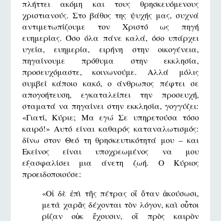
πλήττει ακόμη και τους θρησκευόμενους
χριστιανούς. Στο βάθος της ψυχής μας, συχνά
αντιμετωπίζουμε τον Χριστό ως πηγή
ευημερίας. Όσο όλα πάνε καλά, όσο υπάρχει
υγεία, ευημερία, ειρήνη στην οικογένεια,
πηγαίνουμε πρόθυμα στην εκκλησία,
προσευχόμαστε, κοινωνούμε. Αλλά μόλις
συμβεί κάποιο κακό, ο άνθρωπος πέφτει σε
απογοήτευση, εγκαταλείπει την προσευχή,
σταματά να πηγαίνει στην εκκλησία, γογγύζει:
«Γιατί, Κύριε; Μα εγώ Σε υπηρετούσα τόσο
καιρό!» Αυτό είναι καθαρός καταναλωτισμός:
δίνω στον Θεό τη θρησκευτικότητά μου – και
Εκείνος είναι υποχρεωμένος να μου
εξασφαλίσει μια άνετη ζωή. Ο Κύριος
προειδοποιούσε:
«Οἱ δὲ ἐπὶ τῆς πέτρας οἳ ὅταν ἀκούσωσι,
μετὰ χαρᾶς δέχονται τὸν λόγον, καὶ οὗτοι
ρίζαν οὐκ ἔχουσιν, οἳ πρὸς καιρὸν