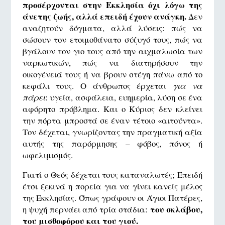
προσέρχονται στην Εκκλησία όχι λόγω της
άνετης ζωής, αλλά επειδή έχουν ανάγκη.
Δεν
αναζητούν δόγματα, αλλά λύσεις: πώς να
σώσουν τον ετοιμοθάνατο σύζυγό τους, πώς να
βγάλουν τον γιο τους από την αιχμαλωσία των
ναρκωτικών, πώς να διατηρήσουν την
οικογένειά τους ή να βρουν στέγη πάνω από το
κεφάλι τους. Ο άνθρωπος έρχεται
για να
πάρει
: υγεία, ασφάλεια, ευημερία, λύση σε ένα
αφόρητο πρόβλημα. Και ο Κύριος δεν κλείνει
την πόρτα μπροστά σε έναν τέτοιο «αιτούντα».
Τον δέχεται, γνωρίζοντας την πραγματική αξία
αυτής της παρόρμησης – φόβος, πόνος ή
ωφελιμισμός.
Γιατί ο Θεός δέχεται τους καταναλωτές; Επειδή
έτσι ξεκινά η πορεία για να γίνει κανείς μέλος
της Εκκλησίας. Όπως γράφουν οι Άγιοι Πατέρες,
του σκλάβου,
η ψυχή περνάει από τρία στάδια:
του μισθοφόρου και του γιού.