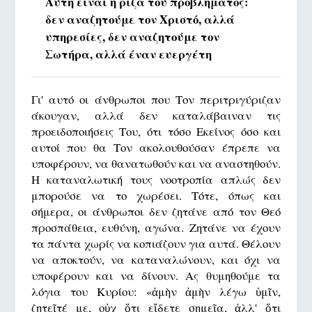
Αυτή είναι η ρίζα του προβλήματος:
δεν αναζητούμε τον Χριστό, αλλά
υπηρεσίες, δεν αναζητούμε τον
Σωτήρα, αλλά έναν ευεργέτη
Γι' αυτό οι άνθρωποι που Τον περιτριγύριζαν
άκουγαν, αλλά δεν καταλάβαιναν τις
προειδοποιήσεις Του, ότι τόσο Εκείνος όσο και
αυτοί που θα Τον ακολουθούσαν έπρεπε να
υποφέρουν, να θανατωθούν και να αναστηθούν.
Η καταναλωτική τους νοοτροπία απλώς δεν
μπορούσε να το χωρέσει. Τότε, όπως και
σήμερα, οι άνθρωποι δεν ζητάνε από τον Θεό
προσπάθεια, ευθύνη, αγώνα. Ζητάνε να έχουν
τα πάντα χωρίς να κοπιάζουν για αυτά. Θέλουν
να αποκτούν, να καταναλώνουν, και όχι να
υποφέρουν και να δίνουν. Ας θυμηθούμε τα
λόγια του Κυρίου: «ἀμὴν ἀμὴν λέγω ὑμῖν,
ζητεῖτέ με, οὐχ ὅτι εἴδετε σημεῖα, ἀλλ' ὅτι