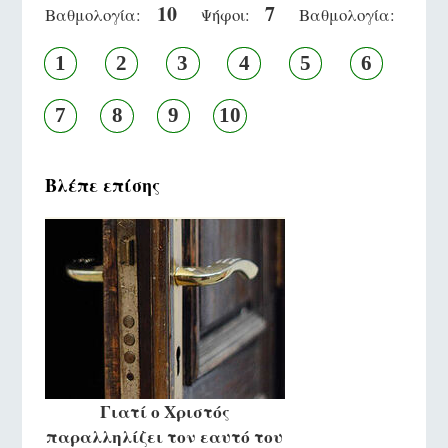
10
7
Βαθμολογία:
Ψήφοι:
Βαθμολογία:
1
2
3
4
5
6
7
8
9
10
Βλέπε επίσης
Γιατί ο Χριστός
παραλληλίζει τον εαυτό του