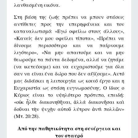
λανθασμένη εικόνα.
Στη βάση της ζωής πρέπει να μπουν στάσεις
αντίθετες προς την υπερηφάνεια και τον
καταναλωτισμό: «Εγώ οφείλω στους άλλους»,
«Κανείς δεν μου οφείλει τίποτα», «Πρέπει να
δίνουμε περισσότερο και να παίρνουμε
λιγότερο», «Να μην απαιτούμε και να μην
θεωρούμε τα πάντα δεδομένα, αλλά να ζητάμε
(να ικετεύουμε) και να ευχαριστούμε για όλα
σαν να είναι ένα δώρο που δεν αξίζουμε». Αυτό
μας διδάσκει η λειτουργία ως κοινό έργο και η
Ευχαριστία ως στάση ευγνωμοσύνης. Ο ίδιος ο
Κύριος είναι το υψηλότερο πρότυπο, επειδή:
«οὐκ ἦλθε διακονηθῆναι, ἀλλὰ διακονῆσαι καὶ
δοῦναι τὴν ψυχὴν αὐτοῦ λύτρον ἀντὶ πολλῶν»
(Μτ. 20:28).
Από την παθητικότητα στη συνέργεια και
τον σταυρό