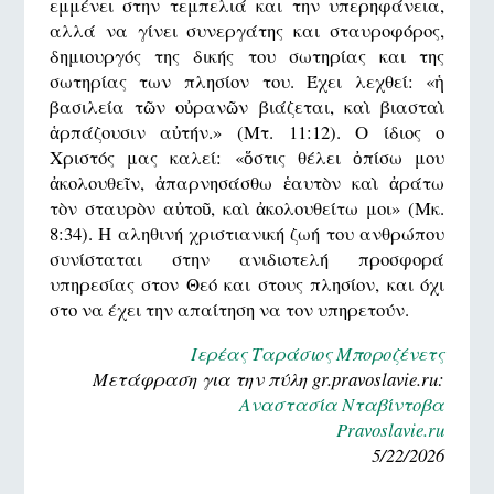
εμμένει στην τεμπελιά και την υπερηφάνεια,
αλλά να γίνει συνεργάτης και σταυροφόρος,
δημιουργός της δικής του σωτηρίας και της
σωτηρίας των πλησίον του. Έχει λεχθεί: «ἡ
βασιλεία τῶν οὐρανῶν βιάζεται, καὶ βιασταὶ
ἁρπάζουσιν αὐτήν.» (Μτ. 11:12). Ο ίδιος ο
Χριστός μας καλεί: «ὅστις θέλει ὀπίσω μου
ἀκολουθεῖν, ἀπαρνησάσθω ἑαυτὸν καὶ ἀράτω
τὸν σταυρὸν αὐτοῦ, καὶ ἀκολουθείτω μοι» (Μκ.
8:34). Η αληθινή χριστιανική ζωή του ανθρώπου
συνίσταται στην ανιδιοτελή προσφορά
υπηρεσίας στον Θεό και στους πλησίον, και όχι
στο να έχει την απαίτηση να τον υπηρετούν.
Ιερέας Ταράσιος Μποροζένετς
Μετάφραση για την πύλη gr.pravoslavie.ru:
Αναστασία Νταβίντοβα
Pravoslavie.ru
5/22/2026