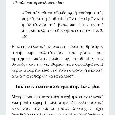
ο Θεολόγος προειδοποιούσε:
«Ὅτι πᾶν τὸ ἐν τῷ κόσμῳ, ἡ ἐπιθυμία τῆς
σαρκὸς καὶ ἡ ἐπιθυμία τῶν ὀφθαλμῶν καὶ
ἡ ἀλαζονεία τοῦ βίου, οὐκ ἔστιν ἐκ τοῦ
πατρός, ἀλλ᾿ ἐκ τοῦ κόσμου ἐστί» (Α΄ Ιω. 2:
16).
Η καταναλωτική κοινωνία είναι ο θρίαμβος
αυτής της «αλαζονείας του βίου», που
πραγματοποιείται μέσω της «επιθυμίας της
σαρκός» και της «επιθυμίας των οφθαλμών». Η
κύρια αμαρτία εδώ δεν είναι ο φόνος ή η κλοπή,
αλλά η ανεπαρκής κατανάλωση.
Το καταναλωτικό πνεύμα στην Εκκλησία
Μπορεί να φαίνεται ότι αυτή η καταναλωτική
νοοτροπία αφορά μόνο στην εξωεκκλησιαστική
κοινωνία, τον κόσμο τούτο. Δυστυχώς, έχει
διεισδύσει και έχει εξαπλωθεί στη συνείδηση και