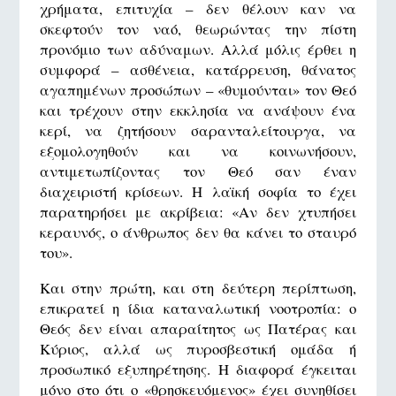
χρήματα, επιτυχία – δεν θέλουν καν να
σκεφτούν τον ναό, θεωρώντας την πίστη
προνόμιο των αδύναμων. Αλλά μόλις έρθει η
συμφορά – ασθένεια, κατάρρευση, θάνατος
αγαπημένων προσώπων – «θυμούνται» τον Θεό
και τρέχουν στην εκκλησία να ανάψουν ένα
κερί, να ζητήσουν σαρανταλείτουργα, να
εξομολογηθούν και να κοινωνήσουν,
αντιμετωπίζοντας τον Θεό σαν έναν
διαχειριστή κρίσεων. Η λαϊκή σοφία το έχει
παρατηρήσει με ακρίβεια: «Αν δεν χτυπήσει
κεραυνός, ο άνθρωπος δεν θα κάνει το σταυρό
του».
Και στην πρώτη, και στη δεύτερη περίπτωση,
επικρατεί η ίδια καταναλωτική νοοτροπία: ο
Θεός δεν είναι απαραίτητος ως Πατέρας και
Κύριος, αλλά ως πυροσβεστική ομάδα ή
προσωπικό εξυπηρέτησης. Η διαφορά έγκειται
μόνο στο ότι ο «θρησκευόμενος» έχει συνηθίσει