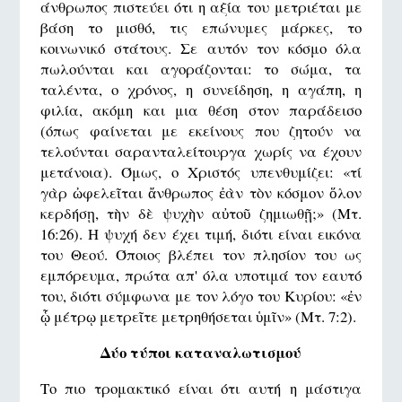
άνθρωπος πιστεύει ότι η αξία του μετριέται με
βάση το μισθό, τις επώνυμες μάρκες, το
κοινωνικό στάτους. Σε αυτόν τον κόσμο όλα
πωλούνται και αγοράζονται: το σώμα, τα
ταλέντα, ο χρόνος, η συνείδηση, η αγάπη, η
φιλία, ακόμη και μια θέση στον παράδεισο
(όπως φαίνεται με εκείνους που ζητούν να
τελούνται σαρανταλείτουργα χωρίς να έχουν
μετάνοια). Όμως, ο Χριστός υπενθυμίζει: «τί
γὰρ ὠφελεῖται ἄνθρωπος ἐὰν τὸν κόσμον ὅλον
κερδήσῃ, τὴν δὲ ψυχὴν αὐτοῦ ζημιωθῇ;» (Μτ.
16:26). Η ψυχή δεν έχει τιμή, διότι είναι εικόνα
του Θεού. Όποιος βλέπει τον πλησίον του ως
εμπόρευμα, πρώτα απ' όλα υποτιμά τον εαυτό
του, διότι σύμφωνα με τον λόγο του Κυρίου: «ἐν
ᾧ μέτρῳ μετρεῖτε μετρηθήσεται ὑμῖν» (Μτ. 7:2).
Δύο τύποι καταναλωτισμού
Το πιο τρομακτικό είναι ότι αυτή η μάστιγα