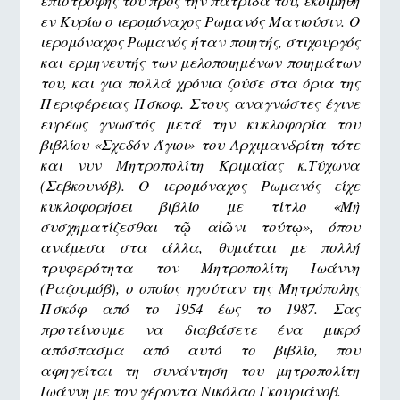
επιστροφής του προς την πατρίδα του, εκοιμήθη
εν Κυρίω ο ιερομόναχος Ρωμανός Ματιούσιν. Ο
ιερομόναχος Ρωμανός ήταν ποιητής, στιχουργός
και ερμηνευτής των μελοποιημένων ποιημάτων
του, και για πολλά χρόνια ζούσε στα όρια της
Περιφέρειας Πσκοφ. Στους αναγνώστες έγινε
ευρέως γνωστός μετά την κυκλοφορία του
βιβλίου «Σχεδόν Άγιοι» του Αρχιμανδρίτη τότε
και νυν Μητροπολίτη Κριμαίας κ.Τύχωνα
(Σεβκουνόβ). Ο ιερομόναχος Ρωμανός είχε
κυκλοφορήσει βιβλίο με τίτλο «Μὴ
συσχηματίζεσθαι τῷ αἰῶνι τούτῳ», όπου
ανάμεσα στα άλλα, θυμάται με πολλή
τρυφερότητα τον Μητροπολίτη Ιωάννη
(Ραζουμόβ), ο οποίος ηγούταν της Μητρόπολης
Πσκόφ από το 1954 έως το 1987. Σας
προτείνουμε να διαβάσετε ένα μικρό
απόσπασμα από αυτό το βιβλίο, που
αφηγείται τη συνάντηση του μητροπολίτη
Ιωάννη με τον γέροντα Νικόλαο Γκουριάνοβ.