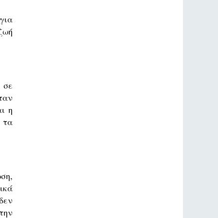
για
ζωή
 σε
ταν
ι η
 τα
ση,
ικά
δεν
την