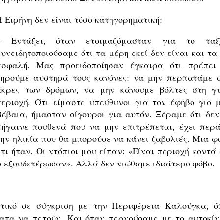
Η Ειρήνη δεν είναι τόσο κατηγορηματική:
– Εντάξει, όταν ετοιμαζόμασταν για το ταξί
συνειδητοποιούσαμε ότι τα μέρη εκεί δεν είναι και τα
ασφαλή. Μας προειδοποίησαν έγκαιρα ότι πρέπει
τηρούμε αυστηρά τους κανόνες: να μην περπατάμε σ
άκρες των δρόμων, να μην κάνουμε βόλτες στη γ
περιοχή. Ότι είμαστε υπεύθυνοι για τον έφηβο γιο μ
Βέβαια, ήμασταν σίγουροι για αυτόν. Ξέραμε ότι δεν
πήγαινε πουθενά που να μην επιτρέπεται, έχει περά
την ηλικία που θα μπορούσε να κάνει ζαβολιές. Μια φ
ι ήταν. Οι ντόπιοι μου είπαν: «Είναι περιοχή κοντά 
ο εξουδετέρωσαν». Αλλά δεν νιώθαμε ιδιαίτερο φόβο.
κτικό σε σύγκριση με την Περιφέρεια Καλούγκα, ό
τα να πετούν. Και όταν περνούσαμε με το αυτοκίν