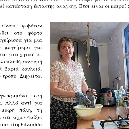
εί κατάσταση έκτακτης ανάγκης. Έτσι είναι οι καιροί 
είδους: φοβόταν
λθει στο φόρτο
αγείρισσα για μια
ο μαγείρεμα για
στο κατηχητικό σε
πολυπληθή εκδρομή
ά βαριά δουλειά.
 τρόπο. Διηγείται
κεκριμένα στη
α. Αλλά αντί για
μικρή πόλη, τη
ιατί είχα φτιάξει
σαμε στη θάλασσα