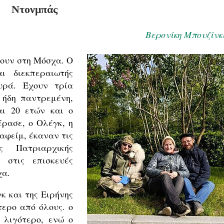
Ντονμπάς
Βερονίκη Μπουζίνκ
ζουν στη Μόσχα. Ο
ι διεκπεραιωτής
υρά. Έχουν τρία
 ήδη παντρεμένη,
αι 20 ετών και ο
έρασε, ο Ολέγκ, η
ραφείμ, έκαναν τις
ς Πατριαρχικής
 στις επισκευές
χα.
κ και της Ειρήνης
τερο από όλους. ο
 λιγότερο, ενώ ο