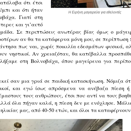
ατάλαβα ότι έτσι
ύμπι και ότι ήταν
Η Ειρήνη μαγειρεύει για εθελοντές
βάχα. Γιατί στη
τερες και γι’αυτό
ομάδα. Σε περιπτώσεις ανωτέρας βίας όμως ο μάγει
προτέρων αν θα τα κατάφερνα μόνη μου, σε περίπτωση 
άντησα πως ναι, χωρίς ποικιλία εδεσμάτων φυσικά, α
ουν νηστικοί. Αν χρειαζόταν, θα κατέβαλλα προσπάθε
αλήξαμε στη Βολνοβάχα, όπου μαγείρευα για περίπο
κεί σαν μια γριά σε παιδική κατασκήνωση. Νόμιζα ότι
τικοί, και εγώ ίσως απρόσμενα να ανέβαζα πίεση ή
μαστους τους ανθρώπους, έτσι που αντί να τους βοηθ
λλά όλα πήγαν καλά, η πίεση δεν με ενόχλησε. Μάλι
 ηλικίας μας, από 40-50 ετών, και όλοι τα καταφέρνουν