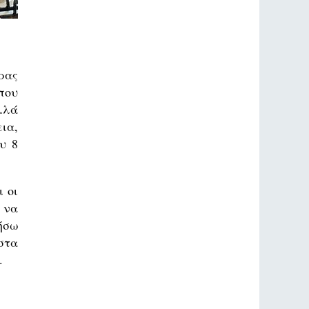
ρας
που
λλά
ια,
υ 8
 οι
 να
ήσω
στα
.