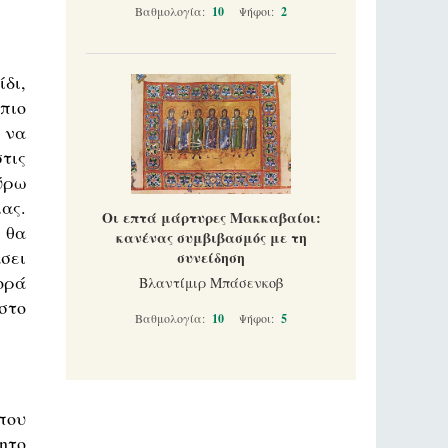
Βαθμολογία:
10
Ψήφοι:
2
δι,
 πιο
 να
τις
ύρω
ας.
Οι επτά μάρτυρες Μακκαβαίοι:
 θα
κανένας συμβιβασμός με τη
σει
συνείδηση
ορά
Βλαντίμιρ Μπάσενκοβ
στο
Βαθμολογία:
10
Ψήφοι:
5
που
ητο