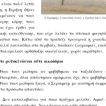
 είναι πολύ λιτός
, η Ειρήνη ψήνει
ιμένουν να τους
Ο Σεραφείμ, η σκυλίτσα Λιλού, η Ειρήνη και ο Ολ
τερης κόρης τους
υ έχει έρθει για
κής κατεύθυνσης, του είχε λείψει το σπιτικό φαγητό
ωμάτιό του. Κάτω από το τραπέζι τριγυρνά η χνουδω
ολλά λουλούδια στο περβάζι, παιδικές ζωγραφιές, εικό
 πολυμελούς ορθόδοξης οικογένειας, χωρίς ακρότητες.
τε ριψοκίνδυνοι ούτε οικοδόμοι
Όταν τους ρώτησα αν φοβήθηκαν να ταξιδέψουν 
Ντονμπάς, όλοι απάντησαν ομόφωνα: όχι, δεν φοβήθηκ
Όταν τους ρώτησα ξανά, ο Σεραφείμ με αυστηρή έκφρ
στο πρόσωπο απαντάει:
– Δεν καταλαβαίνω για ποιο πράγμα μιλάτε. Αφού 
πήγαμε στο μέτωπο. Δεν κάναμε και κάτι σπουδαίο.