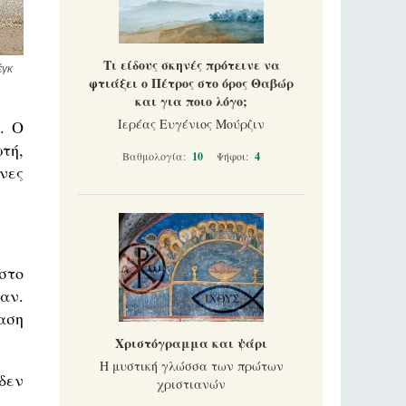
Τι είδους σκηνές πρότεινε να
έγκ
φτιάξει ο Πέτρος στο όρος Θαβώρ
και για ποιο λόγο;
Ιερέας Ευγένιος Μούρζιν
. Ο
τή,
Βαθμολογία:
10
Ψήφοι:
4
νες
στο
αν.
αση
Χριστόγραμμα και ψάρι
Η μυστική γλώσσα των πρώτων
δεν
χριστιανών