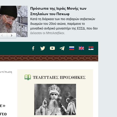
Πρόσωπα της Ιεράς Μονής των
Σπηλαίων του Πσκωφ
Κατά τη διάρκεια των πιο σοβαρών σοβιετικών
διωγμών του 20ού αιώνα, παρέμεινε το
μοναδικό ανδρικό μοναστήρι της ΕΣΣΔ, που δεν
έκλεισαν οι Μπολσεβίκοι.
κτύπωση
ΤΕΛΕΥΤΑΙΕΣ ΠΡΟΣΘΗΚΕΣ
ε»
στο