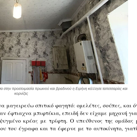
σα στην προετοιμασία πρωινού και βραδινού η Ειρήνη κόλλησε ταπετσαρίες και 
κορνίζες
α μαγειρεύω σπιτικό φαγητό: ομελέτες, σούπες, και ό
αν έφτιαχνα μπιφτέκια, επειδή δεν είχαμε μηχανή για
ψυγμένο κρέας με τρίφτη. Ο υπεύθυνος της ομάδας 
ου του έγραφα και τα έφερνε με το αυτοκίνητο, γιατί