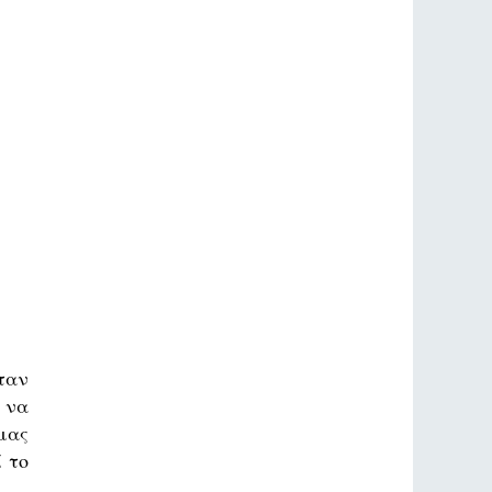
ταν
 να
μας
 το