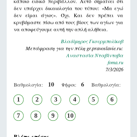
κάποιο ειδικό περιβάλλον. Αυτό σημαίνει ότι
δεν υπάρχει δικαιολογία του τύπου: «Μα εγώ
δεν είμαι άγιος». Όχι. Και δεν πρέπει να
κρυβόμαστε πίσω από τους βίους των αγίων για
να αποφεύγουμε αυτή την απλή αλήθεια.
Βλαδίμηρος Γκουρμπολίκοβ
Μετάφραση για την πύλη gr.pravoslavie.ru:
Αναστασία Νταβίντοβα
foma.ru
7/3/2026
10
6
Βαθμολογία:
Ψήφοι:
Βαθμολογία:
1
2
3
4
5
6
7
8
9
10
Βλέπε επίσης