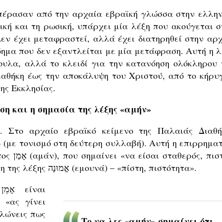
πέρασαν από την αρχαία εβραϊκή γλώσσα στην ελλην
ική και τη ρωσική, υπάρχει μία λέξη που ακούγεται σ
Δεν έχει μεταφραστεί, αλλά έχει διατηρηθεί στην αρχ
όημα που δεν εξαντλείται με μία μετάφραση. Αυτή η λ
ουλα, αλλά το κλειδί για την κατανόηση ολόκληρου 
ιαθήκη έως την αποκάλυψη του Χριστού, από το κήρυ
ης Εκκλησίας.
ση και η σημασία της λέξης
«αμήν»
. Στο αρχαίο εβραϊκό κείμενο της Παλαιάς Διαθή
πιστός,
αξιόπιστος». Η ίδια ρίζα αποτελεί τη βάση της λέξης אֱמוּנָה (εμουνά) – «πίστη, πιστότητα».
ι
 «ας γίνει
ηλώνεις πως
Το να λες «αμήν» σημαίνει ότι