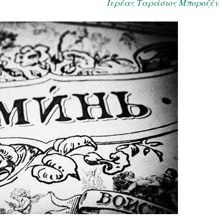
Ιερέας Ταράσιος Μποροζέν