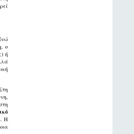
ρεί
Ενώ
, ο
) ή
λλά
ική
Στη
νη,
στη
ικό
. Η
οια