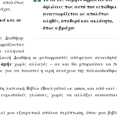
ς απολύτως
δηλώνεις πως αυτό που ειπώθηκε
ράχος.
αναγνωρίζεται ως απολύτως
κά και σε
αληθές, σταθερό και ακλόνητο,
όπως ο βράχος
ς Διαθήκης
αφράζονταν
ο ελληνικό
 Καινή Διαθήκη οι μεταφραστές απέφυγαν συνειδητά
ἀμήν
η
χωρίς αλλαγές – αν και θα μπορούσαν να π
: για να τονιστεί η ιερή συνέχεια της παλαιοδιαθηκι
στη λατινική Βίβλο (Βουλγάτα) ως
amen
, και από εκεί
 ευρωπαϊκές γλώσσες, χωρίς να αλλάξει ουσιαστικ
εί μια εξαιρετικά σπάνια περίπτωση, όπου μια βιβλ