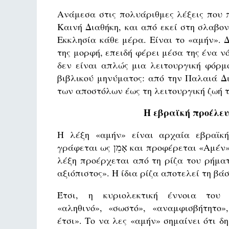
Ανάμεσα στις πολυάριθμες λέξεις που 
Καινή Διαθήκη, και από εκεί στη σλαβον
Εκκλησία κάθε μέρα. Είναι το «αμήν». 
της μορφή, επειδή φέρει μέσα της ένα ν
δεν είναι απλώς μια λειτουργική φόρμ
βιβλικού μηνύματος: από την Παλαιά Δ
των αποστόλων έως τη λειτουργική ζωή τ
Η εβραϊκή προέλευ
Η λέξη «αμήν» είναι αρχαία εβραϊκή
γράφεται ως אָמֵן και προφέρεται «Αμέ́ν» (με τονισμό στη δεύτερη συλλαβή). Αυτή η επιρρηματική
λέξη προέρχεται από τη ρίζα του ρήματος אָמַן (αμάν), που σημαίνει «να είσαι σταθερός, 
Έτσι, η κυριολεκτική έννοια του אָמֵן είνα
«αληθινό», «σωστό», «αναμφισβήτητο»,
έτσι». Το να λες «αμήν» σημαίνει ότι δ