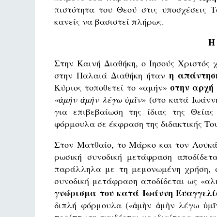
πιστότητα του Θεού στις υποσχέσεις Τ
κανείς να βασιστεί πλήρως.
Η
Στην Καινή Διαθήκη, ο Ιησούς Χριστός 
η απάντησ
στην Παλαιά Διαθήκη ήταν
στην αρχή
Κύριος τοποθετεί το «αμήν»
«
ἀμὴν ἀμὴν λέγω ὑμῖν
»
(στο κατά Ιωάννη
για επιβεβαίωση της ίδιας της Θείας
φόρμουλα σε έκφραση της διδακτικής Του
Στον Ματθαίο, το Μάρκο και τον Λουκά
ρωσική συνοδική μετάφραση αποδίδετ
παράλληλα με τη μεμονωμένη χρήση, σ
συνοδική μετάφραση αποδίδεται ως «αλ
γνώρισμα του κατά Ιωάννη Ευαγγελί
διπλή φόρμουλα («ἀμὴν ἀμὴν λέγω ὑμῖ