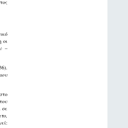
τος
ικό
 οι
υ –
6).
μου
στο
του
 σε
ιτο,
εί: