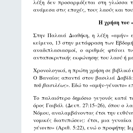
λέξη δεν προσαρμόζεται στη γλώσσα τ
ανάμεσα στις εποχές, τους λαούς και το
Η χρήση του
Στην Παλαιά Διαθήκη, η λέξη «αμήν» ε
κείμενο, 13 στην μετάφραση των Εβδομή
αναδιπλασιασμοί, ο αριθμός φτάνει τ
ανταποκριτικής εκφώνησης του λαού ή μ
Χρονολογικά, η πρώτη χρήση σε βιβλικό 
Ο Βαναίας απαντά στον βασιλιά Δαβίδ
τοῦ βασιλέως»
. Εδώ το «αμήν-γένοιτο» ε
Το παλαιότερο δημόσιο γεγονός κατά το
όρος Γαιβάλ (Δευτ. 27:15–26), όπου ο 
Νόμου, αναλαμβάνοντας έτσι την ευθύνη
νομικές διατυπώσεις: έτσι, μια γυναίκ
γένοιτο»
(Αριθ. 5:22), ενώ ο προφήτης Ι