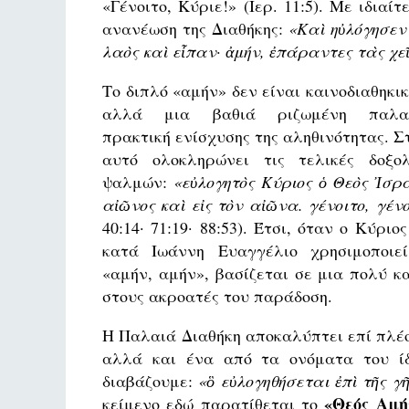
«Γένοιτο, Κύριε!» (Ιερ. 11:5). Με ιδια
ανανέωση της Διαθήκης:
«Καὶ ηὐλόγησεν
λαὸς καὶ εἶπαν· ἀμήν, ἐπάραντες τὰς χ
Το διπλό «αμήν» δεν είναι καινοδιαθηκικ
αλλά μια βαθιά ριζωμένη παλαιο
πρακτική ενίσχυσης της αληθινότητας. Σ
αυτό ολοκληρώνει τις τελικές δοξο
ψαλμών:
«εὐλογητὸς Κύριος ὁ Θεὸς Ἰσρ
αἰῶνος καὶ εἰς τὸν αἰῶνα. γένοιτο, γένο
40:14· 71:19· 88:53). Έτσι, όταν ο Κύριο
κατά Ιωάννη Ευαγγέλιο χρησιμοποιε
«αμήν, αμήν», βασίζεται σε μια πολύ 
στους ακροατές του παράδοση.
Η Παλαιά Διαθήκη αποκαλύπτει επί πλέο
αλλά και ένα από τα ονόματα του ίδ
διαβάζουμε:
«ὃ εὐλογηθήσεται ἐπὶ τῆς γ
«Θεός Αμή
κείμενο εδώ παρατίθεται το