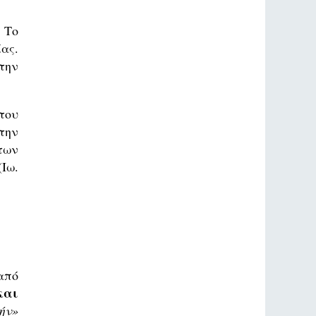
 Το
ας.
την
του
την
των
Ιω.
από
και
ήν»