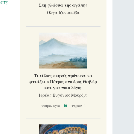
ετς
Στη γλώσσα της αγάπης
Όλγα Ιζενιακόβα
Τι είδους σκηνές πρότεινε να
φτιάξει ο Πέτρος στο όρος Θαβώρ
και για ποιο λόγο;
Ιερέας Ευγένιος Μούρζιν
Βαθμολογία:
10
Ψήφοι:
1