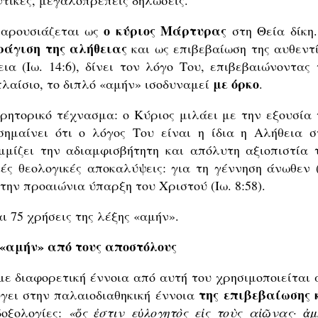
τικές, μεγαλοπρεπείς δηλώσεις.
ο κύριος Μάρτυρας
παρουσιάζεται ως
στη Θεία δίκη.
ράγιση της αλήθειας
και ως επιβεβαίωση της αυθεντί
εια (Ιω. 14:6), δίνει τον λόγο Του, επιβεβαιώνοντας 
με όρκο
πλαίσιο, το διπλό «αμήν» ισοδυναμεί
.
ρητορικό τέχνασμα: ο Κύριος μιλάει με την εξουσία 
σημαίνει ότι ο λόγος Του είναι η ίδια η Αλήθεια σ
μίζει την αδιαμφισβήτητη και απόλυτη αξιοπιστία 
ές θεολογικές αποκαλύψεις: για τη γέννηση άνωθεν (
ια την προαιώνια ύπαρξη του Χριστού (Ιω. 8:58).
 75 χρήσεις της λέξης «αμήν».
 «αμήν» από τους αποστόλους
με διαφορετική έννοια από αυτή του χρησιμοποιείται 
της επιβεβαίωσης 
ύγει στην παλαιοδιαθηκική έννοια
δοξολογίες:
«ὅς ἐστιν εὐλογητὸς εἰς τοὺς αἰῶνας· ἀμ