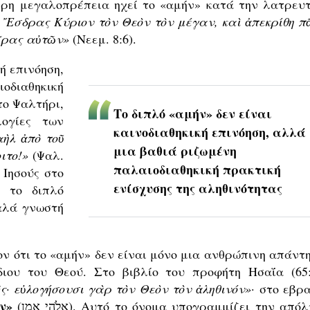
ίτερη μεγαλοπρέπεια ηχεί το «αμήν» κατά την λατρευτ
 ῎Εσδρας Κύριον τὸν Θεὸν τὸν μέγαν, καὶ ἀπεκρίθη πᾶ
εῖρας αὐτῶν»
(Νεεμ. 8:6).
ή επινόηση,
διαθηκική
το Ψαλτήρι,
Το διπλό «αμήν» δεν είναι
λογίες των
καινοδιαθηκική επινόηση, αλλά
αὴλ ἀπὸ τοῦ
μια βαθιά ριζωμένη
ιτο!»
(Ψαλ.
παλαιοδιαθηκική πρακτική
ς Ιησούς στο
ενίσχυσης της αληθινότητας
ί το διπλό
καλά γνωστή
ν ότι το «αμήν» δεν είναι μόνο μια ανθρώπινη απάντη
ιου του Θεού. Στο βιβλίο του προφήτη Ησαΐα (65:
ῆς· εὐλογήσουσι γὰρ τὸν Θεὸν τὸν ἀληθινόν»
· στο εβρ
ν»
(אֱלֹהֵי אָמֵן). Αυτό το όνομα υπογραμμίζει την απόλυτη