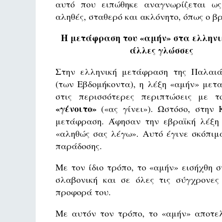
αυτό που ειπώθηκε αναγνωρίζεται ω
αληθές, σταθερό και ακλόνητο, όπως ο β
Η μετάφραση του «αμήν» στα ελληνι
άλλες γλώσσες
Στην ελληνική μετάφραση της Παλαιά
(των Εβδομήκοντα), η λέξη «αμήν» μετ
στις περισσότερες περιπτώσεις με τ
«γένοιτο»
(«ας γίνει»). Ωστόσο, στην
μετάφραση. Άφησαν την εβραϊκή λέξ
«αληθώς σας λέγω». Αυτό έγινε σκόπιμα
παράδοσης.
Με τον ίδιο τρόπο, το «αμήν» εισήχθη 
σλαβονική και σε όλες τις σύγχρονες
προφορά του.
Με αυτόν τον τρόπο, το «αμήν» αποτελ