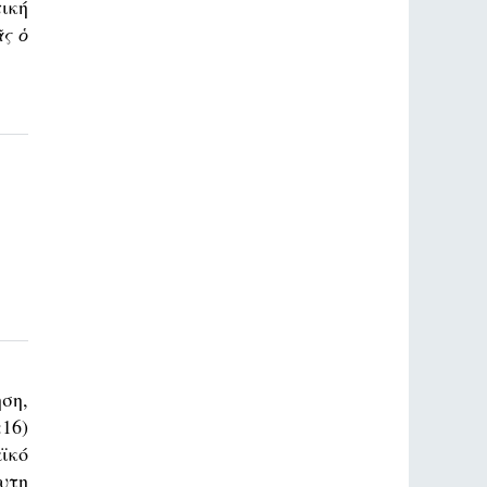
ική
ς ὁ
ση,
16)
αϊκό