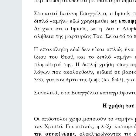
περίπτωση συνδέεται με ιδιαίτερα σημαν
Στο κατά Ιωάννη Ευαγγέλιο, ο Ιησούς 
ως επισφ
διπλό «αμήν» εδώ χρησιμεύει
Δείχνει ότι ο Ιησούς, ως η ίδια η Αλήθ
αλήθεια της μαρτυρίας Του. Σε αυτό το 
Η επανάληψη εδώ δεν είναι απλώς ένα 
ίδιου του Θεού, και το διπλό «αμήν» 
πληρότητά της. Η διπλή χρήση υπογραμ
λόγων που ακολουθούν, ειδικά σε βασικ
3:3), για τον άρτο της ζωής (Ιω. 6:47), γ
Συνολικά, στα Ευαγγέλια καταγράφονται
Η χρήση του
Οι απόστολοι χρησιμοποιούν το «αμήν» 
τον Χριστό. Για αυτούς, η λέξη καταφε
της συναίνεσης
, ολοκληρώνοντας τις 