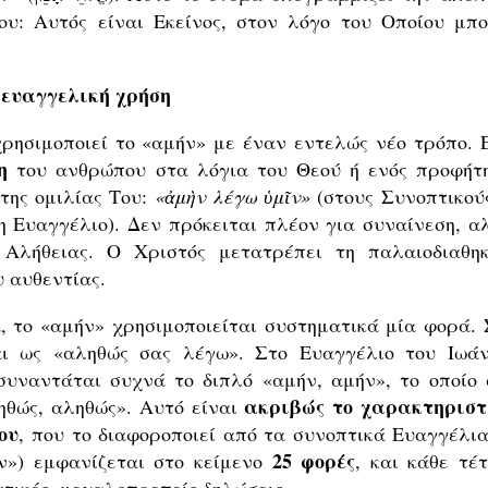
ου: Αυτός είναι Εκείνος, στον λόγο του Οποίου μπο
 ευαγγελική χρήση
χρησιμοποιεί το «αμήν» με έναν εντελώς νέο τρόπο. 
η
του ανθρώπου στα λόγια του Θεού ή ενός προφήτη
της ομιλίας Του:
«
ἀμὴν λέγω ὑμῖν
»
(στους Συνοπτικούς
 Ευαγγέλιο). Δεν πρόκειται πλέον για συναίνεση, α
 Αλήθειας. Ο Χριστός μετατρέπει τη παλαιοδιαθηκ
 αυθεντίας.
, το «αμήν» χρησιμοποιείται συστηματικά μία φορά. 
αι ως «αληθώς σας λέγω». Στο Ευαγγέλιο του Ιωάν
υναντάται συχνά το διπλό «αμήν, αμήν», το οποίο 
ακριβώς το χαρακτηριστ
ηθώς, αληθώς». Αυτό είναι
ου
, που το διαφοροποιεί από τα συνοπτικά Ευαγγέλια
25 φορές
ν») εμφανίζεται στο κείμενο
, και κάθε τέτ