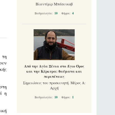
Βλαντίμιρ Μπάσενκοβ
Βαθμολογία:
10
Ψήφοι:
4
 τη
ουν
Από την Αγία Ξένια στο Άγιο Όρος
κής
και την Κέρκυρα: θαύματα και
περιπέτειες
Σημειώσεις του προσκυνητή. Μέρος Α:
 στη
Αρχή
ά η
Βαθμολογία:
10
Ψήφοι:
1
ική