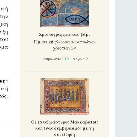
ική
την
ική
έξη
Χριστόγραμμα και ψάρι
του
Η μυστική γλώσσα των πρώτων
γμα
χριστιανών
Βαθμολογία:
10
Ψήφοι:
2
κης
Οι επτά μάρτυρες Μακκαβαίοι:
κανένας συμβιβασμός με τη
συνείδηση