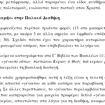
ης μετάφρασης, αλλά παραμένει ένα είδος συνθήμα
υς πολιτισμούς, ενώνοντας τους πιστούς στον Χριστό.
 «αμήν» στην Παλαιά Διαθήκη
μφανίζεται περίπου τριάντα φορές (13 στο μασορετ
κοντα, με ακόμα 3 σε άλλα σημεία· αν ληφθούν υπόψη
ις 30). Σχεδόν πάντα έχει τον χαρακτήρα αντιφώνο
εμονωμένου ατόμου, που επιβεβαιώνει τα λεγόμενα.
κείμενο καταγράφεται στο Γ΄ Βιβλίο των Βασιλέων (1:3
:
«γένοιτο οὕτως· πιστώσαι Κύριος ὁ Θεὸς τοῦ κυρίου 
πικυρώνει τη βασιλική διαταγή.
 οποίο χρησιμοποιήθηκε αυτή η λέξη είναι η τελετή 
λαός απαντά «γένοιτο» σε κάθε κατάρα για παραβίαση 
. Σε άλλες περιπτώσεις, το «γένοιτο» περιλαμβάνεται
α που κατηγορείται για μοιχεία προφέρει διπλό
«γένο
ερεμίας, απαντώντας στα λόγια για τη διαθήκη, αναφων