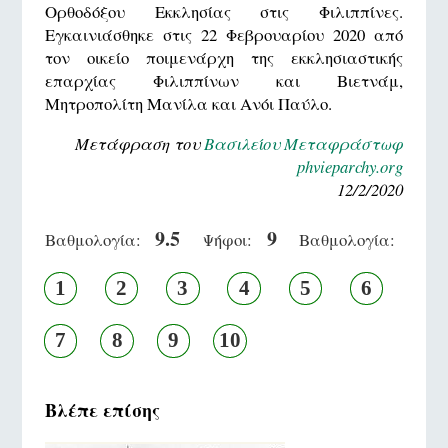
Ορθοδόξου Εκκλησίας στις Φιλιππίνες.
Εγκαινιάσθηκε στις 22 Φεβρουαρίου 2020 από
τον οικείο ποιμενάρχη της εκκλησιαστικής
επαρχίας Φιλιππίνων και Βιετνάμ,
Μητροπολίτη Μανίλα και Ανόι Παύλο.
Μετάφραση του
Βασιλείου Μεταφράστωφ
phvieparchy.org
12/2/2020
9.5
9
Βαθμολογία:
Ψήφοι:
Βαθμολογία:
1
2
3
4
5
6
7
8
9
10
Βλέπε επίσης