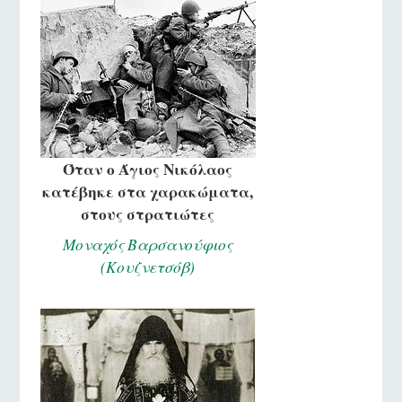
Όταν ο Άγιος Νικόλαος
κατέβηκε στα χαρακώματα,
στους στρατιώτες
Μοναχός Βαρσανούφιος
(Κουζνετσόβ)