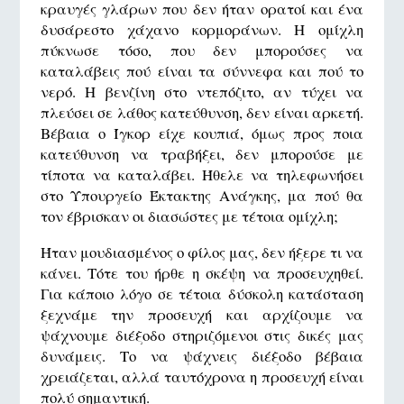
κραυγές γλάρων που δεν ήταν ορατοί και ένα
δυσάρεστο χάχανο κορμοράνων. Η ομίχλη
πύκνωσε τόσο, που δεν μπορούσες να
καταλάβεις πού είναι τα σύννεφα και πού το
νερό. Η βενζίνη στο ντεπόζιτο, αν τύχει να
πλεύσει σε λάθος κατεύθυνση, δεν είναι αρκετή.
Βέβαια ο Ίγκορ είχε κουπιά, όμως προς ποια
κατεύθυνση να τραβήξει, δεν μπορούσε με
τίποτα να καταλάβει. Ήθελε να τηλεφωνήσει
στο Υπουργείο Έκτακτης Ανάγκης, μα πού θα
τον έβρισκαν οι διασώστες με τέτοια ομίχλη;
Ήταν μουδιασμένος ο φίλος μας, δεν ήξερε τι να
κάνει. Τότε του ήρθε η σκέψη να προσευχηθεί.
Για κάποιο λόγο σε τέτοια δύσκολη κατάσταση
ξεχνάμε την προσευχή και αρχίζουμε να
ψάχνουμε διέξοδο στηριζόμενοι στις δικές μας
δυνάμεις. Το να ψάχνεις διέξοδο βέβαια
χρειάζεται, αλλά ταυτόχρονα η προσευχή είναι
πολύ σημαντική.