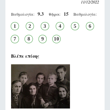
11/12/2022
9.3
15
Βαθμολογία:
Ψήφοι:
Βαθμολογία:
1
2
3
4
5
6
7
8
9
10
Βλέπε επίσης