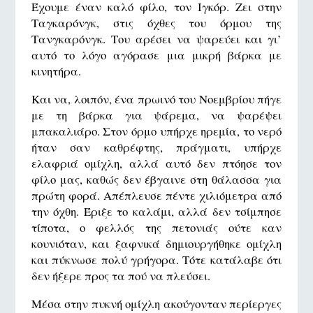
Έχουμε έναν καλό φίλο, τον Ιγκόρ. Ζει στην
Ταγκαρόνγκ, στις όχθες του όρμου της
Τανγκαρόνγκ. Του αρέσει να ψαρεύει και γι’
αυτό το λόγο αγόρασε μια μικρή βάρκα με
κινητήρα.
Και να, λοιπόν, ένα πρωινό του Νοεμβρίου πήγε
με τη βάρκα για ψάρεμα, να ψαρέψει
μπακαλιάρο. Στον όρμο υπήρχε ηρεμία, το νερό
ήταν σαν καθρέφτης, πράγματι, υπήρχε
ελαφριά ομίχλη, αλλά αυτό δεν πτόησε τον
φίλο μας, καθώς δεν έβγαινε στη θάλασσα για
πρώτη φορά. Απέπλευσε πέντε χιλιόμετρα από
την όχθη. Έριξε το καλάμι, αλλά δεν τσίμπησε
τίποτα, ο φελλός της πετονιάς ούτε καν
κουνιόταν, και ξαφνικά δημιουργήθηκε ομίχλη
και πύκνωσε πολύ γρήγορα. Τότε κατάλαβε ότι
δεν ήξερε προς τα πού να πλεύσει.
Μέσα στην πυκνή ομίχλη ακούγονταν περίεργες