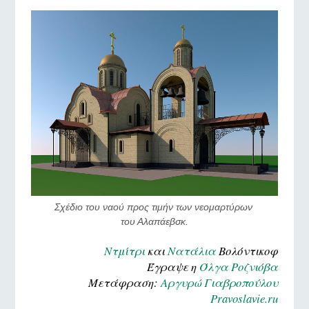
Σχέδιο του ναού προς τιμήν των νεομαρτύρων 
του Αλαπάεβσκ.
Ντμίτρι
και
Νατάλια
Βολόντικοφ
Έγραψε η
Όλγα Ροζνιόβα
Μετάφραση:
Aργυρώ Γιαβροπούλου
Pravoslavie.ru