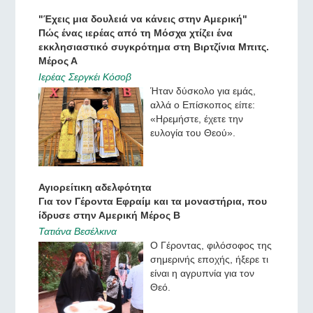
"Έχεις μια δουλειά να κάνεις στην Αμερική"
Πώς ένας ιερέας από τη Μόσχα χτίζει ένα
εκκλησιαστικό συγκρότημα στη Βιρτζίνια Μπιτς.
Μέρος Α
Ιερέας Σεργκέι Κόσοβ
Ήταν δύσκολο για εμάς,
αλλά ο Επίσκοπος είπε:
«Ηρεμήστε, έχετε την
ευλογία του Θεού».
Αγιορείτικη αδελφότητα
Για τον Γέροντα Εφραίμ και τα μοναστήρια, που
ίδρυσε στην Αμερική Μέρος Β
Τατιάνα Βεσέλκινα
Ο Γέροντας, φιλόσοφος της
σημερινής εποχής, ήξερε τι
είναι η αγρυπνία για τον
Θεό.