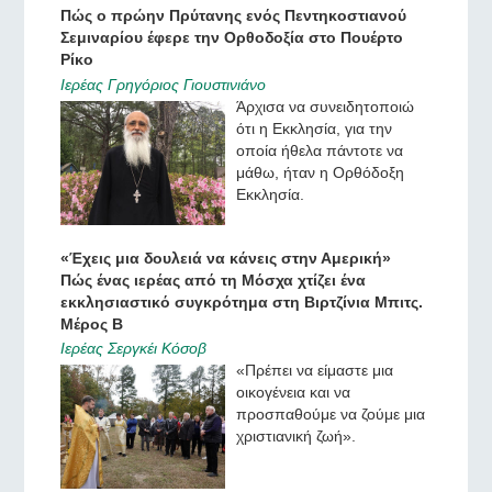
Πώς ο πρώην Πρύτανης ενός Πεντηκοστιανού
Σεμιναρίου έφερε την Ορθοδοξία στο Πουέρτο
Ρίκο
Ιερέας Γρηγόριος Γιουστινιάνο
Άρχισα να συνειδητοποιώ
ότι η Εκκλησία, για την
οποία ήθελα πάντοτε να
μάθω, ήταν η Ορθόδοξη
Εκκλησία.
«Έχεις μια δουλειά να κάνεις στην Αμερική»
Πώς ένας ιερέας από τη Μόσχα χτίζει ένα
εκκλησιαστικό συγκρότημα στη Βιρτζίνια Μπιτς.
Μέρος Β
Ιερέας Σεργκέι Κόσοβ
«Πρέπει να είμαστε μια
οικογένεια και να
προσπαθούμε να ζούμε μια
χριστιανική ζωή».